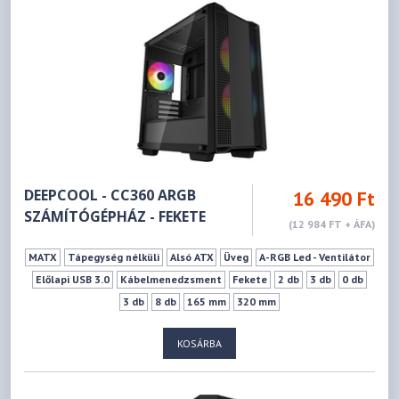
DEEPCOOL - CC360 ARGB
16 490 Ft
SZÁMÍTÓGÉPHÁZ - FEKETE
(12 984 FT + ÁFA)
MATX
Tápegység nélküli
Alsó ATX
Üveg
A-RGB Led - Ventilátor
Előlapi USB 3.0
Kábelmenedzsment
Fekete
2 db
3 db
0 db
3 db
8 db
165 mm
320 mm
KOSÁRBA