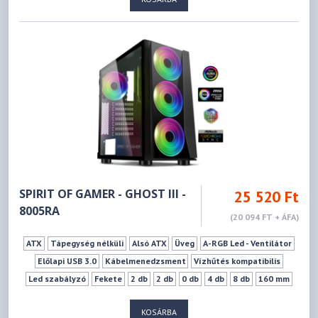
SPIRIT OF GAMER - GHOST III -
25 520 Ft
8005RA
(20 094 FT + ÁFA)
ATX
Tápegység nélküli
Alsó ATX
Üveg
A-RGB Led - Ventilátor
Előlapi USB 3.0
Kábelmenedzsment
Vízhűtés kompatibilis
Led szabályzó
Fekete
2 db
2 db
0 db
4 db
8 db
160 mm
320 mm
KOSÁRBA