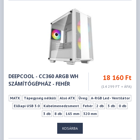
DEEPCOOL - CC360 ARGB WH
18 160 Ft
SZÁMÍTÓGÉPHÁZ - FEHÉR
(14 299 FT + ÁFA)
MATX
Tápegység nélküli
Alsó ATX
Üveg
A-RGB Led - Ventilátor
Előlapi USB 3.0
Kábelmenedzsment
Fehér
2 db
3 db
0 db
3 db
8 db
165 mm
320 mm
KOSÁRBA