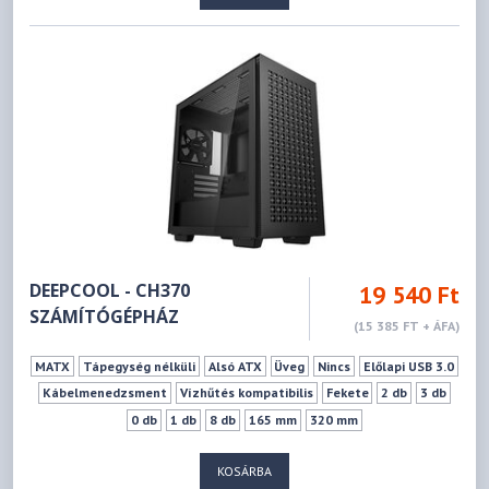
DEEPCOOL - CH370
19 540 Ft
SZÁMÍTÓGÉPHÁZ
(15 385 FT + ÁFA)
MATX
Tápegység nélküli
Alsó ATX
Üveg
Nincs
Előlapi USB 3.0
Kábelmenedzsment
Vízhűtés kompatibilis
Fekete
2 db
3 db
0 db
1 db
8 db
165 mm
320 mm
KOSÁRBA