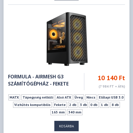
FORMULA - AIRMESH G3
10 140 Ft
SZÁMÍTÓGÉPHÁZ - FEKETE
(7 984 FT + ÁFA)
MATX
Tápegység nélküli
Alsó ATX
Üveg
Nincs
Előlapi USB 3.0
Vízhűtés kompatibilis
Fekete
2 db
3 db
0 db
1 db
8 db
165 mm
340 mm
KOSÁRBA