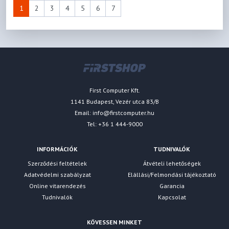
1
2
3
4
5
6
7
First Computer Kft.
1141 Budapest, Vezér utca 83/B
Email:
info@firstcomputer.hu
Tel: +36 1 444-9000
INFORMÁCIÓK
TUDNIVALÓK
Szerződési feltételek
Átvételi lehetőségek
Adatvédelmi szabályzat
Elállási/Felmondási tájékoztató
Online vitarendezés
Garancia
Tudnivalók
Kapcsolat
KÖVESSEN MINKET