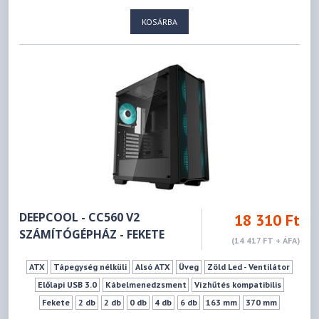
KOSÁRBA
DEEPCOOL - CC560 V2
18 310 Ft
SZÁMÍTÓGÉPHÁZ - FEKETE
(14 417 FT + ÁFA)
ATX
Tápegység nélküli
Alsó ATX
Üveg
Zöld Led - Ventilátor
Előlapi USB 3.0
Kábelmenedzsment
Vízhűtés kompatibilis
Fekete
2 db
2 db
0 db
4 db
6 db
163 mm
370 mm