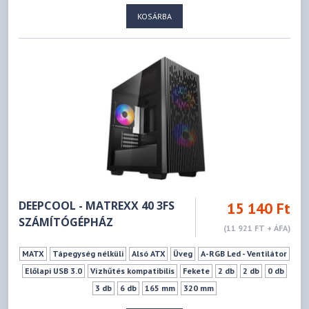
KOSÁRBA
DEEPCOOL - MATREXX 40 3FS
15 140 Ft
SZÁMÍTÓGÉPHÁZ
(11 921 FT + ÁFA)
MATX
Tápegység nélküli
Alsó ATX
Üveg
A-RGB Led - Ventilátor
Előlapi USB 3.0
Vízhűtés kompatibilis
Fekete
2 db
2 db
0 db
3 db
6 db
165 mm
320 mm