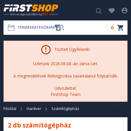
0
TERMÉKKATEGÓRIÁK
Tisztelt Ügyfeleink!
Üzletünk 2026.08.08.-án zárva tart.
A megrendelések feldolgozása zavartalanul folytatódik.
Üdvözlettel,
FirstShop Team
Főoldal
Hardver
Számítógépház
2 db számítógépház