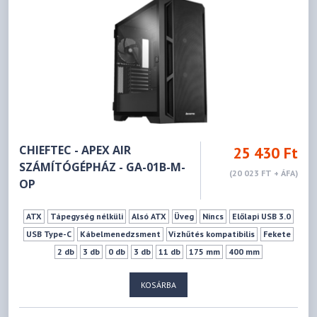
CHIEFTEC - APEX AIR
25 430 Ft
SZÁMÍTÓGÉPHÁZ - GA-01B-M-
(20 023 FT + ÁFA)
OP
ATX
Tápegység nélküli
Alsó ATX
Üveg
Nincs
Előlapi USB 3.0
USB Type-C
Kábelmenedzsment
Vízhűtés kompatibilis
Fekete
2 db
3 db
0 db
3 db
11 db
175 mm
400 mm
KOSÁRBA