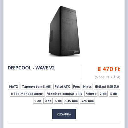
DEEPCOOL - WAVE V2
8 470 Ft
(6 669 FT + ÁFA)
MATX
Tápegység nélküli
Felső ATX
Fém
Nincs
Előlapi USB 3.0
Kábelmenedzsment
Vízhűtés kompatibilis
Fekete
2 db
3 db
1 db
0 db
3 db
145 mm
320 mm
KOSÁRBA