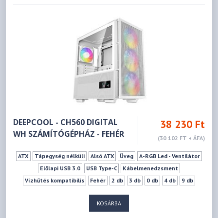
DEEPCOOL - CH560 DIGITAL
38 230 Ft
WH SZÁMÍTÓGÉPHÁZ - FEHÉR
(30 102 FT + ÁFA)
ATX
Tápegység nélküli
Alsó ATX
Üveg
A-RGB Led - Ventilátor
Előlapi USB 3.0
USB Type-C
Kábelmenedzsment
Vízhűtés kompatibilis
Fehér
2 db
3 db
0 db
4 db
9 db
175 mm
380 mm
KOSÁRBA