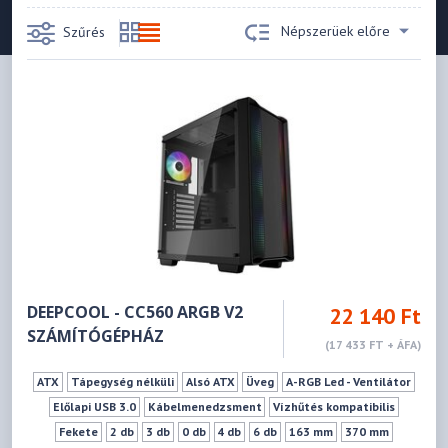
Népszerüek előre
Szűrés
DEEPCOOL - CC560 ARGB V2
22 140 Ft
SZÁMÍTÓGÉPHÁZ
(17 433 FT + ÁFA)
ATX
Tápegység nélküli
Alsó ATX
Üveg
A-RGB Led - Ventilátor
Előlapi USB 3.0
Kábelmenedzsment
Vízhűtés kompatibilis
Fekete
2 db
3 db
0 db
4 db
6 db
163 mm
370 mm