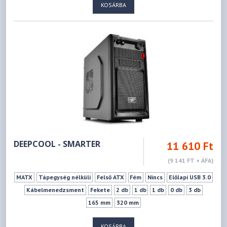
KOSÁRBA
DEEPCOOL - SMARTER
11 610 Ft
(9 141 FT + ÁFA)
MATX
Tápegység nélküli
Felső ATX
Fém
Nincs
Előlapi USB 3.0
Kábelmenedzsment
Fekete
2 db
1 db
1 db
0 db
3 db
165 mm
320 mm
KOSÁRBA