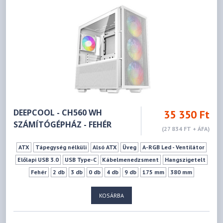
DEEPCOOL - CH560 WH
35 350 Ft
SZÁMÍTÓGÉPHÁZ - FEHÉR
(27 834 FT + ÁFA)
ATX
Tápegység nélküli
Alsó ATX
Üveg
A-RGB Led - Ventilátor
Előlapi USB 3.0
USB Type-C
Kábelmenedzsment
Hangszigetelt
Fehér
2 db
3 db
0 db
4 db
9 db
175 mm
380 mm
KOSÁRBA