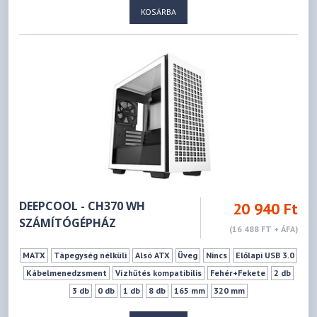
KOSÁRBA
DEEPCOOL - CH370 WH
20 940 Ft
SZÁMÍTÓGÉPHÁZ
(16 488 FT + ÁFA)
MATX
Tápegység nélküli
Alsó ATX
Üveg
Nincs
Előlapi USB 3.0
Kábelmenedzsment
Vízhűtés kompatibilis
Fehér+Fekete
2 db
3 db
0 db
1 db
8 db
165 mm
320 mm