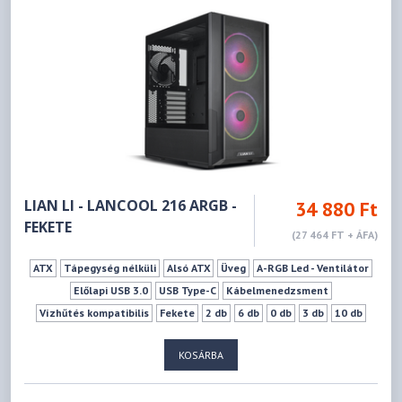
LIAN LI - LANCOOL 216 ARGB -
34 880 Ft
FEKETE
(27 464 FT + ÁFA)
ATX
Tápegység nélküli
Alsó ATX
Üveg
A-RGB Led - Ventilátor
Előlapi USB 3.0
USB Type-C
Kábelmenedzsment
Vízhűtés kompatibilis
Fekete
2 db
6 db
0 db
3 db
10 db
180 mm
392 mm
KOSÁRBA