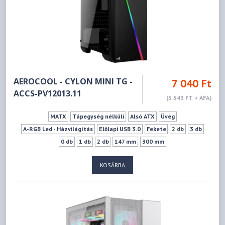
AEROCOOL - CYLON MINI TG -
7 040 Ft
ACCS-PV12013.11
(5 543 FT + ÁFA)
MATX
Tápegység nélküli
Alsó ATX
Üveg
A-RGB Led - Házvilágítás
Előlapi USB 3.0
Fekete
2 db
3 db
0 db
1 db
2 db
147 mm
300 mm
KOSÁRBA