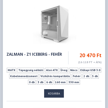
ZALMAN - Z1 ICEBERG - FEHÉR
20 470 Ft
(16 118 FT + ÁFA)
MATX
Tápegység nélküli
Alsó ATX
Üveg
Nincs
Előlapi USB 3.0
Kábelmenedzsment
Vízhűtés kompatibilis
Fehér
2 db
5 db
0 db
3 db
6 db
160 mm
330 mm
KOSÁRBA