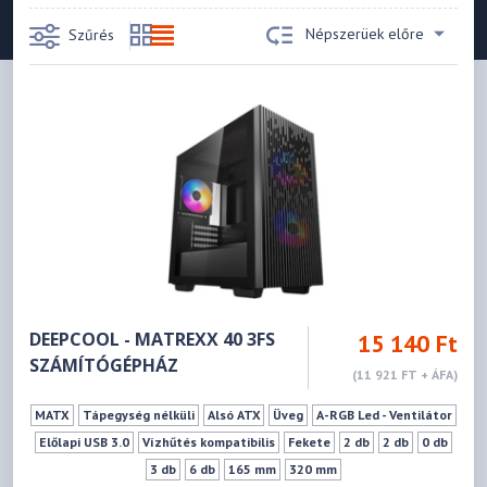
Népszerüek előre
Szűrés
DEEPCOOL - MATREXX 40 3FS
15 140 Ft
SZÁMÍTÓGÉPHÁZ
(11 921 FT + ÁFA)
MATX
Tápegység nélküli
Alsó ATX
Üveg
A-RGB Led - Ventilátor
Előlapi USB 3.0
Vízhűtés kompatibilis
Fekete
2 db
2 db
0 db
3 db
6 db
165 mm
320 mm