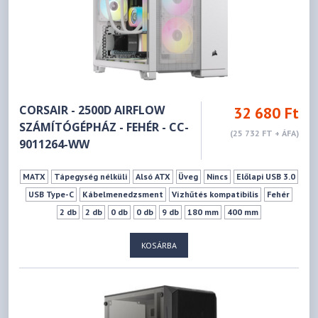
CORSAIR - 2500D AIRFLOW
32 680 Ft
SZÁMÍTÓGÉPHÁZ - FEHÉR - CC-
(25 732 FT + ÁFA)
9011264-WW
MATX
Tápegység nélküli
Alsó ATX
Üveg
Nincs
Előlapi USB 3.0
USB Type-C
Kábelmenedzsment
Vízhűtés kompatibilis
Fehér
2 db
2 db
0 db
0 db
9 db
180 mm
400 mm
KOSÁRBA