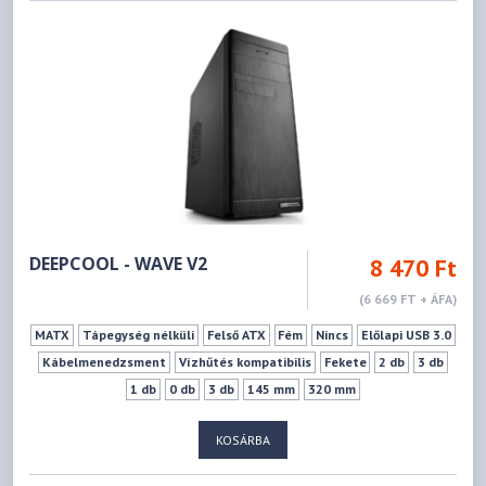
DEEPCOOL - WAVE V2
8 470 Ft
(6 669 FT + ÁFA)
MATX
Tápegység nélküli
Felső ATX
Fém
Nincs
Előlapi USB 3.0
Kábelmenedzsment
Vízhűtés kompatibilis
Fekete
2 db
3 db
1 db
0 db
3 db
145 mm
320 mm
KOSÁRBA