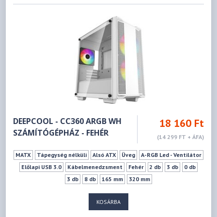
DEEPCOOL - CC360 ARGB WH
18 160 Ft
SZÁMÍTÓGÉPHÁZ - FEHÉR
(14 299 FT + ÁFA)
MATX
Tápegység nélküli
Alsó ATX
Üveg
A-RGB Led - Ventilátor
Előlapi USB 3.0
Kábelmenedzsment
Fehér
2 db
3 db
0 db
3 db
8 db
165 mm
320 mm
KOSÁRBA