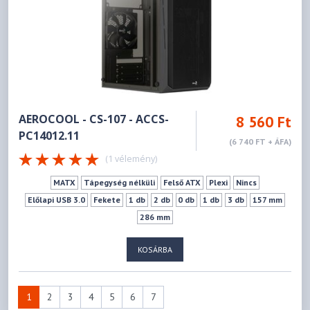
AEROCOOL - CS-107 - ACCS-
8 560 Ft
PC14012.11
(6 740 FT + ÁFA)
(1 vélemény)
MATX
Tápegység nélküli
Felső ATX
Plexi
Nincs
Előlapi USB 3.0
Fekete
1 db
2 db
0 db
1 db
3 db
157 mm
286 mm
KOSÁRBA
1
2
3
4
5
6
7