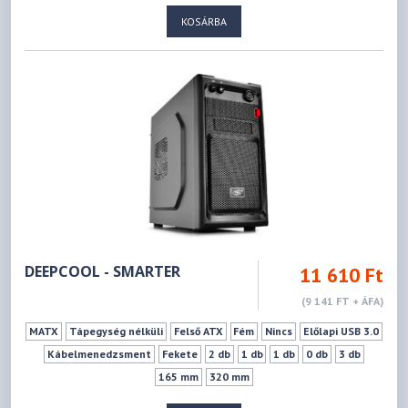
KOSÁRBA
DEEPCOOL - SMARTER
11 610 Ft
(9 141 FT + ÁFA)
MATX
Tápegység nélküli
Felső ATX
Fém
Nincs
Előlapi USB 3.0
Kábelmenedzsment
Fekete
2 db
1 db
1 db
0 db
3 db
165 mm
320 mm