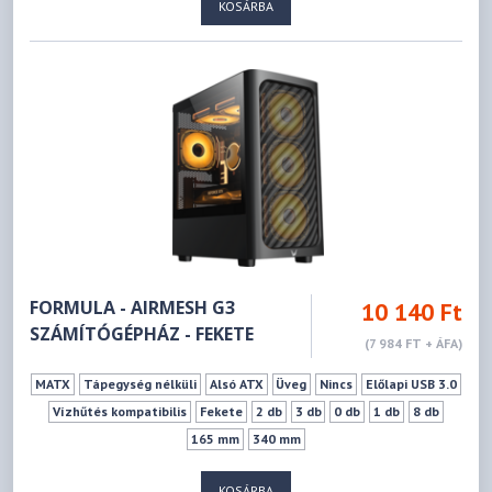
KOSÁRBA
FORMULA - AIRMESH G3
10 140 Ft
SZÁMÍTÓGÉPHÁZ - FEKETE
(7 984 FT + ÁFA)
MATX
Tápegység nélküli
Alsó ATX
Üveg
Nincs
Előlapi USB 3.0
Vízhűtés kompatibilis
Fekete
2 db
3 db
0 db
1 db
8 db
165 mm
340 mm
KOSÁRBA