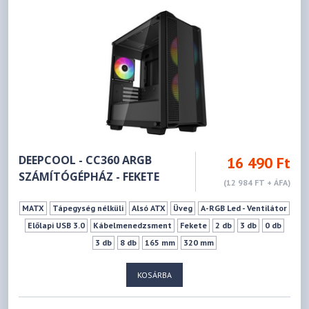
DEEPCOOL - CC360 ARGB
16 490 Ft
SZÁMÍTÓGÉPHÁZ - FEKETE
(12 984 FT + ÁFA)
MATX
Tápegység nélküli
Alsó ATX
Üveg
A-RGB Led - Ventilátor
Előlapi USB 3.0
Kábelmenedzsment
Fekete
2 db
3 db
0 db
3 db
8 db
165 mm
320 mm
KOSÁRBA