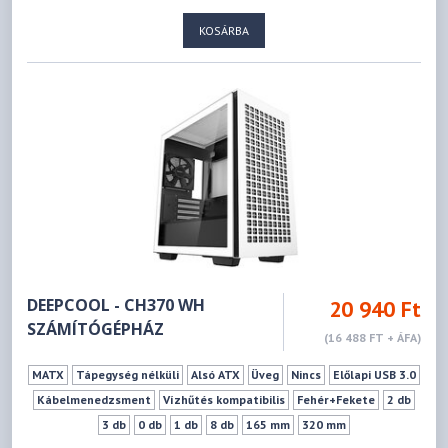
KOSÁRBA
DEEPCOOL - CH370 WH
20 940 Ft
SZÁMÍTÓGÉPHÁZ
(16 488 FT + ÁFA)
MATX
Tápegység nélküli
Alsó ATX
Üveg
Nincs
Előlapi USB 3.0
Kábelmenedzsment
Vízhűtés kompatibilis
Fehér+Fekete
2 db
3 db
0 db
1 db
8 db
165 mm
320 mm