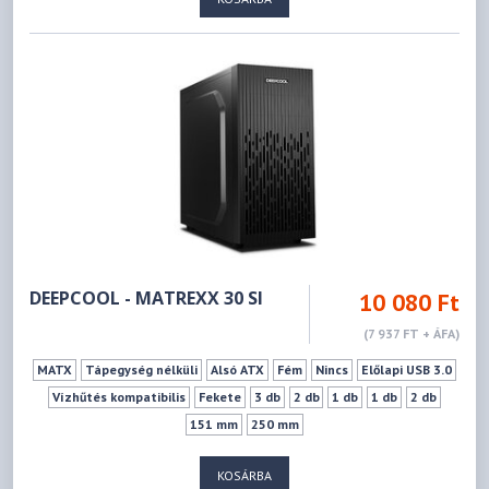
DEEPCOOL - MATREXX 30 SI
10 080 Ft
(7 937 FT + ÁFA)
MATX
Tápegység nélküli
Alsó ATX
Fém
Nincs
Előlapi USB 3.0
Vízhűtés kompatibilis
Fekete
3 db
2 db
1 db
1 db
2 db
151 mm
250 mm
KOSÁRBA