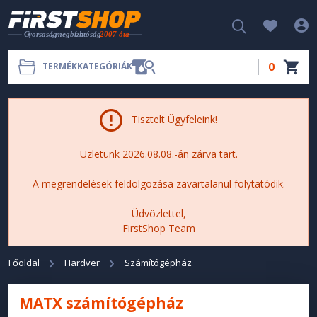
0
TERMÉKKATEGÓRIÁK
Tisztelt Ügyfeleink!
Üzletünk 2026.08.08.-án zárva tart.
A megrendelések feldolgozása zavartalanul folytatódik.
Üdvözlettel,
FirstShop Team
Főoldal
Hardver
Számítógépház
MATX számítógépház