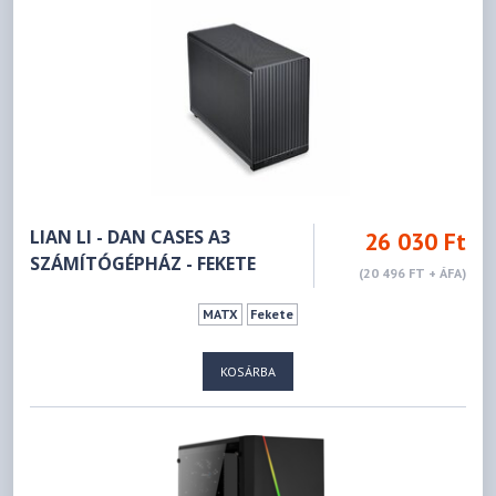
LIAN LI - DAN CASES A3
26 030 Ft
SZÁMÍTÓGÉPHÁZ - FEKETE
(20 496 FT + ÁFA)
MATX
Fekete
KOSÁRBA