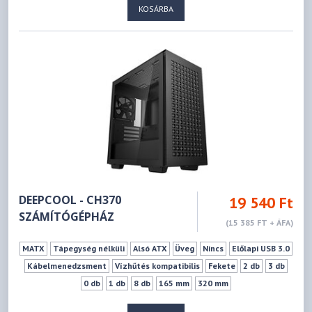
KOSÁRBA
DEEPCOOL - CH370
19 540 Ft
SZÁMÍTÓGÉPHÁZ
(15 385 FT + ÁFA)
MATX
Tápegység nélküli
Alsó ATX
Üveg
Nincs
Előlapi USB 3.0
Kábelmenedzsment
Vízhűtés kompatibilis
Fekete
2 db
3 db
0 db
1 db
8 db
165 mm
320 mm