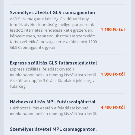
2 x 120mm or 2 x 140mm Max.
Rear Fan
Személyes átvétel GLS csomagponton
A GLS csomagpont költség- és időhatékony
1 x 120mm Max.
termék átvételi lehetőség, mellyel partnereink
1 190 Ft-tól
leadott internetes rendeléseiket egyszerűen,
1 x 12 BK or WH Fan included
kényelmesen, napirendjük ritmusát szem előtt
tartva vehetik át országszerte a több, mint 1100
Bottom Fans
GLS Csomagpont egyikén.
2 x 120mm Max.
Express szállítás GLS futárszolgálattal
Front radiator
Express szállítás, feladást követő 1
1 990 Ft-tól
munkanapon belül a csomag kiszállításra kerül.
280mm Max.
A szállítás napján 3 órás időablakot jelöl meg a
Top radiator
futárcég.
280mm Max.
Házhozszállítás MPL futárszolgálattal
4 490 Ft-tól
I/O Ports
Házhozszállítás esetén a feladását követő 3
munkanapon belül a csomag kiszállításra kerül.
Air Mesh G3 Version: 1 x USB3.0 | 2 x USB2.0 | HD
audio
Személyes átvétel MPL csomagponton,