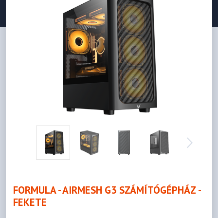
FORMULA - AIRMESH G3 SZÁMÍTÓGÉPHÁZ -
FEKETE