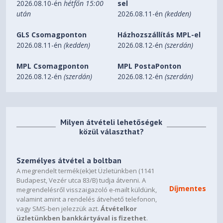
2026.08.10-én
hétfőn 15:00
sel
2
után
2026.08.11-én
(kedden)
2.5” Drive Bays
GLS Csomagponton
Házhozszállítás MPL-el
2026.08.11-én
(kedden)
2026.08.12-én
(szerdán)
3
Expansion Slots
MPL Csomagponton
MPL PostaPonton
2026.08.12-én
(szerdán)
2026.08.12-én
(szerdán)
5
GPU Clearance
340mm Max.
Milyen átvételi lehetőségek
közül választhat?
CPU Cooler Clearance
165mm Max.
Személyes átvétel a boltban
A megrendelt termék(ek)et Üzletünkben (1141
Front Fans
Budapest, Vezér utca 83/B) tudja átvenni. A
3 x 120mm or 2 x 140mm Max.
Díjmentes
megrendelésről visszaigazoló e-mailt küldünk,
valamint amint a rendelés átvehető telefonon,
Top Fans
vagy SMS-ben jelezzük azt.
Átvételkor
üzletünkben bankkártyával is fizethet
.