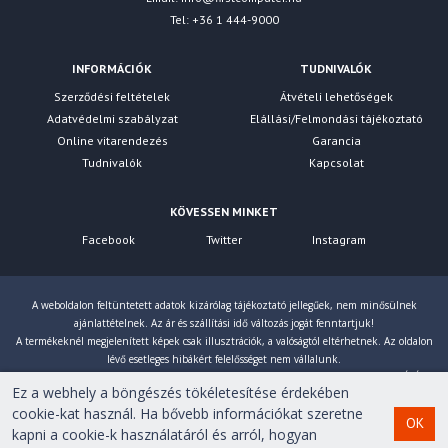
Tel: +36 1 444-9000
INFORMÁCIÓK
TUDNIVALÓK
Szerződési feltételek
Átvételi lehetőségek
Adatvédelmi szabályzat
Elállási/Felmondási tájékoztató
Online vitarendezés
Garancia
Tudnivalók
Kapcsolat
KÖVESSEN MINKET
Facebook
Twitter
Instagram
A weboldalon feltüntetett adatok kizárólag tájékoztató jellegűek, nem minősülnek
ajánlattételnek. Az ár és szállítási idő változás jogát fenntartjuk!
A termékeknél megjelenített képek csak illusztrációk, a valóságtól eltérhetnek. Az oldalon
lévő esetleges hibákért felelősséget nem vállalunk.
Eltérés esetén a gyártó által megadott paraméterek érvényesek! Bruttó árainkat 27% ÁFÁ-val
Ez a webhely a böngészés tökéletesítése érdekében
számoljuk!
cookie-kat használ. Ha bővebb információkat szeretne
OK
kapni a cookie-k használatáról és arról, hogyan
Copyright © 2007-2026 First Computer Kft. Minden jog