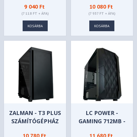
9 040 Ft
10 080 Ft
(7 118 FT + ÁFA)
(7 937 FT + ÁFA)
KOSÁRBA
KOSÁRBA
ZALMAN - T3 PLUS
LC POWER -
SZÁMÍTÓGÉPHÁZ
GAMING 712MB -
POLYNOM_X - LC-
10 780 Ft
11 680 Ft