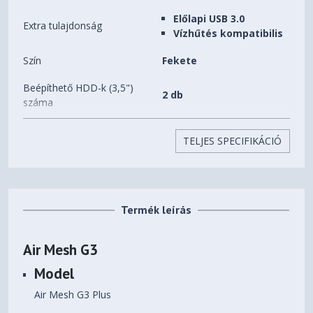
Előlapi USB 3.0
Extra tulajdonság
Vízhűtés kompatibilis
Szín
Fekete
Beépíthető HDD-k (3,5")
2 db
száma
Beépíthető SSD-k (2,5")
3 db
TELJES SPECIFIKÁCIÓ
száma
Előlapi (5,25") bővítőhelyek
0 db
száma
Termék leírás
Beépített ventilátorok
1 db
Beépíthető
Air Mesh G3
8 db
ventilátorok(12CM) száma
Model
Processzorhűtő maximális
165 mm
Air Mesh G3 Plus
magassága