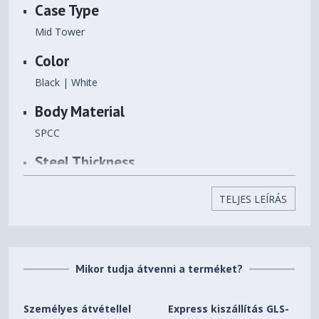
Case Type
Videokártya maximális
340 mm
hossza
Mid Tower
Súly
3 kg
Color
Black | White
Body Material
SPCC
Steel Thickness
0.6mm
TELJES LEÍRÁS
Motherboards
micro ATX / mini-ITX
Case Dimensions
Mikor tudja átvenni a terméket?
398 x 215 x 446mm
Személyes átvétellel
Express kiszállítás GLS-
3.5” Drive Bays