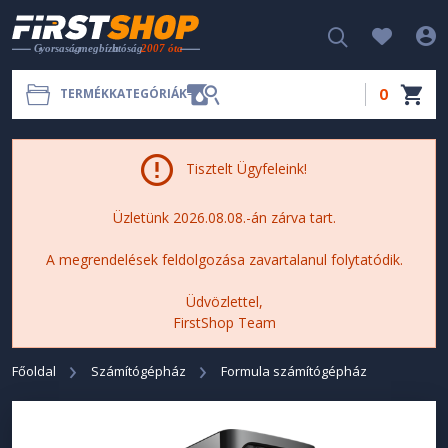
0
TERMÉKKATEGÓRIÁK
Tisztelt Ügyfeleink!
Üzletünk 2026.08.08.-án zárva tart.
A megrendelések feldolgozása zavartalanul folytatódik.
Üdvözlettel,
FirstShop Team
Főoldal
Számítógépház
Formula számítógépház