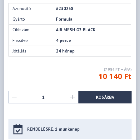
Azonosító
#230238
Gyártó
Formula
Cikkszám
AIR MESH G3 BLACK
Frissítve
4 perce
Jótállás
24 hónap
(7 984 FT + ÁFA)
10 140 Ft
KOSÁRBA
RENDELÉSRE, 1 munkanap