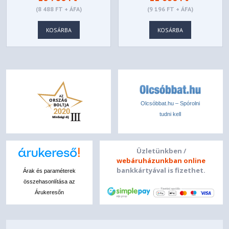
712MB-ON
(8 488 FT + ÁFA)
(9 196 FT + ÁFA)
KOSÁRBA
KOSÁRBA
Olcsóbbat.hu – Spórolni
tudni kell
Üzletünkben /
webáruházunkban online
bankkártyával is fizethet.
Árak és paraméterek
összehasonlítása az
Árukeresőn