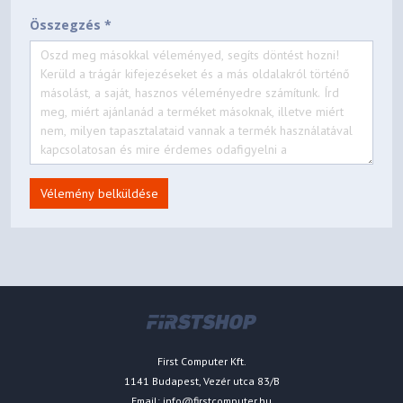
Összegzés *
Vélemény belküldése
First Computer Kft.
1141 Budapest, Vezér utca 83/B
Email:
info@firstcomputer.hu