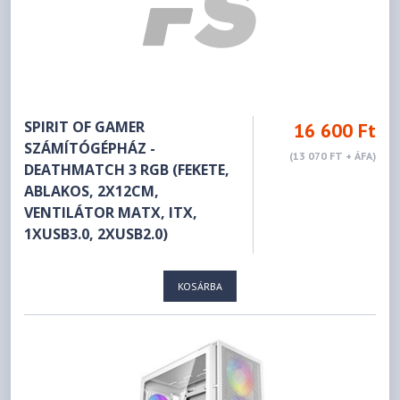
SPIRIT OF GAMER
16 600 Ft
SZÁMÍTÓGÉPHÁZ -
(13 070 FT + ÁFA)
DEATHMATCH 3 RGB (FEKETE,
ABLAKOS, 2X12CM,
VENTILÁTOR MATX, ITX,
1XUSB3.0, 2XUSB2.0)
KOSÁRBA