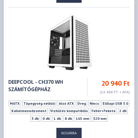
DEEPCOOL - CH370 WH
20 940 Ft
SZÁMÍTÓGÉPHÁZ
(16 488 FT + ÁFA)
MATX
Tápegység nélküli
Alsó ATX
Üveg
Nincs
Előlapi USB 3.0
Kábelmenedzsment
Vízhűtés kompatibilis
Fehér+Fekete
2 db
3 db
0 db
1 db
8 db
165 mm
320 mm
KOSÁRBA