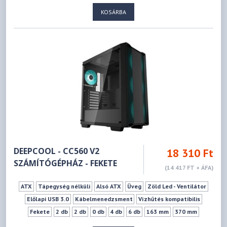
KOSÁRBA
DEEPCOOL - CC560 V2
18 310 Ft
SZÁMÍTÓGÉPHÁZ - FEKETE
(14 417 FT + ÁFA)
ATX
Tápegység nélküli
Alsó ATX
Üveg
Zöld Led - Ventilátor
Előlapi USB 3.0
Kábelmenedzsment
Vízhűtés kompatibilis
Fekete
2 db
2 db
0 db
4 db
6 db
163 mm
370 mm