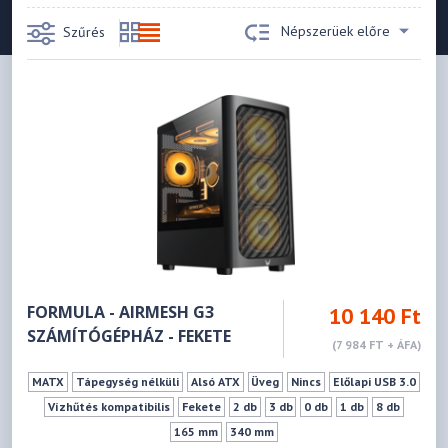
Népszerüek előre
Szűrés
FORMULA - AIRMESH G3
10 140 Ft
SZÁMÍTÓGÉPHÁZ - FEKETE
(7 984 FT + ÁFA)
MATX
Tápegység nélküli
Alsó ATX
Üveg
Nincs
Előlapi USB 3.0
Vízhűtés kompatibilis
Fekete
2 db
3 db
0 db
1 db
8 db
165 mm
340 mm