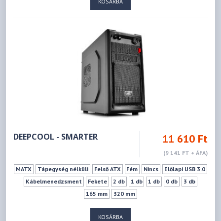
KOSÁRBA
DEEPCOOL - SMARTER
11 610 Ft
(9 141 FT + ÁFA)
MATX
Tápegység nélküli
Felső ATX
Fém
Nincs
Előlapi USB 3.0
Kábelmenedzsment
Fekete
2 db
1 db
1 db
0 db
3 db
165 mm
320 mm
KOSÁRBA