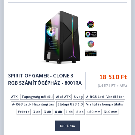
SPIRIT OF GAMER - CLONE 3
18 510 Ft
RGB SZÁMÍTÓGÉPHÁZ - 8001RA
(14 574 FT + ÁFA)
ATX
Tápegység nélküli
Alsó ATX
Üveg
A-RGB Led - Ventilátor
A-RGB Led - Házvilágítás
Előlapi USB 3.0
Vízhűtés kompatibilis
Fekete
3 db
3 db
0 db
2 db
8 db
160 mm
310 mm
KOSÁRBA