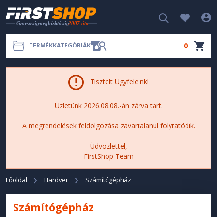
0
TERMÉKKATEGÓRIÁK
Tisztelt Ügyfeleink!
Üzletünk 2026.08.08.-án zárva tart.
A megrendelések feldolgozása zavartalanul folytatódik.
Üdvözlettel,
FirstShop Team
Főoldal
Hardver
Számítógépház
Számítógépház