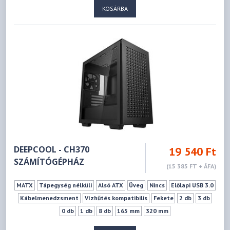
KOSÁRBA
DEEPCOOL - CH370
19 540 Ft
SZÁMÍTÓGÉPHÁZ
(15 385 FT + ÁFA)
MATX
Tápegység nélküli
Alsó ATX
Üveg
Nincs
Előlapi USB 3.0
Kábelmenedzsment
Vízhűtés kompatibilis
Fekete
2 db
3 db
0 db
1 db
8 db
165 mm
320 mm