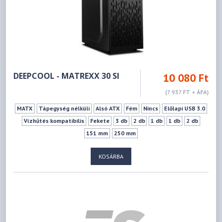
DEEPCOOL - MATREXX 30 SI
10 080 Ft
(7 937 FT + ÁFA)
MATX
Tápegység nélküli
Alsó ATX
Fém
Nincs
Előlapi USB 3.0
Vízhűtés kompatibilis
Fekete
3 db
2 db
1 db
1 db
2 db
151 mm
250 mm
KOSÁRBA