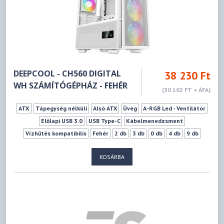
DEEPCOOL - CH560 DIGITAL
38 230 Ft
WH SZÁMÍTÓGÉPHÁZ - FEHÉR
(30 102 FT + ÁFA)
ATX
Tápegység nélküli
Alsó ATX
Üveg
A-RGB Led - Ventilátor
Előlapi USB 3.0
USB Type-C
Kábelmenedzsment
Vízhűtés kompatibilis
Fehér
2 db
3 db
0 db
4 db
9 db
175 mm
380 mm
KOSÁRBA