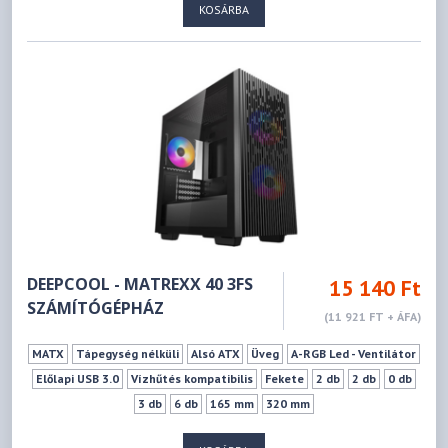
KOSÁRBA
DEEPCOOL - MATREXX 40 3FS
15 140 Ft
SZÁMÍTÓGÉPHÁZ
(11 921 FT + ÁFA)
MATX
Tápegység nélküli
Alsó ATX
Üveg
A-RGB Led - Ventilátor
Előlapi USB 3.0
Vízhűtés kompatibilis
Fekete
2 db
2 db
0 db
3 db
6 db
165 mm
320 mm