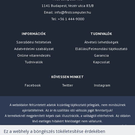
1141 Budapest, Vezér utca 83/B
Email:
info@firstcomputer.hu
Tel: +36 1 444-9000
INFORMÁCIÓK
TUDNIVALÓK
Szerződési feltételek
Átvételi lehetőségek
Adatvédelmi szabályzat
Elállási/Felmondási tájékoztató
Online vitarendezés
Garancia
Tudnivalók
Kapcsolat
KÖVESSEN MINKET
Facebook
Twitter
Instagram
A weboldalon feltüntetett adatok kizárólag tájékoztató jellegűek, nem minősülnek
ajánlattételnek. Az ár és szállítási idő változás jogát fenntartjuk!
A termékeknél megjelenített képek csak illusztrációk, a valóságtól eltérhetnek. Az oldalon
lévő esetleges hibákért felelősséget nem vállalunk.
Eltérés esetén a gyártó által megadott paraméterek érvényesek! Bruttó árainkat 27% ÁFÁ-val
Ez a webhely a böngészés tökéletesítése érdekében
számoljuk!