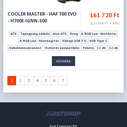
COOLER MASTER - HAF 700 EVO
161 720 Ft
- H700E-IGNN-S00
(127 338 FT + ÁFA)
ATX
Tápegység nélküli
Alsó ATX
Üveg
A-RGB Led - Ventilátor
A-RGB Led - Házvilágítás
Előlapi USB 3.0
USB Type-C
Kábelmenedzsment
Vízhűtés kompatibilis
Fekete
12 db
12 db
0 db
5 db
12 db
166 mm
490 mm
KOSÁRBA
1
2
3
4
5
6
7
First Computer Kft.