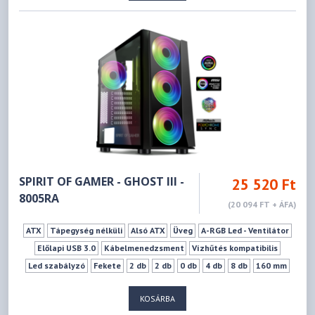
SPIRIT OF GAMER - GHOST III -
25 520 Ft
8005RA
(20 094 FT + ÁFA)
ATX
Tápegység nélküli
Alsó ATX
Üveg
A-RGB Led - Ventilátor
Előlapi USB 3.0
Kábelmenedzsment
Vízhűtés kompatibilis
Led szabályzó
Fekete
2 db
2 db
0 db
4 db
8 db
160 mm
320 mm
KOSÁRBA