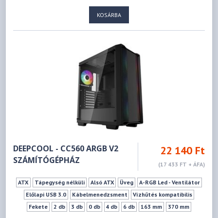
KOSÁRBA
DEEPCOOL - CC560 ARGB V2
22 140 Ft
SZÁMÍTÓGÉPHÁZ
(17 433 FT + ÁFA)
ATX
Tápegység nélküli
Alsó ATX
Üveg
A-RGB Led - Ventilátor
Előlapi USB 3.0
Kábelmenedzsment
Vízhűtés kompatibilis
Fekete
2 db
3 db
0 db
4 db
6 db
163 mm
370 mm