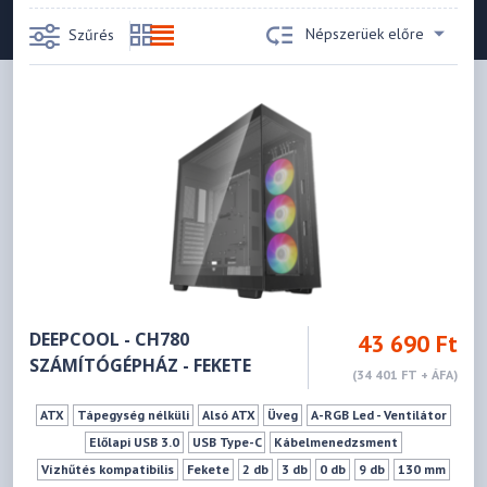
Népszerüek előre
Szűrés
DEEPCOOL - CH780
43 690 Ft
SZÁMÍTÓGÉPHÁZ - FEKETE
(34 401 FT + ÁFA)
ATX
Tápegység nélküli
Alsó ATX
Üveg
A-RGB Led - Ventilátor
Előlapi USB 3.0
USB Type-C
Kábelmenedzsment
Vízhűtés kompatibilis
Fekete
2 db
3 db
0 db
9 db
130 mm