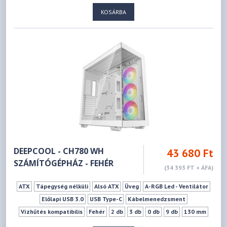
480 mm
KOSÁRBA
DEEPCOOL - CH780 WH
43 680 Ft
SZÁMÍTÓGÉPHÁZ - FEHÉR
(34 393 FT + ÁFA)
ATX
Tápegység nélküli
Alsó ATX
Üveg
A-RGB Led - Ventilátor
Előlapi USB 3.0
USB Type-C
Kábelmenedzsment
Vízhűtés kompatibilis
Fehér
2 db
3 db
0 db
9 db
130 mm
480 mm