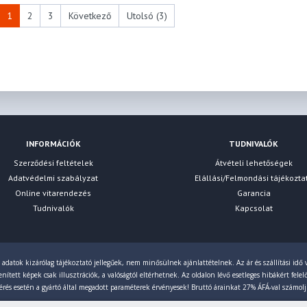
1
2
3
Következő
Utolsó (3)
INFORMÁCIÓK
TUDNIVALÓK
Szerződési feltételek
Átvételi lehetőségek
Adatvédelmi szabályzat
Elállási/Felmondási tájékozta
Online vitarendezés
Garancia
Tudnivalók
Kapcsolat
 adatok kizárólag tájékoztató jellegűek, nem minősülnek ajánlattételnek. Az ár és szállítási idő v
ített képek csak illusztrációk, a valóságtól eltérhetnek. Az oldalon lévő esetleges hibákért fele
érés esetén a gyártó által megadott paraméterek érvényesek! Bruttó árainkat 27% ÁFÁ-val számol