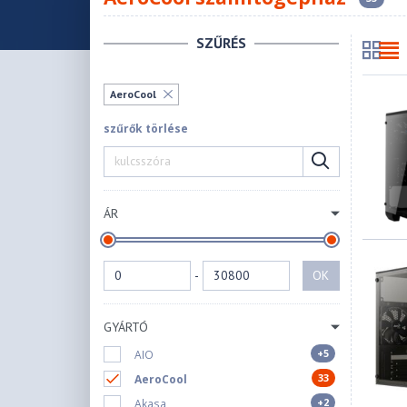
SZŰRÉS
AeroCool
szűrők törlése
ÁR
-
OK
GYÁRTÓ
+5
AIO
33
AeroCool
+2
Akasa