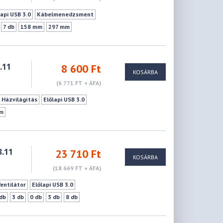
lapi USB 3.0
Kábelmenedzsment
7 db
158 mm
297 mm
.11
8 600 Ft
KOSÁRBA
(6 771 FT + ÁFA)
 Házvilágítás
Előlapi USB 3.0
m
.11
23 710 Ft
KOSÁRBA
(18 669 FT + ÁFA)
Ventilátor
Előlapi USB 3.0
 db
3 db
0 db
3 db
8 db