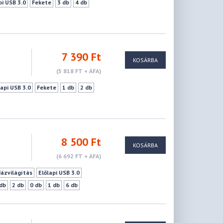
pi USB 3.0
Fekete
3 db
4 db
7 390 Ft
KOSÁRBA
(5 818 FT + ÁFA)
lapi USB 3.0
Fekete
1 db
2 db
8 500 Ft
KOSÁRBA
(6 692 FT + ÁFA)
Házvilágítás
Előlapi USB 3.0
 db
2 db
0 db
1 db
6 db