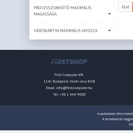
Első
PROCESSZORHŰTŐ MAXIMÁLIS
MAGASSÁGA
VIDEOKÁRTYA MAXIMÁLIS HOSSZA
First Computer Kft.
1141 Budapest, Vezér utca 83/B
Email:
info@firstcomputer.hu
Tel: +36 1 444-9000
A weboldalon feltüntetett
A termékeknél megjelen
Elt