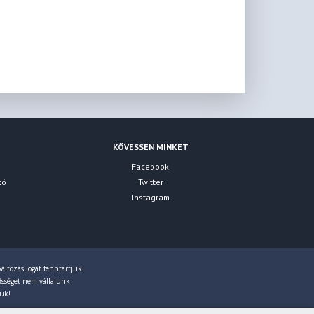
KÖVESSEN MINKET
Facebook
tó
Twitter
Instagram
áltozás jogát fenntartjuk!
lősséget nem vállalunk.
juk!