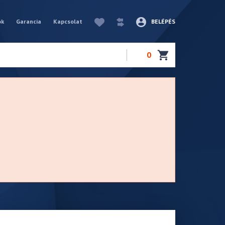
ók
Garancia
Kapcsolat
BELÉPÉS
0