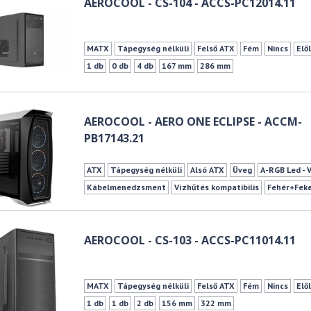
AEROCOOL - CS-104 - ACCS-PC12014.11
MATX
Tápegység nélküli
Felső ATX
Fém
Nincs
Elő
1 db
0 db
4 db
167 mm
286 mm
AEROCOOL - AERO ONE ECLIPSE - ACCM-
PB17143.21
ATX
Tápegység nélküli
Alsó ATX
Üveg
A-RGB Led - 
Kábelmenedzsment
Vízhűtés kompatibilis
Fehér+Fek
161 mm
327 mm
AEROCOOL - CS-103 - ACCS-PC11014.11
MATX
Tápegység nélküli
Felső ATX
Fém
Nincs
Elő
1 db
1 db
2 db
156 mm
322 mm