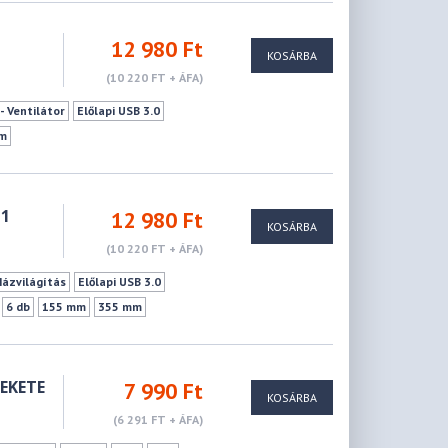
1
12 980 Ft
KOSÁRBA
(10 220 FT + ÁFA)
- Ventilátor
Előlapi USB 3.0
m
11
12 980 Ft
KOSÁRBA
(10 220 FT + ÁFA)
Házvilágítás
Előlapi USB 3.0
6 db
155 mm
355 mm
EKETE
7 990 Ft
KOSÁRBA
(6 291 FT + ÁFA)