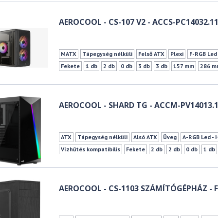
AEROCOOL - CS-107 V2 - ACCS-PC14032.1
MATX
Tápegység nélküli
Felső ATX
Plexi
F-RGB Led 
Fekete
1 db
2 db
0 db
3 db
3 db
157 mm
286 m
AEROCOOL - SHARD TG - ACCM-PV14013.
ATX
Tápegység nélküli
Alsó ATX
Üveg
A-RGB Led - 
Vízhűtés kompatibilis
Fekete
2 db
2 db
0 db
1 db
AEROCOOL - CS-1103 SZÁMÍTÓGÉPHÁZ - F