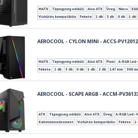
MATX
Tápegység nélküli
Alsó ATX
Üveg
Nincs
Elő
Vízhűtés kompatibilis
Fekete
2 db
3 db
0 db
1 db
AEROCOOL - CYLON MINI - ACCS-PV12012
MATX
Tápegység nélküli
Alsó ATX
Plexi
A-RGB Led -
Fekete
2 db
3 db
0 db
1 db
2 db
147 mm
300 m
AEROCOOL - SCAPE ARGB - ACCM-PV36133
ATX
Tápegység nélküli
Alsó ATX
Üveg
A-RGB Led - 
Kábelmenedzsment
Vízhűtés kompatibilis
Fekete
2
157 mm
317 mm