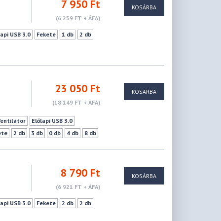
7 950 Ft
KOSÁRBA
(6 259 FT + ÁFA)
lapi USB 3.0
Fekete
1 db
2 db
23 050 Ft
KOSÁRBA
(18 149 FT + ÁFA)
Ventilátor
Előlapi USB 3.0
ete
2 db
3 db
0 db
4 db
8 db
8 790 Ft
KOSÁRBA
(6 921 FT + ÁFA)
lapi USB 3.0
Fekete
2 db
2 db