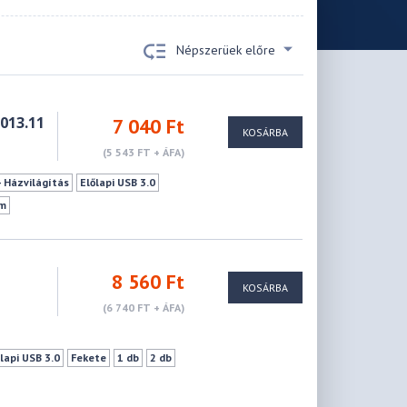
Népszerüek előre
013.11
7 040 Ft
KOSÁRBA
(5 543 FT + ÁFA)
- Házvilágítás
Előlapi USB 3.0
m
8 560 Ft
KOSÁRBA
(6 740 FT + ÁFA)
lapi USB 3.0
Fekete
1 db
2 db