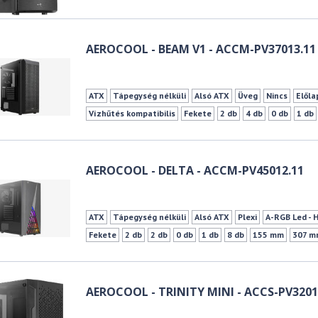
AEROCOOL - BEAM V1 - ACCM-PV37013.11
ATX
Tápegység nélküli
Alsó ATX
Üveg
Nincs
Előla
Vízhűtés kompatibilis
Fekete
2 db
4 db
0 db
1 db
AEROCOOL - DELTA - ACCM-PV45012.11
ATX
Tápegység nélküli
Alsó ATX
Plexi
A-RGB Led - 
Fekete
2 db
2 db
0 db
1 db
8 db
155 mm
307 m
AEROCOOL - TRINITY MINI - ACCS-PV3201