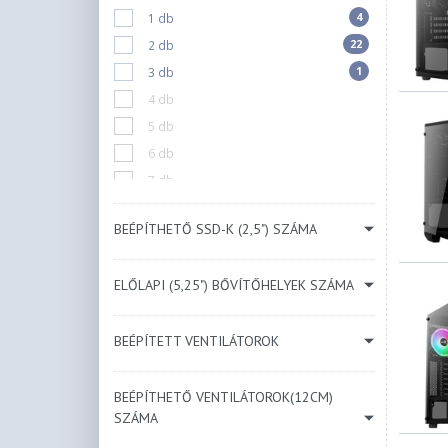
4
1 db
Kék
22
2 db
Bézs
1
3 db
Menta
4 db
5 db
6 db
7 db
10 db
BEÉPÍTHETŐ SSD-K (2,5") SZÁMA
N/A
ELŐLAPI (5,25") BŐVÍTŐHELYEK SZÁMA
BEÉPÍTETT VENTILÁTOROK
BEÉPÍTHETŐ VENTILÁTOROK(12CM)
SZÁMA