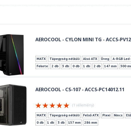
AEROCOOL - CYLON MINI TG - ACCS-PV12
MATX
Tápegység nélküli
Alsó ATX
Üveg
A-RGB Led 
Fekete
2 db
3 db
0 db
1 db
2 db
147 mm
300 m
AEROCOOL - CS-107 - ACCS-PC14012.11
(1 vélemény)
MATX
Tápegység nélküli
Felső ATX
Plexi
Nincs
Elő
0 db
1 db
3 db
157 mm
286 mm