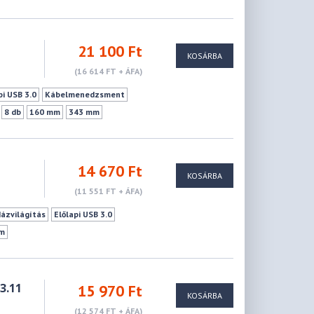
21 100 Ft
KOSÁRBA
(16 614 FT + ÁFA)
pi USB 3.0
Kábelmenedzsment
8 db
160 mm
343 mm
14 670 Ft
KOSÁRBA
(11 551 FT + ÁFA)
Házvilágítás
Előlapi USB 3.0
m
3.11
15 970 Ft
KOSÁRBA
(12 574 FT + ÁFA)