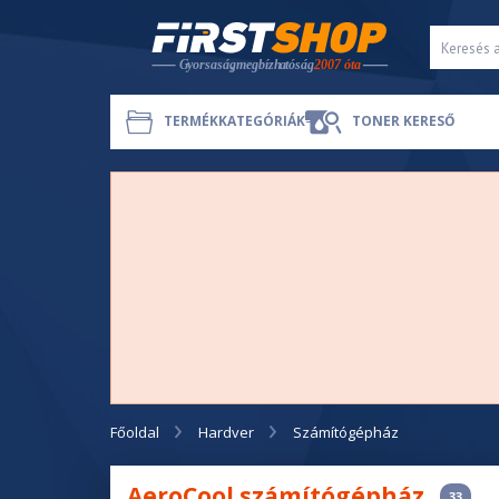
TERMÉKKATEGÓRIÁK
TONER KERESŐ
Főoldal
Hardver
Számítógépház
AeroCool számítógépház
33