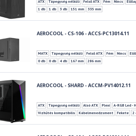
ATX
Tápegység nélküli
Felső ATX
Fém
Nincs
Előla
1 db
1 db
3 db
151 mm
335 mm
AEROCOOL - CS-106 - ACCS-PC13014.11
MATX
Tápegység nélküli
Felső ATX
Fém
Nincs
Elő
0 db
0 db
4 db
167 mm
286 mm
AEROCOOL - SHARD - ACCM-PV14012.11
ATX
Tápegység nélküli
Alsó ATX
Plexi
A-RGB Led - 
Vízhűtés kompatibilis
Kábelmenedzsment
Fekete
2
155 mm
355 mm