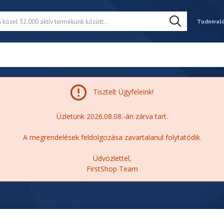
Tudnival
Tisztelt Ügyfeleink!
Üzletünk 2026.08.08.-án zárva tart.
A megrendelések feldolgozása zavartalanul folytatódik.
Üdvözlettel,
FirstShop Team