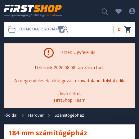
0
TERMÉKKATEGÓRIÁK
Tisztelt Ügyfeleink!
Üzletünk 2026.08.08.-án zárva tart.
A megrendelések feldolgozása zavartalanul folytatódik.
Üdvözlettel,
FirstShop Team
Főoldal
Hardver
Számítógépház
184 mm számítógépház