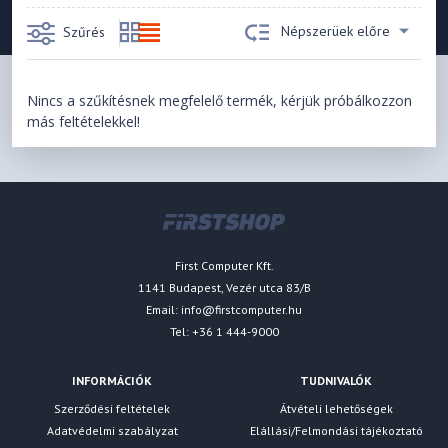
Népszerüek előre
Szűrés
Nincs a szűkítésnek megfelelő termék, kérjük próbálkozzon
más feltételekkel!
First Computer Kft.
1141 Budapest, Vezér utca 83/B
Email:
info@firstcomputer.hu
Tel: +36 1 444-9000
INFORMÁCIÓK
TUDNIVALÓK
Szerződési feltételek
Átvételi lehetőségek
Adatvédelmi szabályzat
Elállási/Felmondási tájékoztató