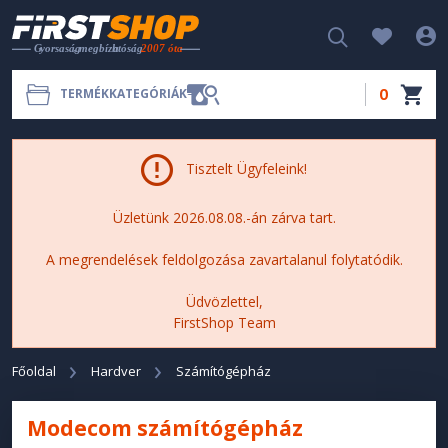
0
TERMÉKKATEGÓRIÁK
Tisztelt Ügyfeleink!
Üzletünk 2026.08.08.-án zárva tart.
A megrendelések feldolgozása zavartalanul folytatódik.
Üdvözlettel,
FirstShop Team
Főoldal
Hardver
Számítógépház
Modecom számítógépház