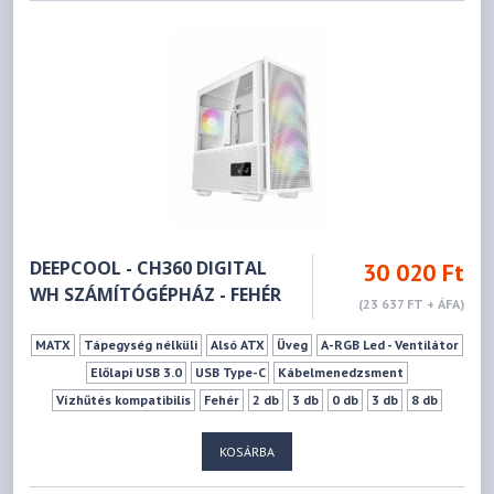
DEEPCOOL - CH360 DIGITAL
30 020 Ft
WH SZÁMÍTÓGÉPHÁZ - FEHÉR
(23 637 FT + ÁFA)
MATX
Tápegység nélküli
Alsó ATX
Üveg
A-RGB Led - Ventilátor
Előlapi USB 3.0
USB Type-C
Kábelmenedzsment
Vízhűtés kompatibilis
Fehér
2 db
3 db
0 db
3 db
8 db
165 mm
320 mm
KOSÁRBA