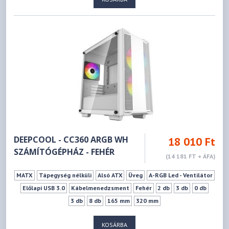
DEEPCOOL - CC360 ARGB WH
18 010 Ft
SZÁMÍTÓGÉPHÁZ - FEHÉR
(14 181 FT + ÁFA)
MATX
Tápegység nélküli
Alsó ATX
Üveg
A-RGB Led - Ventilátor
Előlapi USB 3.0
Kábelmenedzsment
Fehér
2 db
3 db
0 db
3 db
8 db
165 mm
320 mm
KOSÁRBA