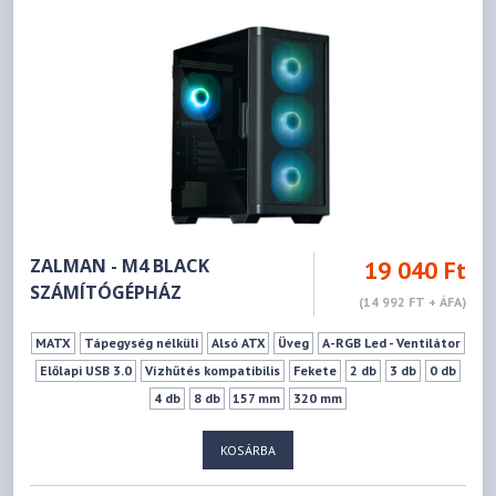
ZALMAN - M4 BLACK
19 040 Ft
SZÁMÍTÓGÉPHÁZ
(14 992 FT + ÁFA)
MATX
Tápegység nélküli
Alsó ATX
Üveg
A-RGB Led - Ventilátor
Előlapi USB 3.0
Vízhűtés kompatibilis
Fekete
2 db
3 db
0 db
4 db
8 db
157 mm
320 mm
KOSÁRBA