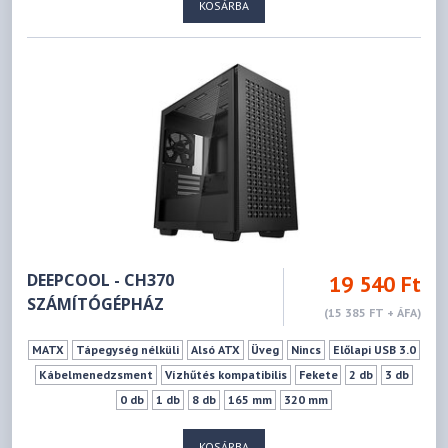
KOSÁRBA
DEEPCOOL - CH370
19 540 Ft
SZÁMÍTÓGÉPHÁZ
(15 385 FT + ÁFA)
MATX
Tápegység nélküli
Alsó ATX
Üveg
Nincs
Előlapi USB 3.0
Kábelmenedzsment
Vízhűtés kompatibilis
Fekete
2 db
3 db
0 db
1 db
8 db
165 mm
320 mm
KOSÁRBA