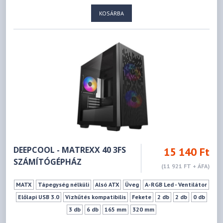
KOSÁRBA
DEEPCOOL - MATREXX 40 3FS
15 140 Ft
SZÁMÍTÓGÉPHÁZ
(11 921 FT + ÁFA)
MATX
Tápegység nélküli
Alsó ATX
Üveg
A-RGB Led - Ventilátor
Előlapi USB 3.0
Vízhűtés kompatibilis
Fekete
2 db
2 db
0 db
3 db
6 db
165 mm
320 mm