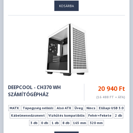
KOSÁRBA
DEEPCOOL - CH370 WH
20 940 Ft
SZÁMÍTÓGÉPHÁZ
(16 488 FT + ÁFA)
MATX
Tápegység nélküli
Alsó ATX
Üveg
Nincs
Előlapi USB 3.0
Kábelmenedzsment
Vízhűtés kompatibilis
Fehér+Fekete
2 db
3 db
0 db
1 db
8 db
165 mm
320 mm