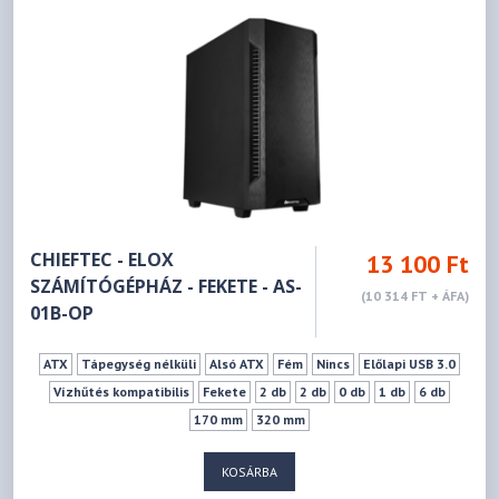
CHIEFTEC - ELOX
13 100 Ft
SZÁMÍTÓGÉPHÁZ - FEKETE - AS-
(10 314 FT + ÁFA)
01B-OP
ATX
Tápegység nélküli
Alsó ATX
Fém
Nincs
Előlapi USB 3.0
Vízhűtés kompatibilis
Fekete
2 db
2 db
0 db
1 db
6 db
170 mm
320 mm
KOSÁRBA