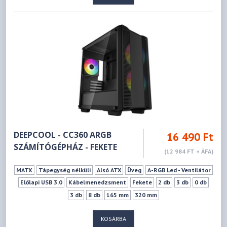
DEEPCOOL - CC360 ARGB
16 490 Ft
SZÁMÍTÓGÉPHÁZ - FEKETE
(12 984 FT + ÁFA)
MATX
Tápegység nélküli
Alsó ATX
Üveg
A-RGB Led - Ventilátor
Előlapi USB 3.0
Kábelmenedzsment
Fekete
2 db
3 db
0 db
3 db
8 db
165 mm
320 mm
KOSÁRBA