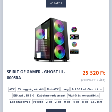
KOSÁRBA
SPIRIT OF GAMER - GHOST III -
25 520 Ft
8005RA
(20 094 FT + ÁFA)
ATX
Tápegység nélküli
Alsó ATX
Üveg
A-RGB Led - Ventilátor
Előlapi USB 3.0
Kábelmenedzsment
Vízhűtés kompatibilis
Led szabályzó
Fekete
2 db
2 db
0 db
4 db
8 db
160 mm
320 mm