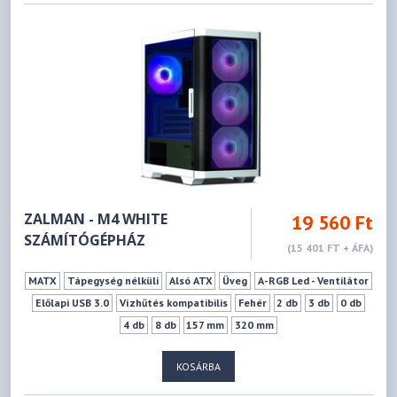
ZALMAN - M4 WHITE
19 560 Ft
SZÁMÍTÓGÉPHÁZ
(15 401 FT + ÁFA)
MATX
Tápegység nélküli
Alsó ATX
Üveg
A-RGB Led - Ventilátor
Előlapi USB 3.0
Vízhűtés kompatibilis
Fehér
2 db
3 db
0 db
4 db
8 db
157 mm
320 mm
KOSÁRBA