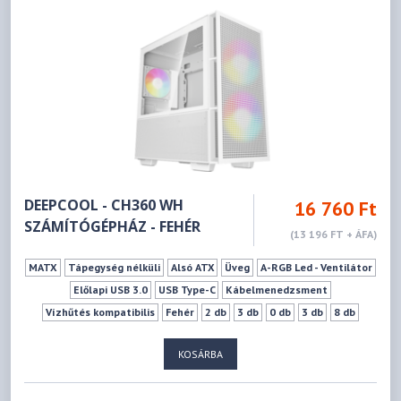
DEEPCOOL - CH360 WH
16 760 Ft
SZÁMÍTÓGÉPHÁZ - FEHÉR
(13 196 FT + ÁFA)
MATX
Tápegység nélküli
Alsó ATX
Üveg
A-RGB Led - Ventilátor
Előlapi USB 3.0
USB Type-C
Kábelmenedzsment
Vízhűtés kompatibilis
Fehér
2 db
3 db
0 db
3 db
8 db
165 mm
320 mm
KOSÁRBA