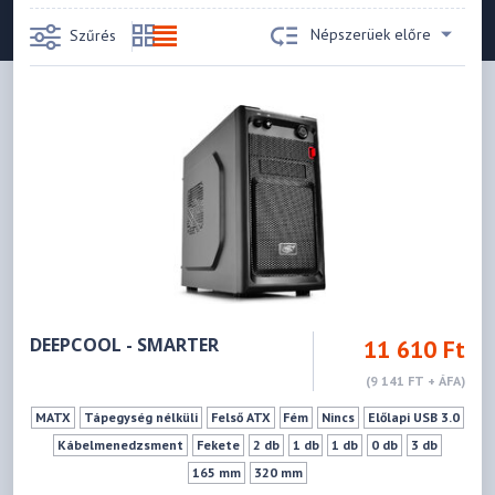
Népszerüek előre
Szűrés
DEEPCOOL - SMARTER
11 610 Ft
(9 141 FT + ÁFA)
MATX
Tápegység nélküli
Felső ATX
Fém
Nincs
Előlapi USB 3.0
Kábelmenedzsment
Fekete
2 db
1 db
1 db
0 db
3 db
165 mm
320 mm