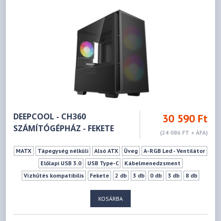
DEEPCOOL - CH360
30 590 Ft
SZÁMÍTÓGÉPHÁZ - FEKETE
(24 086 FT + ÁFA)
MATX
Tápegység nélküli
Alsó ATX
Üveg
A-RGB Led - Ventilátor
Előlapi USB 3.0
USB Type-C
Kábelmenedzsment
Vízhűtés kompatibilis
Fekete
2 db
3 db
0 db
3 db
8 db
165 mm
320 mm
KOSÁRBA