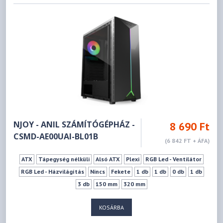
NJOY - ANIL SZÁMÍTÓGÉPHÁZ -
8 690 Ft
CSMD-AE00UAI-BL01B
(6 842 FT + ÁFA)
ATX
Tápegység nélküli
Alsó ATX
Plexi
RGB Led - Ventilátor
RGB Led - Házvilágítás
Nincs
Fekete
1 db
1 db
0 db
1 db
3 db
150 mm
320 mm
KOSÁRBA