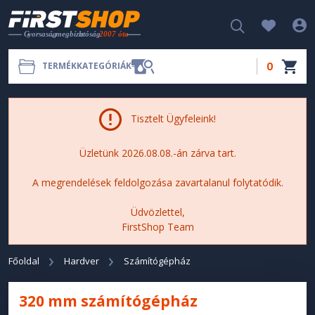
0
TERMÉKKATEGÓRIÁK
Tisztelt Ügyfeleink!
Üzletünk 2026.08.08.-án zárva tart.
A megrendelések feldolgozása zavartalanul folytatódik.
Üdvözlettel,
FirstShop Team
Főoldal
Hardver
Számítógépház
320 mm számítógépház