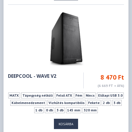
DEEPCOOL - WAVE V2
8 470 Ft
(6 669 FT + ÁFA)
MATX
Tápegység nélküli
Felső ATX
Fém
Nincs
Előlapi USB 3.0
Kábelmenedzsment
Vízhűtés kompatibilis
Fekete
2 db
3 db
1 db
0 db
3 db
145 mm
320 mm
KOSÁRBA