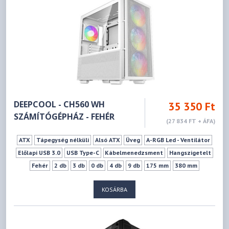
DEEPCOOL - CH560 WH
35 350 Ft
SZÁMÍTÓGÉPHÁZ - FEHÉR
(27 834 FT + ÁFA)
ATX
Tápegység nélküli
Alsó ATX
Üveg
A-RGB Led - Ventilátor
Előlapi USB 3.0
USB Type-C
Kábelmenedzsment
Hangszigetelt
Fehér
2 db
3 db
0 db
4 db
9 db
175 mm
380 mm
KOSÁRBA