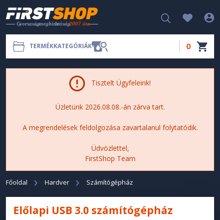
0
TERMÉKKATEGÓRIÁK
Tisztelt Ügyfeleink!
Üzletünk 2026.08.08.-án zárva tart.
A megrendelések feldolgozása zavartalanul folytatódik.
Üdvözlettel,
FirstShop Team
Főoldal
Hardver
Számítógépház
Előlapi USB 3.0 számítógépház