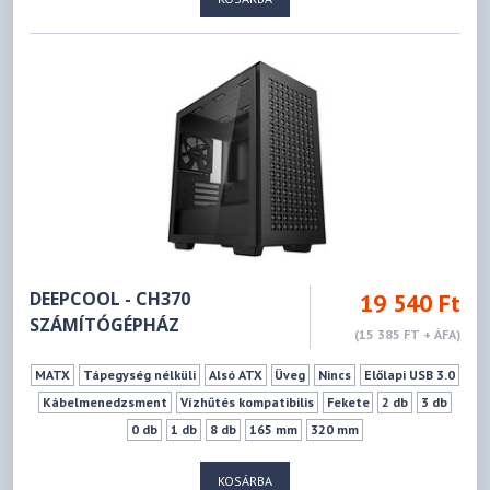
DEEPCOOL - CH370
19 540 Ft
SZÁMÍTÓGÉPHÁZ
(15 385 FT + ÁFA)
MATX
Tápegység nélküli
Alsó ATX
Üveg
Nincs
Előlapi USB 3.0
Kábelmenedzsment
Vízhűtés kompatibilis
Fekete
2 db
3 db
0 db
1 db
8 db
165 mm
320 mm
KOSÁRBA