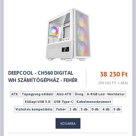
DEEPCOOL - CH560 DIGITAL
38 230 Ft
WH SZÁMÍTÓGÉPHÁZ - FEHÉR
(30 102 FT + ÁFA)
ATX
Tápegység nélküli
Alsó ATX
Üveg
A-RGB Led - Ventilátor
Előlapi USB 3.0
USB Type-C
Kábelmenedzsment
Vízhűtés kompatibilis
Fehér
2 db
3 db
0 db
4 db
9 db
175 mm
380 mm
KOSÁRBA