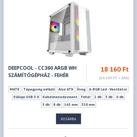
DEEPCOOL - CC360 ARGB WH
18 160 Ft
SZÁMÍTÓGÉPHÁZ - FEHÉR
(14 299 FT + ÁFA)
MATX
Tápegység nélküli
Alsó ATX
Üveg
A-RGB Led - Ventilátor
Előlapi USB 3.0
Kábelmenedzsment
Fehér
2 db
3 db
0 db
3 db
8 db
165 mm
320 mm
KOSÁRBA