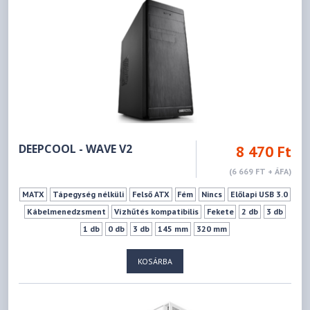
DEEPCOOL - WAVE V2
8 470 Ft
(6 669 FT + ÁFA)
MATX
Tápegység nélküli
Felső ATX
Fém
Nincs
Előlapi USB 3.0
Kábelmenedzsment
Vízhűtés kompatibilis
Fekete
2 db
3 db
1 db
0 db
3 db
145 mm
320 mm
KOSÁRBA