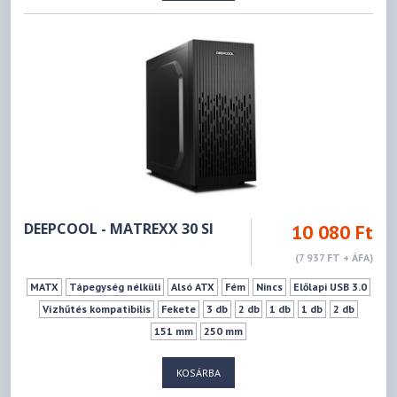
DEEPCOOL - MATREXX 30 SI
10 080 Ft
(7 937 FT + ÁFA)
MATX
Tápegység nélküli
Alsó ATX
Fém
Nincs
Előlapi USB 3.0
Vízhűtés kompatibilis
Fekete
3 db
2 db
1 db
1 db
2 db
151 mm
250 mm
KOSÁRBA