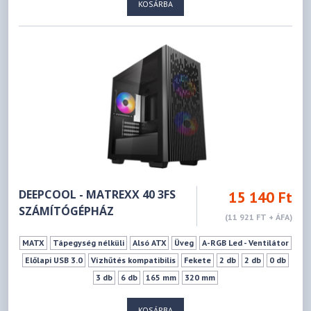
KOSÁRBA
DEEPCOOL - MATREXX 40 3FS
15 140 Ft
SZÁMÍTÓGÉPHÁZ
(11 921 FT + ÁFA)
MATX
Tápegység nélküli
Alsó ATX
Üveg
A-RGB Led - Ventilátor
Előlapi USB 3.0
Vízhűtés kompatibilis
Fekete
2 db
2 db
0 db
3 db
6 db
165 mm
320 mm
KOSÁRBA