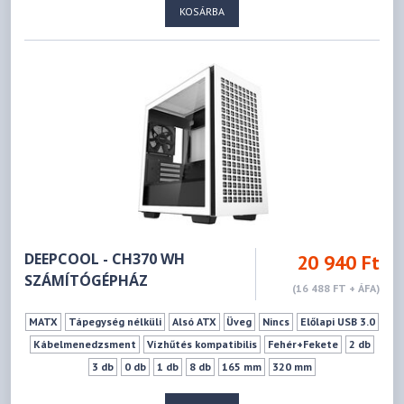
KOSÁRBA
DEEPCOOL - CH370 WH
20 940 Ft
SZÁMÍTÓGÉPHÁZ
(16 488 FT + ÁFA)
MATX
Tápegység nélküli
Alsó ATX
Üveg
Nincs
Előlapi USB 3.0
Kábelmenedzsment
Vízhűtés kompatibilis
Fehér+Fekete
2 db
3 db
0 db
1 db
8 db
165 mm
320 mm