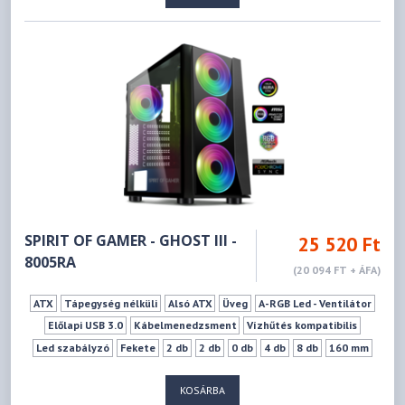
SPIRIT OF GAMER - GHOST III -
25 520 Ft
8005RA
(20 094 FT + ÁFA)
ATX
Tápegység nélküli
Alsó ATX
Üveg
A-RGB Led - Ventilátor
Előlapi USB 3.0
Kábelmenedzsment
Vízhűtés kompatibilis
Led szabályzó
Fekete
2 db
2 db
0 db
4 db
8 db
160 mm
320 mm
KOSÁRBA