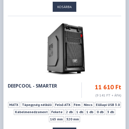
KOSÁRBA
DEEPCOOL - SMARTER
11 610 Ft
(9 141 FT + ÁFA)
MATX
Tápegység nélküli
Felső ATX
Fém
Nincs
Előlapi USB 3.0
Kábelmenedzsment
Fekete
2 db
1 db
1 db
0 db
3 db
165 mm
320 mm