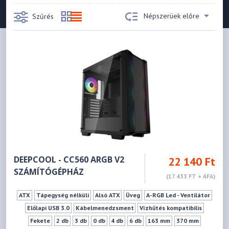
Népszerüek előre
Szűrés
DEEPCOOL - CC560 ARGB V2
22 140 Ft
SZÁMÍTÓGÉPHÁZ
(17 433 FT + ÁFA)
ATX
Tápegység nélküli
Alsó ATX
Üveg
A-RGB Led - Ventilátor
Előlapi USB 3.0
Kábelmenedzsment
Vízhűtés kompatibilis
Fekete
2 db
3 db
0 db
4 db
6 db
163 mm
370 mm