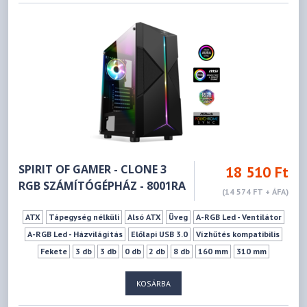
SPIRIT OF GAMER - CLONE 3
18 510 Ft
RGB SZÁMÍTÓGÉPHÁZ - 8001RA
(14 574 FT + ÁFA)
ATX
Tápegység nélküli
Alsó ATX
Üveg
A-RGB Led - Ventilátor
A-RGB Led - Házvilágítás
Előlapi USB 3.0
Vízhűtés kompatibilis
Fekete
3 db
3 db
0 db
2 db
8 db
160 mm
310 mm
KOSÁRBA