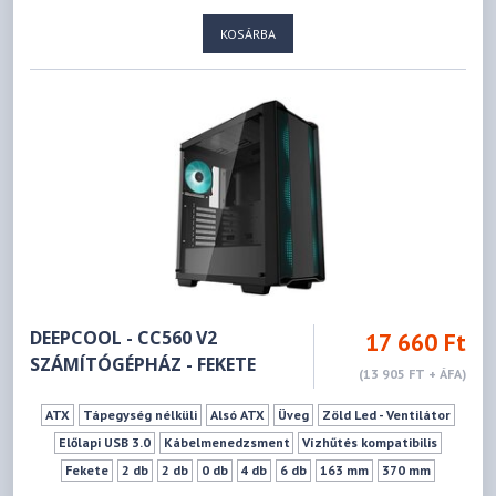
KOSÁRBA
DEEPCOOL - CC560 V2
17 660 Ft
SZÁMÍTÓGÉPHÁZ - FEKETE
(13 905 FT + ÁFA)
ATX
Tápegység nélküli
Alsó ATX
Üveg
Zöld Led - Ventilátor
Előlapi USB 3.0
Kábelmenedzsment
Vízhűtés kompatibilis
Fekete
2 db
2 db
0 db
4 db
6 db
163 mm
370 mm