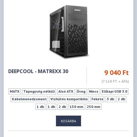
DEEPCOOL - MATREXX 30
9 040 Ft
(7 118 FT + ÁFA)
MATX
Tápegység nélküli
Alsó ATX
Üveg
Nincs
Előlapi USB 3.0
Kábelmenedzsment
Vízhűtés kompatibilis
Fekete
3 db
2 db
1 db
1 db
2 db
150 mm
250 mm
KOSÁRBA