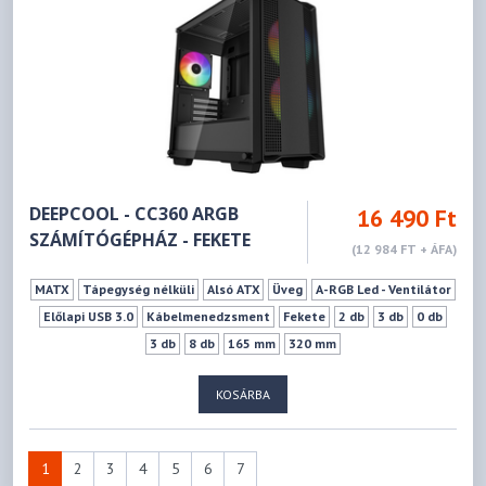
DEEPCOOL - CC360 ARGB
16 490 Ft
SZÁMÍTÓGÉPHÁZ - FEKETE
(12 984 FT + ÁFA)
MATX
Tápegység nélküli
Alsó ATX
Üveg
A-RGB Led - Ventilátor
Előlapi USB 3.0
Kábelmenedzsment
Fekete
2 db
3 db
0 db
3 db
8 db
165 mm
320 mm
KOSÁRBA
1
2
3
4
5
6
7