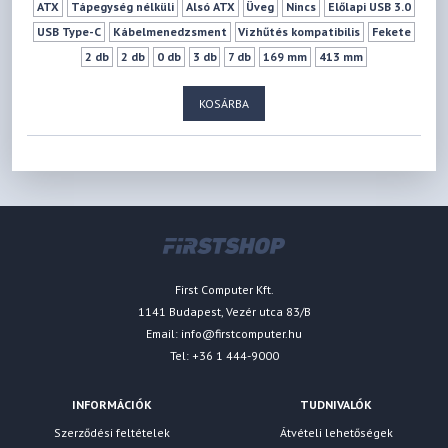
ATX
Tápegység nélküli
Alsó ATX
Üveg
Nincs
Előlapi USB 3.0
USB Type-C
Kábelmenedzsment
Vízhűtés kompatibilis
Fekete
2 db
2 db
0 db
3 db
7 db
169 mm
413 mm
KOSÁRBA
First Computer Kft.
1141 Budapest, Vezér utca 83/B
Email:
info@firstcomputer.hu
Tel: +36 1 444-9000
INFORMÁCIÓK
TUDNIVALÓK
Szerződési feltételek
Átvételi lehetőségek