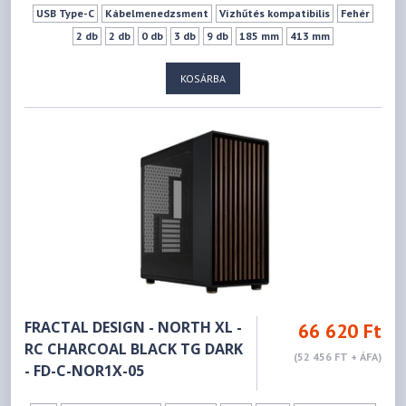
USB Type-C
Kábelmenedzsment
Vízhűtés kompatibilis
Fehér
2 db
2 db
0 db
3 db
9 db
185 mm
413 mm
KOSÁRBA
FRACTAL DESIGN - NORTH XL -
66 620 Ft
RC CHARCOAL BLACK TG DARK
(52 456 FT + ÁFA)
- FD-C-NOR1X-05