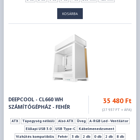
KOSÁRBA
DEEPCOOL - CL660 WH
35 480 Ft
SZÁMÍTÓGÉPHÁZ - FEHÉR
(27 937 FT + ÁFA)
ATX
Tápegység nélküli
Alsó ATX
Üveg
A-RGB Led - Ventilátor
Előlapi USB 3.0
USB Type-C
Kábelmenedzsment
Vízhűtés kompatibilis
Fehér
3 db
2 db
0 db
2 db
8 db