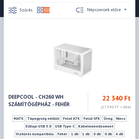
Népszerüek előre
Szűrés
DEEPCOOL - CH260 WH
22 340 Ft
SZÁMÍTÓGÉPHÁZ - FEHÉR
(17 590 FT + ÁFA)
MATX
Tápegység nélküli
Felső ATX
Felső SFX
Üveg
Nincs
Előlapi USB 3.0
USB Type-C
Kábelmenedzsment
Vízhűtés kompatibilis
Fehér
1 db
1 db
0 db
0 db
6 db