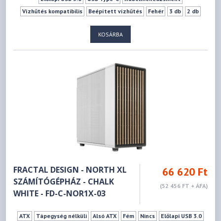
Vízhűtés kompatibilis
Beépített vízhűtés
Fehér
3 db
2 db
0 db
2 db
8 db
175 mm
413 mm
KOSÁRBA
FRACTAL DESIGN - NORTH XL
66 620 Ft
SZÁMÍTÓGÉPHÁZ - CHALK
(52 456 FT + ÁFA)
WHITE - FD-C-NOR1X-03
ATX
Tápegység nélküli
Alsó ATX
Fém
Nincs
Előlapi USB 3.0