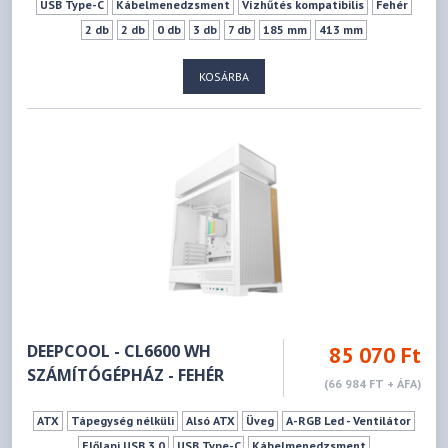
USB Type-C
Kábelmenedzsment
Vízhűtés kompatibilis
Fehér
2 db
2 db
0 db
3 db
7 db
185 mm
413 mm
KOSÁRBA
DEEPCOOL - CL6600 WH
85 070 Ft
SZÁMÍTÓGÉPHÁZ - FEHÉR
(66 984 FT + ÁFA)
ATX
Tápegység nélküli
Alsó ATX
Üveg
A-RGB Led - Ventilátor
Előlapi USB 3.0
USB Type-C
Kábelmenedzsment