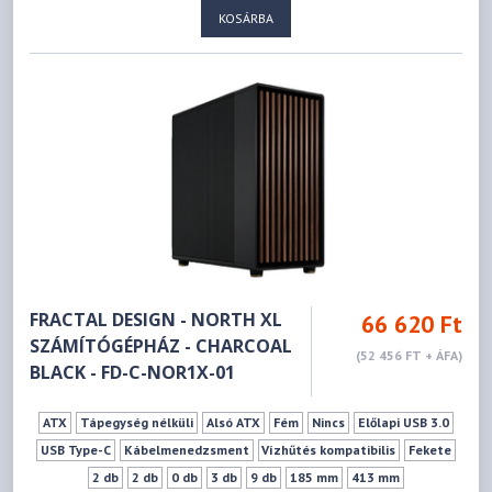
KOSÁRBA
FRACTAL DESIGN - NORTH XL
66 620 Ft
SZÁMÍTÓGÉPHÁZ - CHARCOAL
(52 456 FT + ÁFA)
BLACK - FD-C-NOR1X-01
ATX
Tápegység nélküli
Alsó ATX
Fém
Nincs
Előlapi USB 3.0
USB Type-C
Kábelmenedzsment
Vízhűtés kompatibilis
Fekete
2 db
2 db
0 db
3 db
9 db
185 mm
413 mm