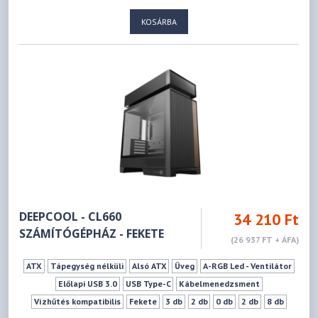
174 mm
413 mm
KOSÁRBA
DEEPCOOL - CL660
34 210 Ft
SZÁMÍTÓGÉPHÁZ - FEKETE
(26 937 FT + ÁFA)
ATX
Tápegység nélküli
Alsó ATX
Üveg
A-RGB Led - Ventilátor
Előlapi USB 3.0
USB Type-C
Kábelmenedzsment
Vízhűtés kompatibilis
Fekete
3 db
2 db
0 db
2 db
8 db