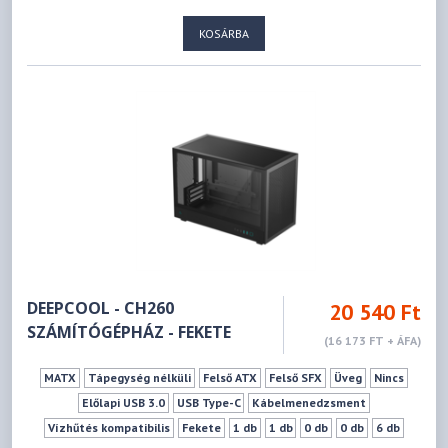
KOSÁRBA
DEEPCOOL - CH260
20 540 Ft
SZÁMÍTÓGÉPHÁZ - FEKETE
(16 173 FT + ÁFA)
MATX
Tápegység nélküli
Felső ATX
Felső SFX
Üveg
Nincs
Előlapi USB 3.0
USB Type-C
Kábelmenedzsment
Vízhűtés kompatibilis
Fekete
1 db
1 db
0 db
0 db
6 db