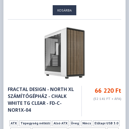
175 mm
413 mm
KOSÁRBA
FRACTAL DESIGN - NORTH XL
66 220 Ft
SZÁMÍTÓGÉPHÁZ - CHALK
(52 141 FT + ÁFA)
WHITE TG CLEAR - FD-C-
NOR1X-04
ATX
Tápegység nélküli
Alsó ATX
Üveg
Nincs
Előlapi USB 3.0