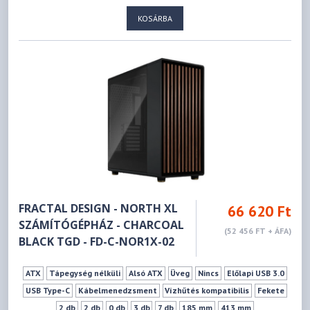
174 mm
413 mm
KOSÁRBA
FRACTAL DESIGN - NORTH XL
66 620 Ft
SZÁMÍTÓGÉPHÁZ - CHARCOAL
(52 456 FT + ÁFA)
BLACK TGD - FD-C-NOR1X-02
ATX
Tápegység nélküli
Alsó ATX
Üveg
Nincs
Előlapi USB 3.0
USB Type-C
Kábelmenedzsment
Vízhűtés kompatibilis
Fekete
2 db
2 db
0 db
3 db
7 db
185 mm
413 mm