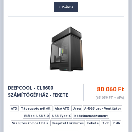
175 mm
413 mm
KOSÁRBA
DEEPCOOL - CL6600
80 060 Ft
SZÁMÍTÓGÉPHÁZ - FEKETE
(63 039 FT + ÁFA)
ATX
Tápegység nélküli
Alsó ATX
Üveg
A-RGB Led - Ventilátor
Előlapi USB 3.0
USB Type-C
Kábelmenedzsment
Vízhűtés kompatibilis
Beépített vízhűtés
Fekete
3 db
2 db
0 db
2 db
8 db
175 mm
413 mm