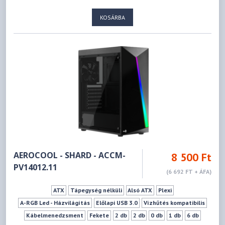
KOSÁRBA
AEROCOOL - SHARD - ACCM-
8 500 Ft
PV14012.11
(6 692 FT + ÁFA)
ATX
Tápegység nélküli
Alsó ATX
Plexi
A-RGB Led - Házvilágítás
Előlapi USB 3.0
Vízhűtés kompatibilis
Kábelmenedzsment
Fekete
2 db
2 db
0 db
1 db
6 db