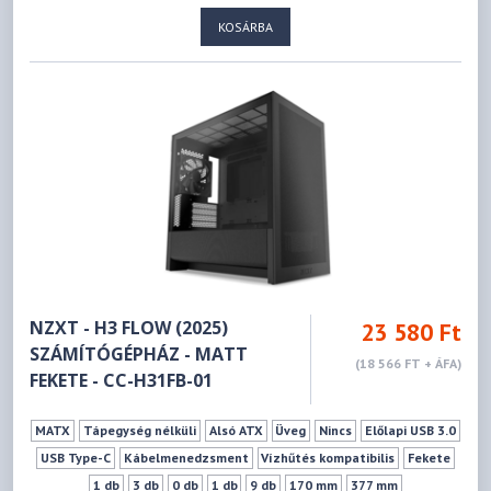
KOSÁRBA
NZXT - H3 FLOW (2025)
23 580 Ft
SZÁMÍTÓGÉPHÁZ - MATT
(18 566 FT + ÁFA)
FEKETE - CC-H31FB-01
MATX
Tápegység nélküli
Alsó ATX
Üveg
Nincs
Előlapi USB 3.0
USB Type-C
Kábelmenedzsment
Vízhűtés kompatibilis
Fekete
1 db
3 db
0 db
1 db
9 db
170 mm
377 mm