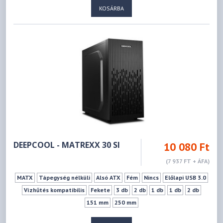
KOSÁRBA
DEEPCOOL - MATREXX 30 SI
10 080 Ft
(7 937 FT + ÁFA)
MATX
Tápegység nélküli
Alsó ATX
Fém
Nincs
Előlapi USB 3.0
Vízhűtés kompatibilis
Fekete
3 db
2 db
1 db
1 db
2 db
151 mm
250 mm