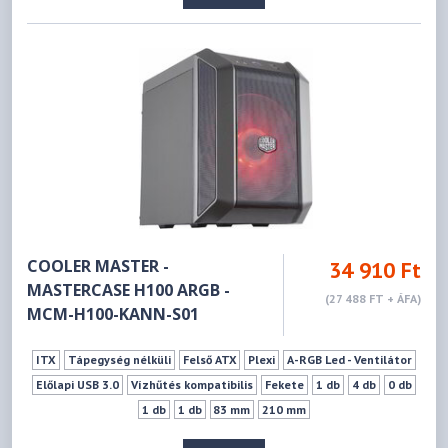
COOLER MASTER -
34 910 Ft
MASTERCASE H100 ARGB -
(27 488 FT + ÁFA)
MCM-H100-KANN-S01
ITX
Tápegység nélküli
Felső ATX
Plexi
A-RGB Led - Ventilátor
Előlapi USB 3.0
Vízhűtés kompatibilis
Fekete
1 db
4 db
0 db
1 db
1 db
83 mm
210 mm