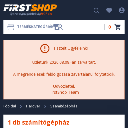
0
TERMÉKKATEGÓRIÁK
Tisztelt Ügyfeleink!
Üzletünk 2026.08.08.-án zárva tart.
A megrendelések feldolgozása zavartalanul folytatódik.
Üdvözlettel,
FirstShop Team
Főoldal
Hardver
Számítógépház
1 db számítógépház