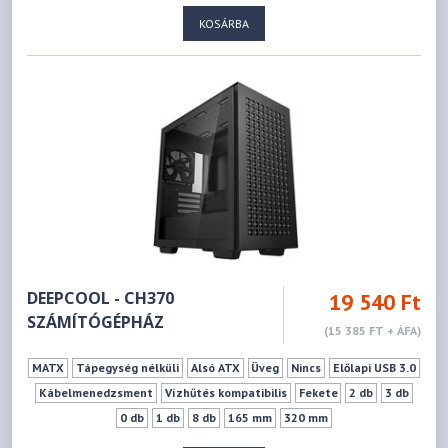
KOSÁRBA
DEEPCOOL - CH370
19 540 Ft
SZÁMÍTÓGÉPHÁZ
(15 385 FT + ÁFA)
MATX
Tápegység nélküli
Alsó ATX
Üveg
Nincs
Előlapi USB 3.0
Kábelmenedzsment
Vízhűtés kompatibilis
Fekete
2 db
3 db
0 db
1 db
8 db
165 mm
320 mm