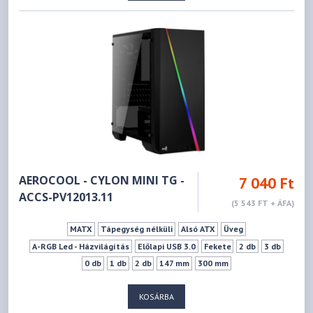
AEROCOOL - CYLON MINI TG -
7 040 Ft
ACCS-PV12013.11
(5 543 FT + ÁFA)
MATX
Tápegység nélküli
Alsó ATX
Üveg
A-RGB Led - Házvilágítás
Előlapi USB 3.0
Fekete
2 db
3 db
0 db
1 db
2 db
147 mm
300 mm
KOSÁRBA