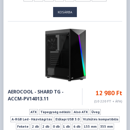
KOSÁRBA
AEROCOOL - SHARD TG -
12 980 Ft
ACCM-PV14013.11
(10 220 FT + ÁFA)
ATX
Tápegység nélküli
Alsó ATX
Üveg
A-RGB Led - Házvilágítás
Előlapi USB 3.0
Vízhűtés kompatibilis
Fekete
2 db
2 db
0 db
1 db
6 db
155 mm
355 mm