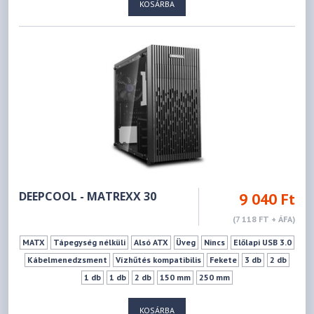
KOSÁRBA
DEEPCOOL - MATREXX 30
9 040 Ft
(7 118 FT + ÁFA)
MATX
Tápegység nélküli
Alsó ATX
Üveg
Nincs
Előlapi USB 3.0
Kábelmenedzsment
Vízhűtés kompatibilis
Fekete
3 db
2 db
1 db
1 db
2 db
150 mm
250 mm
KOSÁRBA