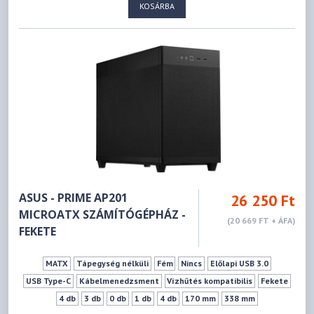
KOSÁRBA
ASUS - PRIME AP201
26 250 Ft
MICROATX SZÁMÍTÓGÉPHÁZ -
(20 669 FT + ÁFA)
FEKETE
MATX
Tápegység nélküli
Fém
Nincs
Előlapi USB 3.0
USB Type-C
Kábelmenedzsment
Vízhűtés kompatibilis
Fekete
4 db
3 db
0 db
1 db
4 db
170 mm
338 mm