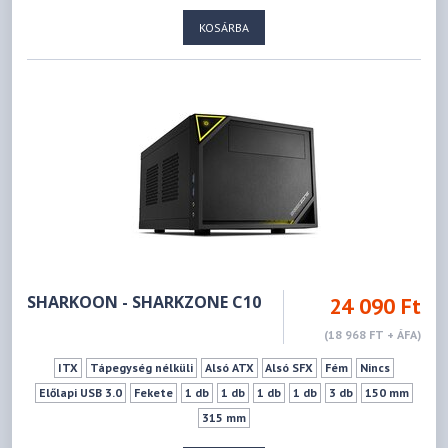
155 mm
355 mm
KOSÁRBA
SHARKOON - SHARKZONE C10
24 090 Ft
(18 968 FT + ÁFA)
ITX
Tápegység nélküli
Alsó ATX
Alsó SFX
Fém
Nincs
Előlapi USB 3.0
Fekete
1 db
1 db
1 db
1 db
3 db
150 mm
315 mm