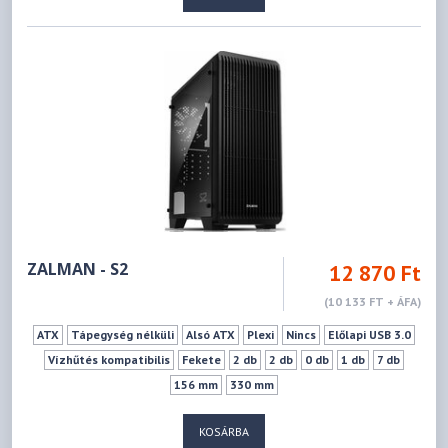
ZALMAN - S2
12 870 Ft
(10 133 FT + ÁFA)
ATX
Tápegység nélküli
Alsó ATX
Plexi
Nincs
Előlapi USB 3.0
Vízhűtés kompatibilis
Fekete
2 db
2 db
0 db
1 db
7 db
156 mm
330 mm
KOSÁRBA