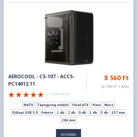
AEROCOOL - CS-107 - ACCS-
8 560 Ft
PC14012.11
(6 740 FT + ÁFA)
(1 vélemény)
MATX
Tápegység nélküli
Felső ATX
Plexi
Nincs
Előlapi USB 3.0
Fekete
1 db
2 db
0 db
1 db
3 db
157 mm
286 mm
KOSÁRBA