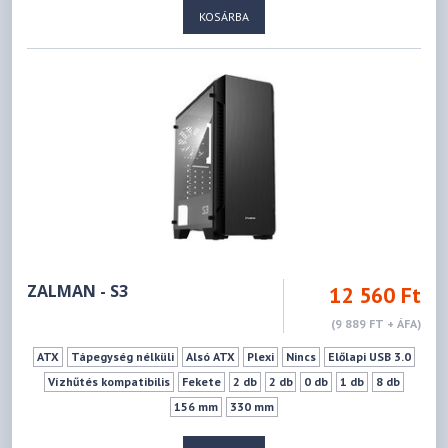
KOSÁRBA
ZALMAN - S3
12 560 Ft
(9 889 FT + ÁFA)
ATX
Tápegység nélküli
Alsó ATX
Plexi
Nincs
Előlapi USB 3.0
Vízhűtés kompatibilis
Fekete
2 db
2 db
0 db
1 db
8 db
156 mm
330 mm