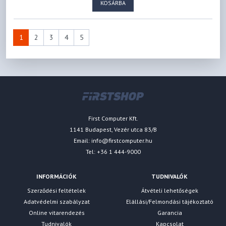
KOSÁRBA
1
2
3
4
5
First Computer Kft.
1141 Budapest, Vezér utca 83/B
Email:
info@firstcomputer.hu
Tel: +36 1 444-9000
INFORMÁCIÓK
TUDNIVALÓK
Szerződési feltételek
Átvételi lehetőségek
Adatvédelmi szabályzat
Elállási/Felmondási tájékoztató
Online vitarendezés
Garancia
Tudnivalók
Kapcsolat