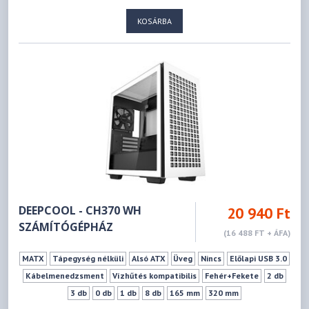
KOSÁRBA
DEEPCOOL - CH370 WH
20 940 Ft
SZÁMÍTÓGÉPHÁZ
(16 488 FT + ÁFA)
MATX
Tápegység nélküli
Alsó ATX
Üveg
Nincs
Előlapi USB 3.0
Kábelmenedzsment
Vízhűtés kompatibilis
Fehér+Fekete
2 db
3 db
0 db
1 db
8 db
165 mm
320 mm