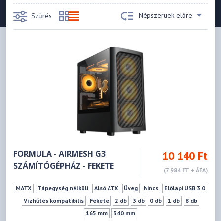
Népszerüek előre
Szűrés
FORMULA - AIRMESH G3
10 140 Ft
SZÁMÍTÓGÉPHÁZ - FEKETE
(7 984 FT + ÁFA)
MATX
Tápegység nélküli
Alsó ATX
Üveg
Nincs
Előlapi USB 3.0
Vízhűtés kompatibilis
Fekete
2 db
3 db
0 db
1 db
8 db
165 mm
340 mm