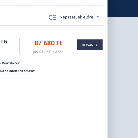
Népszerüek előre
 TG
87 680 Ft
KOSÁRBA
(69 039 FT + ÁFA)
- Ventilátor
Kábelmenedzsment
7 db
188 mm
461 mm