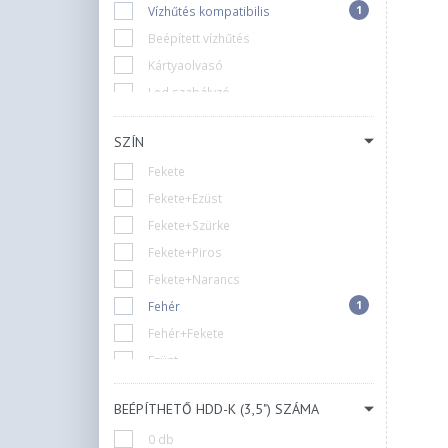
1
Vízhűtés kompatibilis
Beépített vízhűtés
Kártyaolvasó
Led szabályzó
Ventilátor szabályzó
SZÍN
Zárható
Fekete
Nincs
Fekete+Ezüst
Fekete+Szürke
Fekete+Piros
Fekete+Narancs
1
Fehér
Fehér+Fekete
Ezüst
Arany
BEÉPÍTHETŐ HDD-K (3,5") SZÁMA
Piros
0 db
Szürke