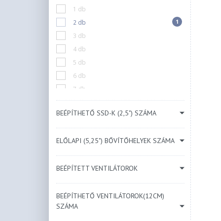
1 db
Kék
1
2 db
Bézs
3 db
Menta
4 db
5 db
6 db
7 db
10 db
BEÉPÍTHETŐ SSD-K (2,5") SZÁMA
N/A
ELŐLAPI (5,25") BŐVÍTŐHELYEK SZÁMA
BEÉPÍTETT VENTILÁTOROK
BEÉPÍTHETŐ VENTILÁTOROK(12CM)
SZÁMA