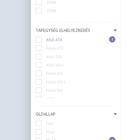
Gembird
200W
Jonsbo
250W
Kolink
LC Power
TÁPEGYSÉG ELHELYEZKEDÉS
Lanberg
1
Alsó ATX
Lian Li
Felső ATX
Logic
Alsó SFX
MS
Alsó SFX-L
MSI
Felső SFX
Modecom
Felső SFX-L
Montech
Felső TFX
NZXT
ATX
Njoy
Külső (Adapter)
Phanteks
OLDALLAP
N/A
RAMPAGE
Fém
Raijintek
Plexi
Sharkoon
1