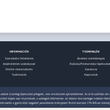
INFORMÁCIÓK
TUDNIVALÓK
Szerződési feltételek
Átvételi lehetőségek
Adatvédelmi szabályzat
Elállási/Felmondási tájékozta
Online vitarendezés
Garancia
Tudnivalók
Kapcsolat
 adatok kizárólag tájékoztató jellegűek, nem minősülnek ajánlattételnek. Az ár és szállítási idő v
ített képek csak illusztrációk, a valóságtól eltérhetnek. Az oldalon lévő esetleges hibákért fele
érés esetén a gyártó által megadott paraméterek érvényesek! Bruttó árainkat 27% ÁFÁ-val számol