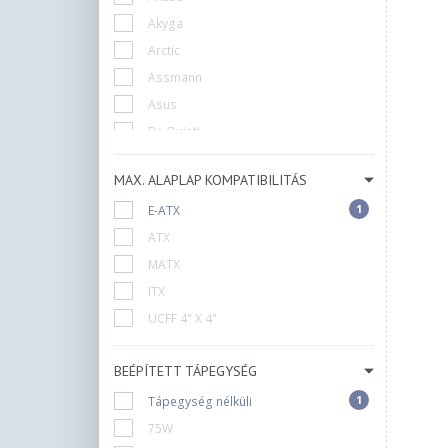
Akyga
Arctic
Assmann
Asus
Be Quiet!
Chieftec
MAX. ALAPLAP KOMPATIBILITÁS
Cooler Master
1
E-ATX
Corsair
ATX
Cougar
MATX
DeepCool
ITX
Endorfy
UCFF 4" X 4"
Everest
FSP
BEÉPÍTETT TÁPEGYSÉG
Formula
1
1
Fractal Design
Tápegység nélküli
G.Skill
75W