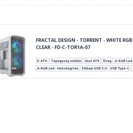
FRACTAL DESIGN - TORRENT - WHITE RGB
CLEAR - FD-C-TOR1A-07
E-ATX
Tápegység nélküli
Alsó ATX
Üveg
A-RGB Led 
A-RGB Led - Házvilágítás
Előlapi USB 3.0
USB Type-C
Vízhűtés kompatibilis
Fehér
2 db
4 db
0 db
5 db