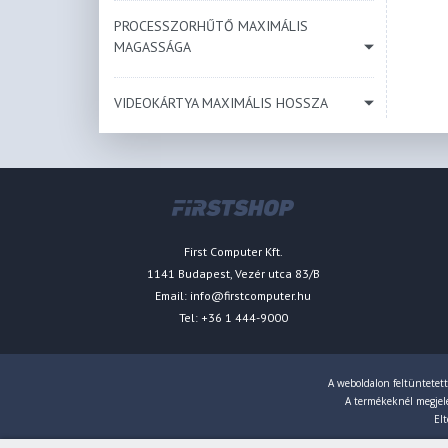
PROCESSZORHŰTŐ MAXIMÁLIS
MAGASSÁGA
VIDEOKÁRTYA MAXIMÁLIS HOSSZA
First Computer Kft.
1141 Budapest, Vezér utca 83/B
Email:
info@firstcomputer.hu
Tel: +36 1 444-9000
A weboldalon feltüntetett
A termékeknél megjelen
Elt