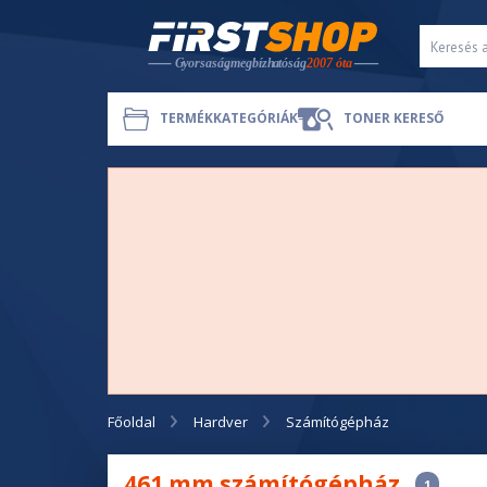
TERMÉKKATEGÓRIÁK
TONER KERESŐ
Főoldal
Hardver
Számítógépház
461 mm számítógépház
1