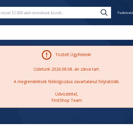
Tudnival
Tisztelt Ügyfeleink!
Üzletünk 2026.08.08.-án zárva tart.
A megrendelések feldolgozása zavartalanul folytatódik.
Üdvözlettel,
FirstShop Team