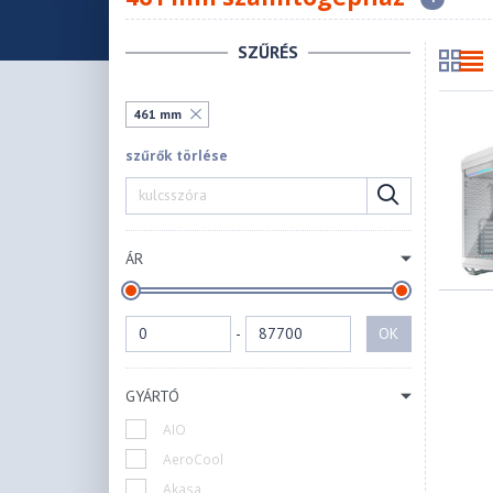
SZŰRÉS
461 mm
szűrők törlése
ÁR
-
OK
GYÁRTÓ
AIO
AeroCool
Akasa