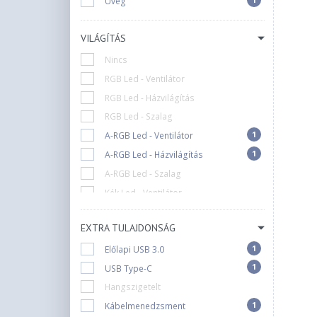
Üveg
Spire
Spirit Of Gamer
VILÁGÍTÁS
Supermicro
Nincs
Thermaltake
RGB Led - Ventilátor
Zalman
RGB Led - Házvilágítás
i-Paint
RGB Led - Szalag
nBase
1
A-RGB Led - Ventilátor
1
A-RGB Led - Házvilágítás
A-RGB Led - Szalag
Kék Led - Ventilátor
Kék Led - Házvilágítás
EXTRA TULAJDONSÁG
Zöld Led - Ventilátor
1
Előlapi USB 3.0
Fehér Led - Ventilátor
1
USB Type-C
F-RGB Led - Ventilátor
Hangszigetelt
D-RGB Led - Ventilátor
1
Kábelmenedzsment
D-RGB Led - Házvilágítás