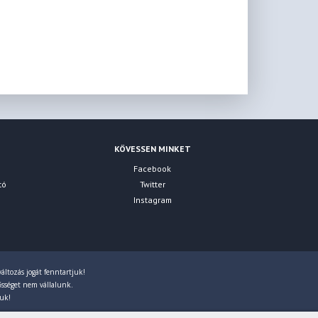
KÖVESSEN MINKET
Facebook
tó
Twitter
Instagram
áltozás jogát fenntartjuk!
lősséget nem vállalunk.
juk!