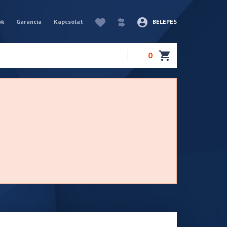
ók
Garancia
Kapcsolat
BELÉPÉS
0