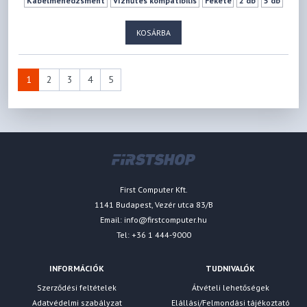
Kábelmenedzsment
Vízhűtés kompatibilis
Fekete
2 db
5 db
0 db
3 db
6 db
178 mm
368 mm
KOSÁRBA
1
2
3
4
5
First Computer Kft.
1141 Budapest, Vezér utca 83/B
Email:
info@firstcomputer.hu
Tel: +36 1 444-9000
INFORMÁCIÓK
TUDNIVALÓK
Szerződési feltételek
Átvételi lehetőségek
Adatvédelmi szabályzat
Elállási/Felmondási tájékoztató