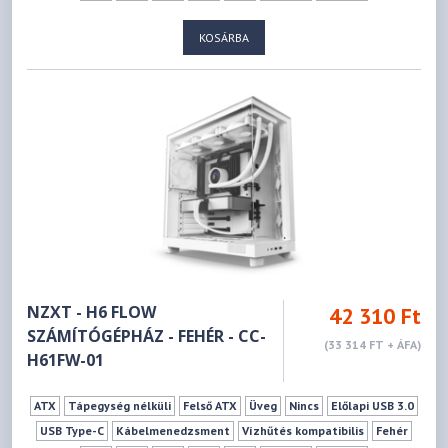
KOSÁRBA
NZXT - H6 FLOW
42 310 Ft
SZÁMÍTÓGÉPHÁZ - FEHÉR - CC-
(33 314 FT + ÁFA)
H61FW-01
ATX
Tápegység nélküli
Felső ATX
Üveg
Nincs
Előlapi USB 3.0
USB Type-C
Kábelmenedzsment
Vízhűtés kompatibilis
Fehér