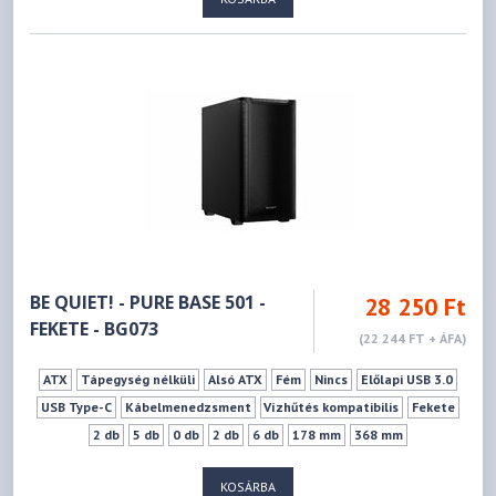
BE QUIET! - PURE BASE 501 -
28 250 Ft
FEKETE - BG073
(22 244 FT + ÁFA)
ATX
Tápegység nélküli
Alsó ATX
Fém
Nincs
Előlapi USB 3.0
USB Type-C
Kábelmenedzsment
Vízhűtés kompatibilis
Fekete
2 db
5 db
0 db
2 db
6 db
178 mm
368 mm
KOSÁRBA