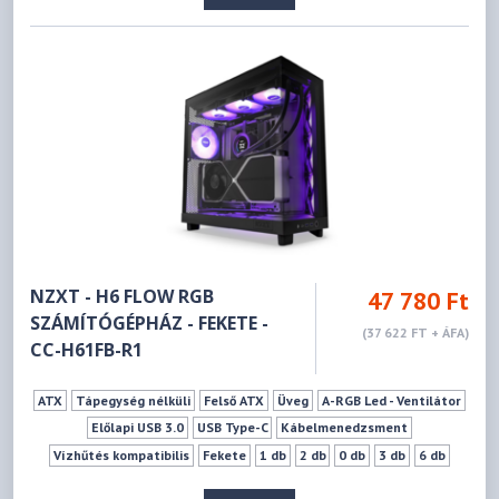
NZXT - H6 FLOW RGB
47 780 Ft
SZÁMÍTÓGÉPHÁZ - FEKETE -
(37 622 FT + ÁFA)
CC-H61FB-R1
ATX
Tápegység nélküli
Felső ATX
Üveg
A-RGB Led - Ventilátor
Előlapi USB 3.0
USB Type-C
Kábelmenedzsment
Vízhűtés kompatibilis
Fekete
1 db
2 db
0 db
3 db
6 db
163 mm
365 mm