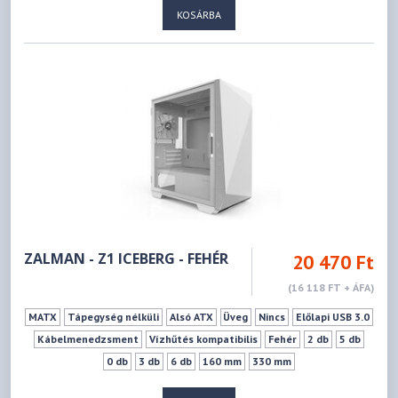
KOSÁRBA
ZALMAN - Z1 ICEBERG - FEHÉR
20 470 Ft
(16 118 FT + ÁFA)
MATX
Tápegység nélküli
Alsó ATX
Üveg
Nincs
Előlapi USB 3.0
Kábelmenedzsment
Vízhűtés kompatibilis
Fehér
2 db
5 db
0 db
3 db
6 db
160 mm
330 mm