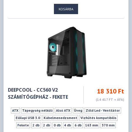
KOSÁRBA
DEEPCOOL - CC560 V2
18 310 Ft
SZÁMÍTÓGÉPHÁZ - FEKETE
(14 417 FT + ÁFA)
ATX
Tápegység nélküli
Alsó ATX
Üveg
Zöld Led - Ventilátor
Előlapi USB 3.0
Kábelmenedzsment
Vízhűtés kompatibilis
Fekete
2 db
2 db
0 db
4 db
6 db
163 mm
370 mm