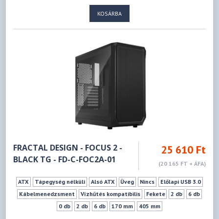
KOSÁRBA
FRACTAL DESIGN - FOCUS 2 -
25 610 Ft
BLACK TG - FD-C-FOC2A-01
(20 165 FT + ÁFA)
ATX
Tápegység nélküli
Alsó ATX
Üveg
Nincs
Előlapi USB 3.0
Kábelmenedzsment
Vízhűtés kompatibilis
Fekete
2 db
6 db
0 db
2 db
6 db
170 mm
405 mm