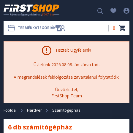
0
TERMÉKKATEGÓRIÁK
Tisztelt Ügyfeleink!
Üzletünk 2026.08.08.-án zárva tart.
A megrendelések feldolgozása zavartalanul folytatódik.
Üdvözlettel,
FirstShop Team
Főoldal
Hardver
Számítógépház
6 db számítógépház