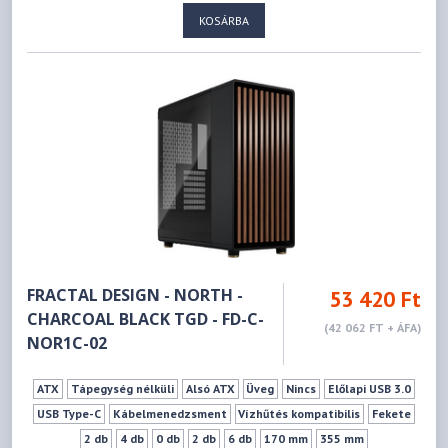
KOSÁRBA
FRACTAL DESIGN - NORTH -
53 420 Ft
CHARCOAL BLACK TGD - FD-C-
(42 062 FT + ÁFA)
NOR1C-02
ATX
Tápegység nélküli
Alsó ATX
Üveg
Nincs
Előlapi USB 3.0
USB Type-C
Kábelmenedzsment
Vízhűtés kompatibilis
Fekete
2 db
4 db
0 db
2 db
6 db
170 mm
355 mm