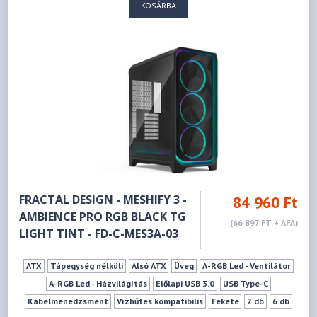
KOSÁRBA
FRACTAL DESIGN - MESHIFY 3 -
84 960 Ft
AMBIENCE PRO RGB BLACK TG
(66 897 FT + ÁFA)
LIGHT TINT - FD-C-MES3A-03
ATX
Tápegység nélküli
Alsó ATX
Üveg
A-RGB Led - Ventilátor
A-RGB Led - Házvilágítás
Előlapi USB 3.0
USB Type-C
Kábelmenedzsment
Vízhűtés kompatibilis
Fekete
2 db
6 db