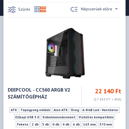
Népszerüek előre
Szűrés
DEEPCOOL - CC560 ARGB V2
22 140 Ft
SZÁMÍTÓGÉPHÁZ
(17 433 FT + ÁFA)
ATX
Tápegység nélküli
Alsó ATX
Üveg
A-RGB Led - Ventilátor
Előlapi USB 3.0
Kábelmenedzsment
Vízhűtés kompatibilis
Fekete
2 db
3 db
0 db
4 db
6 db
163 mm
370 mm