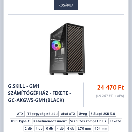
KOSÁRBA
3 db
6 db
190 mm
370 mm
G.SKILL - GM1
24 470 Ft
SZÁMÍTÓGÉPHÁZ - FEKETE -
(19 267 FT + ÁFA)
GC-AKGW5-GM1(BLACK)
ATX
Tápegység nélküli
Alsó ATX
Üveg
Előlapi USB 3.0
USB Type-C
Kábelmenedzsment
Vízhűtés kompatibilis
Fekete
2 db
4 db
0 db
4 db
6 db
170 mm
404 mm