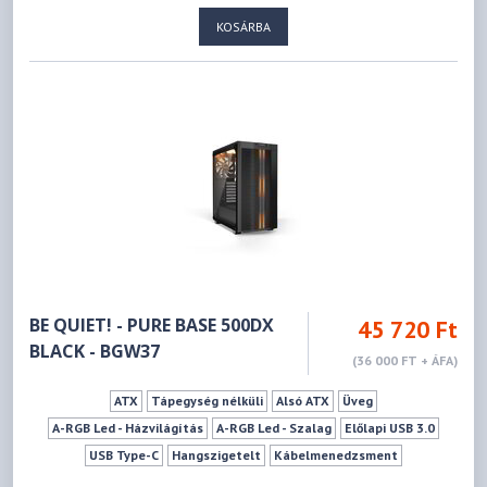
0 db
3 db
6 db
173 mm
349 mm
KOSÁRBA
BE QUIET! - PURE BASE 500DX
45 720 Ft
BLACK - BGW37
(36 000 FT + ÁFA)
ATX
Tápegység nélküli
Alsó ATX
Üveg
A-RGB Led - Házvilágítás
A-RGB Led - Szalag
Előlapi USB 3.0
USB Type-C
Hangszigetelt
Kábelmenedzsment
Vízhűtés kompatibilis
Led szabályzó
Fekete
2 db
5 db
0 db