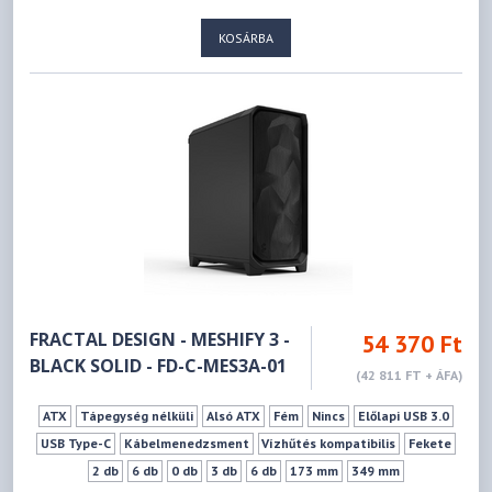
KOSÁRBA
FRACTAL DESIGN - MESHIFY 3 -
54 370 Ft
BLACK SOLID - FD-C-MES3A-01
(42 811 FT + ÁFA)
ATX
Tápegység nélküli
Alsó ATX
Fém
Nincs
Előlapi USB 3.0
USB Type-C
Kábelmenedzsment
Vízhűtés kompatibilis
Fekete
2 db
6 db
0 db
3 db
6 db
173 mm
349 mm