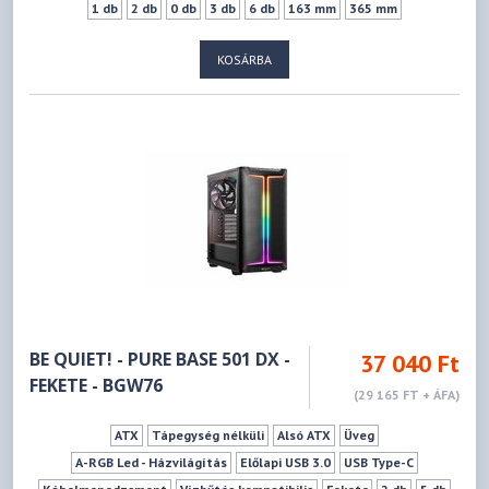
1 db
2 db
0 db
3 db
6 db
163 mm
365 mm
KOSÁRBA
BE QUIET! - PURE BASE 501 DX -
37 040 Ft
FEKETE - BGW76
(29 165 FT + ÁFA)
ATX
Tápegység nélküli
Alsó ATX
Üveg
A-RGB Led - Házvilágítás
Előlapi USB 3.0
USB Type-C