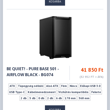
KOSÁRBA
BE QUIET! - PURE BASE 501 -
41 850 Ft
AIRFLOW BLACK - BG074
(32 952 FT + ÁFA)
ATX
Tápegység nélküli
Alsó ATX
Fém
Nincs
Előlapi USB 3.0
USB Type-C
Kábelmenedzsment
Vízhűtés kompatibilis
Fekete
2 db
5 db
0 db
2 db
6 db
178 mm
368 mm
KOSÁRBA