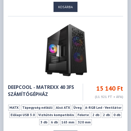
KOSÁRBA
DEEPCOOL - MATREXX 40 3FS
15 140 Ft
SZÁMÍTÓGÉPHÁZ
(11 921 FT + ÁFA)
MATX
Tápegység nélküli
Alsó ATX
Üveg
A-RGB Led - Ventilátor
Előlapi USB 3.0
Vízhűtés kompatibilis
Fekete
2 db
2 db
0 db
3 db
6 db
165 mm
320 mm