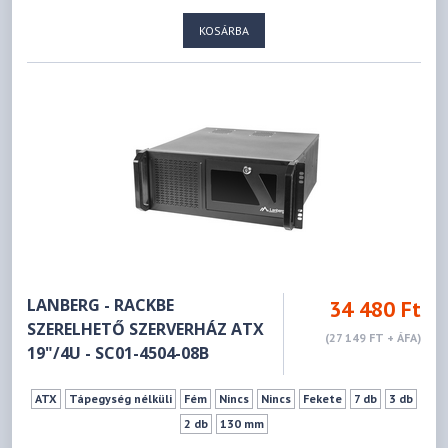
480 mm
KOSÁRBA
LANBERG - RACKBE
34 480 Ft
SZERELHETŐ SZERVERHÁZ ATX
(27 149 FT + ÁFA)
19"/4U - SC01-4504-08B
ATX
Tápegység nélküli
Fém
Nincs
Nincs
Fekete
7 db
3 db
2 db
130 mm