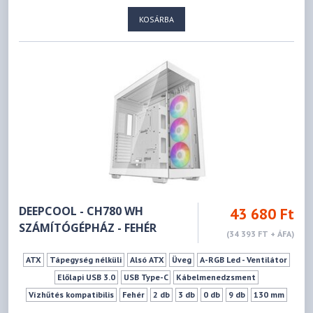
KOSÁRBA
DEEPCOOL - CH780 WH
43 680 Ft
SZÁMÍTÓGÉPHÁZ - FEHÉR
(34 393 FT + ÁFA)
ATX
Tápegység nélküli
Alsó ATX
Üveg
A-RGB Led - Ventilátor
Előlapi USB 3.0
USB Type-C
Kábelmenedzsment
Vízhűtés kompatibilis
Fehér
2 db
3 db
0 db
9 db
130 mm
480 mm