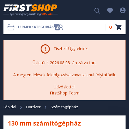
0
TERMÉKKATEGÓRIÁK
Tisztelt Ügyfeleink!
Üzletünk 2026.08.08.-án zárva tart.
A megrendelések feldolgozása zavartalanul folytatódik.
Üdvözlettel,
FirstShop Team
Főoldal
Hardver
Számítógépház
130 mm számítógépház