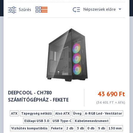
Népszerüek előre
Szűrés
DEEPCOOL - CH780
43 690 Ft
SZÁMÍTÓGÉPHÁZ - FEKETE
(34 401 FT + ÁFA)
ATX
Tápegység nélküli
Alsó ATX
Üveg
A-RGB Led - Ventilátor
Előlapi USB 3.0
USB Type-C
Kábelmenedzsment
Vízhűtés kompatibilis
Fekete
2 db
3 db
0 db
9 db
130 mm