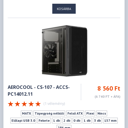
KOSÁRBA
AEROCOOL - CS-107 - ACCS-
8 560 Ft
PC14012.11
(6 740 FT + ÁFA)
(1 vélemény)
MATX
Tápegység nélküli
Felső ATX
Plexi
Nincs
Előlapi USB 3.0
Fekete
1 db
2 db
0 db
1 db
3 db
157 mm
286 mm