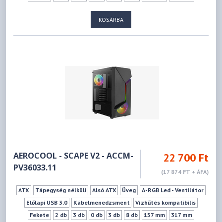
KOSÁRBA
AEROCOOL - SCAPE V2 - ACCM-
22 700 Ft
PV36033.11
(17 874 FT + ÁFA)
ATX
Tápegység nélküli
Alsó ATX
Üveg
A-RGB Led - Ventilátor
Előlapi USB 3.0
Kábelmenedzsment
Vízhűtés kompatibilis
Fekete
2 db
3 db
0 db
3 db
8 db
157 mm
317 mm