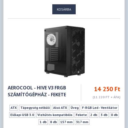
KOSÁRBA
AEROCOOL - HIVE V3 FRGB
14 250 Ft
SZÁMÍTÓGÉPHÁZ - FEKETE
(11 220 FT + ÁFA)
ATX
Tápegység nélküli
Alsó ATX
Üveg
F-RGB Led - Ventilátor
Előlapi USB 3.0
Vízhűtés kompatibilis
Fekete
2 db
3 db
0 db
1 db
8 db
157 mm
317 mm