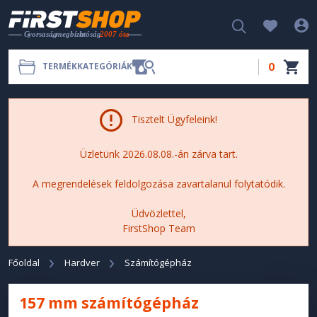
0
TERMÉKKATEGÓRIÁK
Tisztelt Ügyfeleink!
Üzletünk 2026.08.08.-án zárva tart.
A megrendelések feldolgozása zavartalanul folytatódik.
Üdvözlettel,
FirstShop Team
Főoldal
Hardver
Számítógépház
157 mm számítógépház