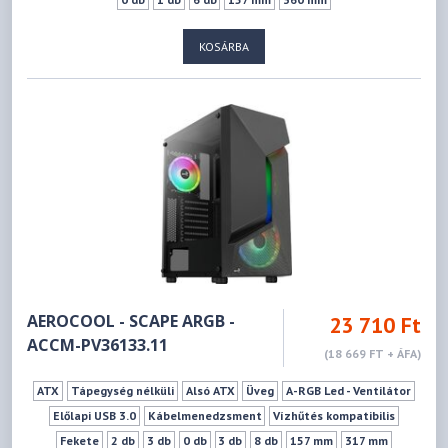
KOSÁRBA
AEROCOOL - SCAPE ARGB -
23 710 Ft
ACCM-PV36133.11
(18 669 FT + ÁFA)
ATX
Tápegység nélküli
Alsó ATX
Üveg
A-RGB Led - Ventilátor
Előlapi USB 3.0
Kábelmenedzsment
Vízhűtés kompatibilis
Fekete
2 db
3 db
0 db
3 db
8 db
157 mm
317 mm