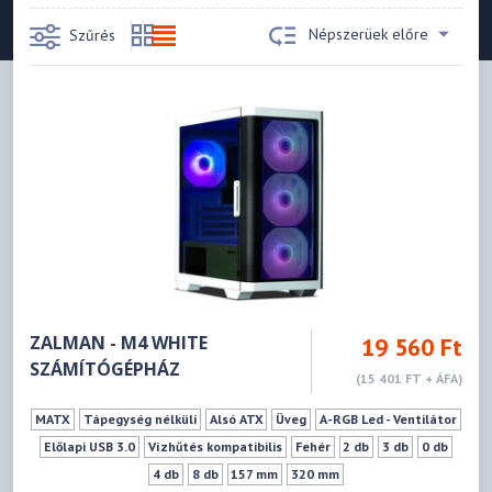
Népszerüek előre
Szűrés
ZALMAN - M4 WHITE
19 560 Ft
SZÁMÍTÓGÉPHÁZ
(15 401 FT + ÁFA)
MATX
Tápegység nélküli
Alsó ATX
Üveg
A-RGB Led - Ventilátor
Előlapi USB 3.0
Vízhűtés kompatibilis
Fehér
2 db
3 db
0 db
4 db
8 db
157 mm
320 mm