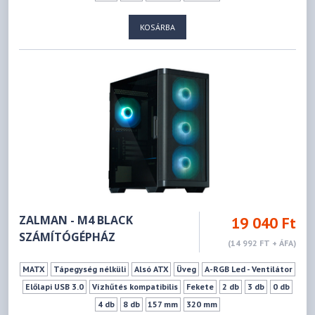
KOSÁRBA
ZALMAN - M4 BLACK
19 040 Ft
SZÁMÍTÓGÉPHÁZ
(14 992 FT + ÁFA)
MATX
Tápegység nélküli
Alsó ATX
Üveg
A-RGB Led - Ventilátor
Előlapi USB 3.0
Vízhűtés kompatibilis
Fekete
2 db
3 db
0 db
4 db
8 db
157 mm
320 mm