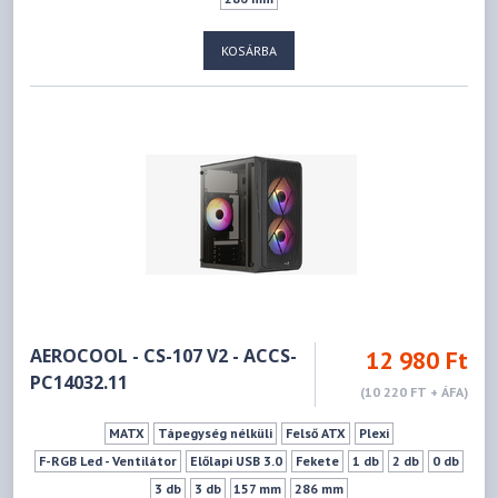
KOSÁRBA
AEROCOOL - CS-107 V2 - ACCS-
12 980 Ft
PC14032.11
(10 220 FT + ÁFA)
MATX
Tápegység nélküli
Felső ATX
Plexi
F-RGB Led - Ventilátor
Előlapi USB 3.0
Fekete
1 db
2 db
0 db
3 db
3 db
157 mm
286 mm