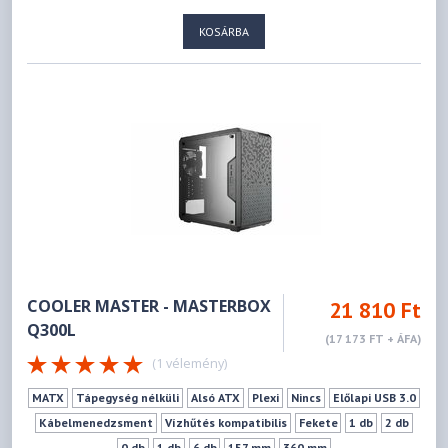
KOSÁRBA
COOLER MASTER - MASTERBOX
21 810 Ft
Q300L
(17 173 FT + ÁFA)
(1 vélemény)
MATX
Tápegység nélküli
Alsó ATX
Plexi
Nincs
Előlapi USB 3.0
Kábelmenedzsment
Vízhűtés kompatibilis
Fekete
1 db
2 db
0 db
1 db
6 db
157 mm
360 mm