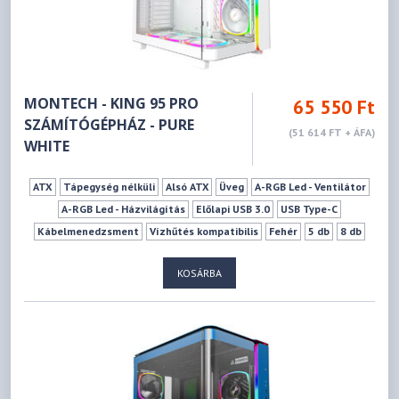
MONTECH - KING 95 PRO
65 550 Ft
SZÁMÍTÓGÉPHÁZ - PURE
(51 614 FT + ÁFA)
WHITE
ATX
Tápegység nélküli
Alsó ATX
Üveg
A-RGB Led - Ventilátor
A-RGB Led - Házvilágítás
Előlapi USB 3.0
USB Type-C
Kábelmenedzsment
Vízhűtés kompatibilis
Fehér
5 db
8 db
0 db
6 db
9 db
175 mm
420 mm
KOSÁRBA