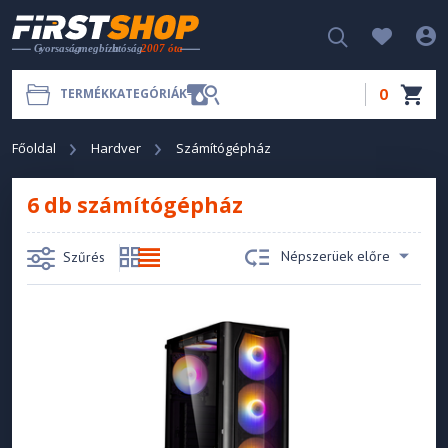
0
TERMÉKKATEGÓRIÁK
Főoldal
Hardver
Számítógépház
6 db számítógépház
Népszerüek előre
Szűrés