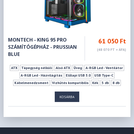
MONTECH - KING 95 PRO
61 050 Ft
SZÁMÍTÓGÉPHÁZ - PRUSSIAN
(48 070 FT + ÁFA)
BLUE
ATX
Tápegység nélküli
Alsó ATX
Üveg
A-RGB Led - Ventilátor
A-RGB Led - Házvilágítás
Előlapi USB 3.0
USB Type-C
Kábelmenedzsment
Vízhűtés kompatibilis
Kék
5 db
8 db
0 db
6 db
9 db
175 mm
420 mm
KOSÁRBA