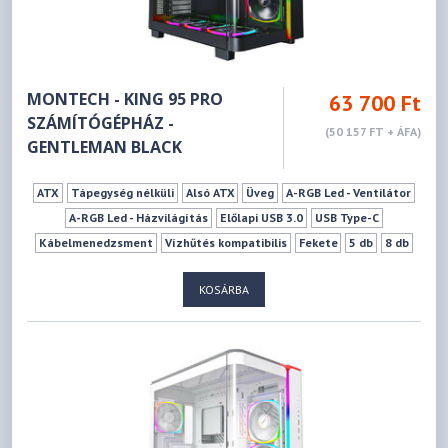
MONTECH - KING 95 PRO
63 700 Ft
SZÁMÍTÓGÉPHÁZ -
(50 157 FT + ÁFA)
GENTLEMAN BLACK
ATX
Tápegység nélküli
Alsó ATX
Üveg
A-RGB Led - Ventilátor
A-RGB Led - Házvilágítás
Előlapi USB 3.0
USB Type-C
Kábelmenedzsment
Vízhűtés kompatibilis
Fekete
5 db
8 db
0 db
6 db
9 db
175 mm
420 mm
KOSÁRBA