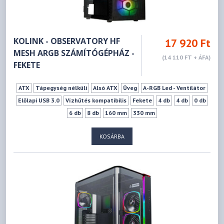
KOLINK - OBSERVATORY HF
17 920 Ft
MESH ARGB SZÁMÍTÓGÉPHÁZ -
(14 110 FT + ÁFA)
FEKETE
ATX
Tápegység nélküli
Alsó ATX
Üveg
A-RGB Led - Ventilátor
Előlapi USB 3.0
Vízhűtés kompatibilis
Fekete
4 db
4 db
0 db
6 db
8 db
160 mm
330 mm
KOSÁRBA