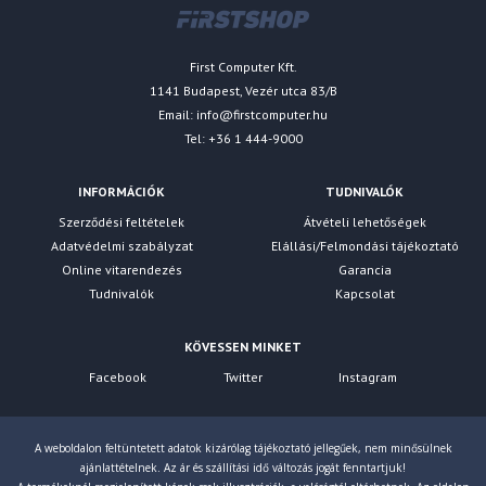
First Computer Kft.
1141 Budapest, Vezér utca 83/B
Email:
info@firstcomputer.hu
Tel: +36 1 444-9000
INFORMÁCIÓK
TUDNIVALÓK
Szerződési feltételek
Átvételi lehetőségek
Adatvédelmi szabályzat
Elállási/Felmondási tájékoztató
Online vitarendezés
Garancia
Tudnivalók
Kapcsolat
KÖVESSEN MINKET
Facebook
Twitter
Instagram
A weboldalon feltüntetett adatok kizárólag tájékoztató jellegűek, nem minősülnek
ajánlattételnek. Az ár és szállítási idő változás jogát fenntartjuk!