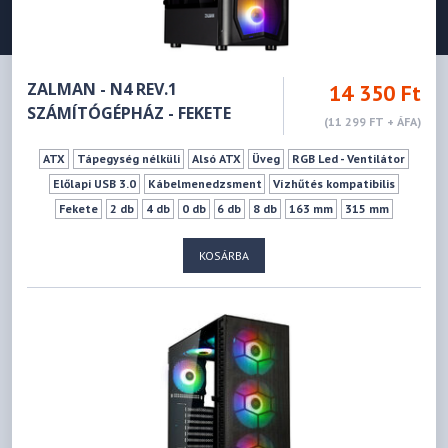
ZALMAN - N4 REV.1
14 350 Ft
SZÁMÍTÓGÉPHÁZ - FEKETE
(11 299 FT + ÁFA)
ATX
Tápegység nélküli
Alsó ATX
Üveg
RGB Led - Ventilátor
Előlapi USB 3.0
Kábelmenedzsment
Vízhűtés kompatibilis
Fekete
2 db
4 db
0 db
6 db
8 db
163 mm
315 mm
KOSÁRBA