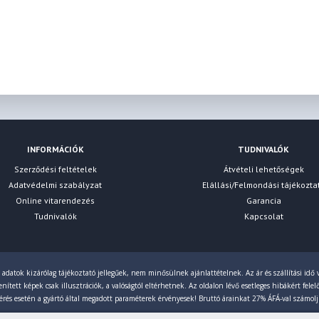
INFORMÁCIÓK
TUDNIVALÓK
Szerződési feltételek
Átvételi lehetőségek
Adatvédelmi szabályzat
Elállási/Felmondási tájékozta
Online vitarendezés
Garancia
Tudnivalók
Kapcsolat
 adatok kizárólag tájékoztató jellegűek, nem minősülnek ajánlattételnek. Az ár és szállítási idő v
ített képek csak illusztrációk, a valóságtól eltérhetnek. Az oldalon lévő esetleges hibákért fele
érés esetén a gyártó által megadott paraméterek érvényesek! Bruttó árainkat 27% ÁFÁ-val számol