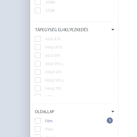
+1
Gembird
200W
+13
Jonsbo
250W
+23
Kolink
+15
LC Power
TÁPEGYSÉG ELHELYEZKEDÉS
2
Lanberg
Alsó ATX
+29
Lian Li
Felső ATX
+1
Logic
Alsó SFX
+4
MS
Alsó SFX-L
+4
MSI
Felső SFX
+1
Modecom
Felső SFX-L
+11
Montech
Felső TFX
+18
NZXT
ATX
+1
Njoy
Külső (Adapter)
+10
Phanteks
OLDALLAP
1
N/A
+1
RAMPAGE
1
Fém
+6
Raijintek
Plexi
+4
Sharkoon