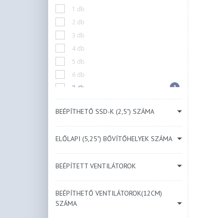
1 db
Kék
2 db
Bézs
3 db
Menta
4 db
5 db
6 db
1
7 db
10 db
BEÉPÍTHETŐ SSD-K (2,5") SZÁMA
N/A
ELŐLAPI (5,25") BŐVÍTŐHELYEK SZÁMA
BEÉPÍTETT VENTILÁTOROK
BEÉPÍTHETŐ VENTILÁTOROK(12CM)
SZÁMA