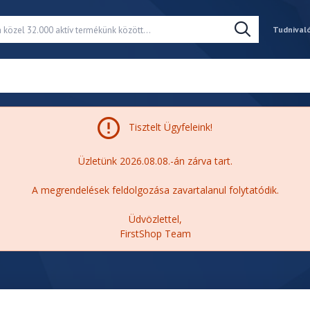
Tudnival
Tisztelt Ügyfeleink!
Üzletünk 2026.08.08.-án zárva tart.
A megrendelések feldolgozása zavartalanul folytatódik.
Üdvözlettel,
FirstShop Team