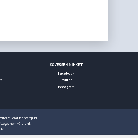
KÖVESSEN MINKET
Facebook
tó
Twitter
Instagram
áltozás jogát fenntartjuk!
lősséget nem vállalunk.
juk!