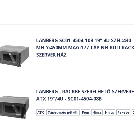
LANBERG SC01-4504-10B 19" 4U SZÉL:430
MÉLY:450MM MAG:177 TÁP NÉLKÜLI RAC
SZERVER HÁZ
LANBERG - RACKBE SZERELHETŐ SZERVER
ATX 19"/4U - SC01-4504-08B
ATX
Tápegység nélküli
Fém
Nincs
Nincs
Fekete