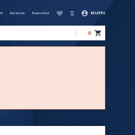
ók
Garancia
Kapcsolat
BELÉPÉS
0