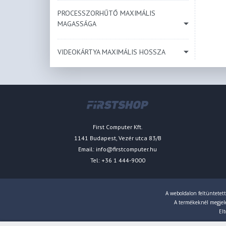
PROCESSZORHŰTŐ MAXIMÁLIS
MAGASSÁGA
VIDEOKÁRTYA MAXIMÁLIS HOSSZA
First Computer Kft.
1141 Budapest, Vezér utca 83/B
Email:
info@firstcomputer.hu
Tel: +36 1 444-9000
A weboldalon feltüntetett
A termékeknél megjelen
Elt