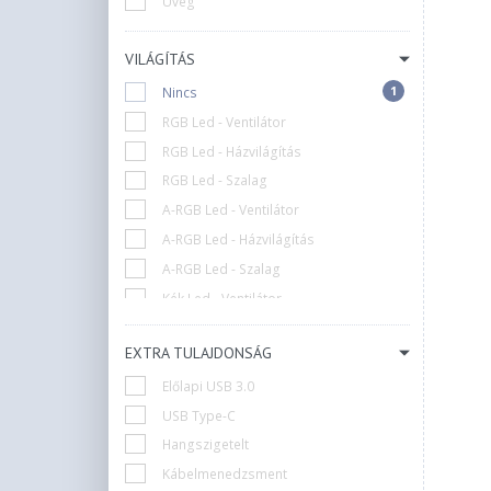
Üveg
+1
Spire
+5
Spirit Of Gamer
VILÁGÍTÁS
+1
Supermicro
1
Nincs
+34
Thermaltake
RGB Led - Ventilátor
+51
Zalman
RGB Led - Házvilágítás
+1
i-Paint
RGB Led - Szalag
+1
nBase
A-RGB Led - Ventilátor
A-RGB Led - Házvilágítás
A-RGB Led - Szalag
Kék Led - Ventilátor
Kék Led - Házvilágítás
EXTRA TULAJDONSÁG
Zöld Led - Ventilátor
Előlapi USB 3.0
Fehér Led - Ventilátor
USB Type-C
F-RGB Led - Ventilátor
Hangszigetelt
D-RGB Led - Ventilátor
Kábelmenedzsment
D-RGB Led - Házvilágítás