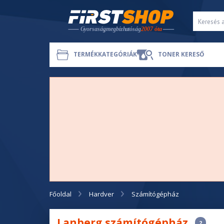
TERMÉKKATEGÓRIÁK
TONER KERESŐ
Főoldal
Hardver
Számítógépház
Lanberg számítógépház
2