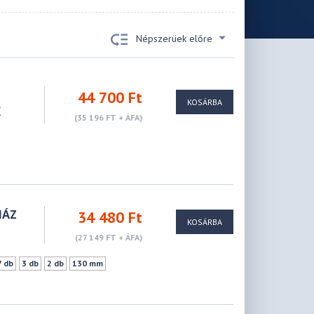
Népszerüek előre
44 700 Ft
KOSÁRBA
K
(35 196 FT + ÁFA)
HÁZ
34 480 Ft
KOSÁRBA
(27 149 FT + ÁFA)
7 db
3 db
2 db
130 mm