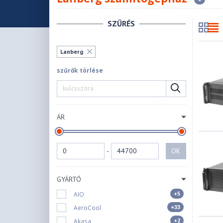
SZŰRÉS
Lanberg
szűrők törlése
ÁR
-
OK
GYÁRTÓ
+5
AIO
+33
AeroCool
+2
Akasa