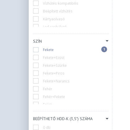
Vízhűtés kompatibilis
Beépített vízhűtés
Kártyaolvasó
Led szabályzó
Ventilátor szabályzó
SZÍN
Zárható
1
Fekete
1
Nincs
Fekete+Ezüst
Fekete+Szürke
Fekete+Piros
Fekete+Narancs
Fehér
Fehér+Fekete
Ezüst
Arany
BEÉPÍTHETŐ HDD-K (3,5") SZÁMA
Piros
0 db
Szürke