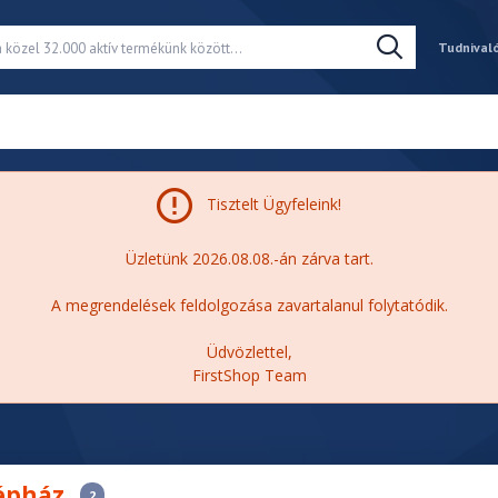
Tudnival
Tisztelt Ügyfeleink!
Üzletünk 2026.08.08.-án zárva tart.
A megrendelések feldolgozása zavartalanul folytatódik.
Üdvözlettel,
FirstShop Team
gépház
2