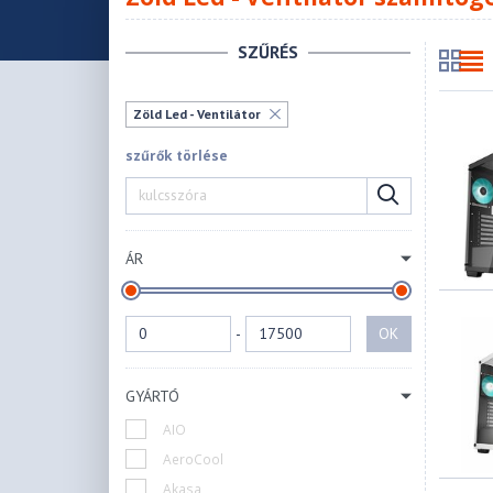
SZŰRÉS
Zöld Led - Ventilátor
szűrők törlése
ÁR
-
OK
GYÁRTÓ
AIO
AeroCool
Akasa