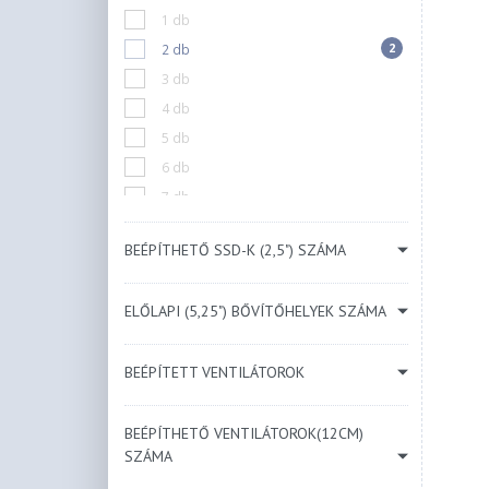
1 db
Kék
2
2 db
Bézs
3 db
Menta
4 db
5 db
6 db
7 db
10 db
BEÉPÍTHETŐ SSD-K (2,5") SZÁMA
N/A
ELŐLAPI (5,25") BŐVÍTŐHELYEK SZÁMA
BEÉPÍTETT VENTILÁTOROK
BEÉPÍTHETŐ VENTILÁTOROK(12CM)
SZÁMA