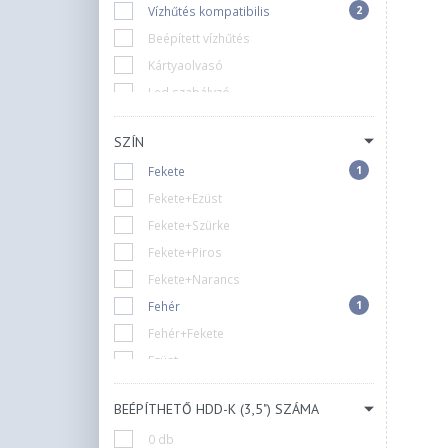
2
Vízhűtés kompatibilis
Beépített vízhűtés
Kártyaolvasó
Led szabályzó
Ventilátor szabályzó
SZÍN
Zárható
1
Fekete
Nincs
Fekete+Ezüst
Fekete+Szürke
Fekete+Piros
Fekete+Narancs
1
Fehér
Fehér+Fekete
Ezüst
Arany
BEÉPÍTHETŐ HDD-K (3,5") SZÁMA
Piros
0 db
Szürke