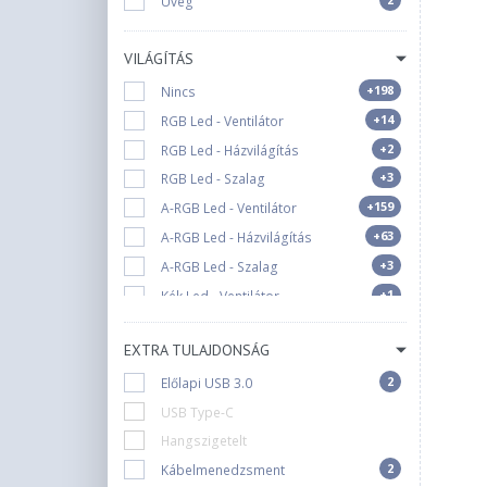
Üveg
Spire
Spirit Of Gamer
VILÁGÍTÁS
Supermicro
+198
Nincs
Thermaltake
+14
RGB Led - Ventilátor
Zalman
+2
RGB Led - Házvilágítás
i-Paint
+3
RGB Led - Szalag
nBase
+159
A-RGB Led - Ventilátor
+63
A-RGB Led - Házvilágítás
+3
A-RGB Led - Szalag
+1
Kék Led - Ventilátor
+1
Kék Led - Házvilágítás
EXTRA TULAJDONSÁG
2
Zöld Led - Ventilátor
2
Előlapi USB 3.0
+2
Fehér Led - Ventilátor
USB Type-C
+3
F-RGB Led - Ventilátor
Hangszigetelt
+1
D-RGB Led - Ventilátor
2
Kábelmenedzsment
+1
D-RGB Led - Házvilágítás