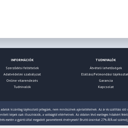
INFORMÁCIÓK
TUDNIVALÓK
Szerződési feltételek
Átvételi lehetőségek
Adatvédelmi szabályzat
Elállási/Felmondási tájékozta
Online vitarendezés
Garancia
Tudnivalók
Kapcsolat
 adatok kizárólag tájékoztató jellegűek, nem minősülnek ajánlattételnek. Az ár és szállítási idő v
ített képek csak illusztrációk, a valóságtól eltérhetnek. Az oldalon lévő esetleges hibákért fele
érés esetén a gyártó által megadott paraméterek érvényesek! Bruttó árainkat 27% ÁFÁ-val számol