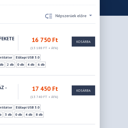
Népszerüek előre
FEKETE
16 750 Ft
KOSÁRBA
(13 188 FT + ÁFA)
ntilátor
Előlapi USB 3.0
 db
2 db
0 db
4 db
6 db
Z -
17 450 Ft
KOSÁRBA
(13 740 FT + ÁFA)
ntilátor
Előlapi USB 3.0
b
3 db
0 db
4 db
8 db