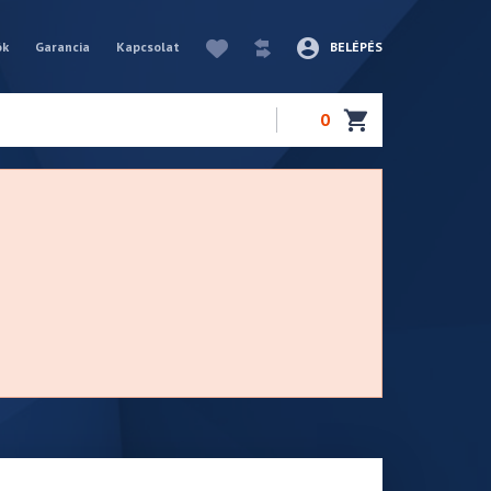
ók
Garancia
Kapcsolat
BELÉPÉS
0