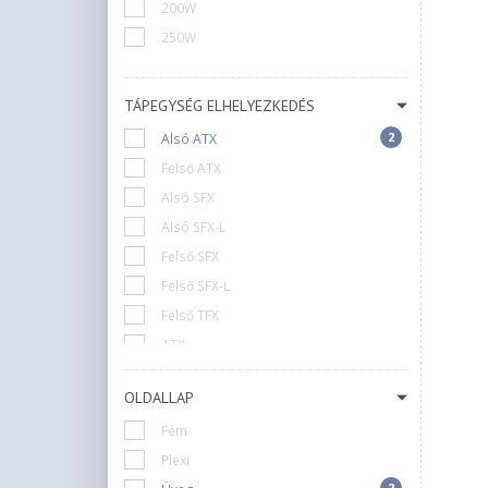
Gembird
200W
Jonsbo
250W
Kolink
LC Power
TÁPEGYSÉG ELHELYEZKEDÉS
Lanberg
2
Alsó ATX
Lian Li
Felső ATX
Logic
Alsó SFX
MS
Alsó SFX-L
MSI
Felső SFX
Modecom
Felső SFX-L
Montech
Felső TFX
NZXT
ATX
Njoy
Külső (Adapter)
Phanteks
OLDALLAP
N/A
RAMPAGE
Fém
Raijintek
Plexi
Sharkoon
2