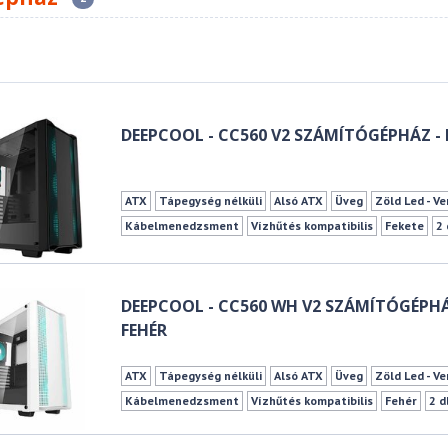
DEEPCOOL - CC560 V2 SZÁMÍTÓGÉPHÁZ - 
ATX
Tápegység nélküli
Alsó ATX
Üveg
Zöld Led - Ve
Kábelmenedzsment
Vízhűtés kompatibilis
Fekete
2
163 mm
370 mm
DEEPCOOL - CC560 WH V2 SZÁMÍTÓGÉPHÁ
FEHÉR
ATX
Tápegység nélküli
Alsó ATX
Üveg
Zöld Led - Ve
Kábelmenedzsment
Vízhűtés kompatibilis
Fehér
2 d
165 mm
370 mm