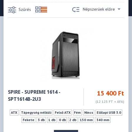
Népszerüek előre
Szűrés
SPIRE - SUPREME 1614 -
15 400 Ft
SPT1614B-2U3
(12 125 FT + ÁFA)
ATX
Tápegység nélküli
Felső ATX
Fém
Nincs
Előlapi USB 3.0
Fekete
3 db
1 db
0 db
2 db
150 mm
340 mm