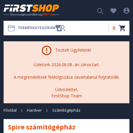
0
TERMÉKKATEGÓRIÁK
Tisztelt Ügyfeleink!
Üzletünk 2026.08.08.-án zárva tart.
A megrendelések feldolgozása zavartalanul folytatódik.
Üdvözlettel,
FirstShop Team
Főoldal
Hardver
Számítógépház
Spire számítógépház