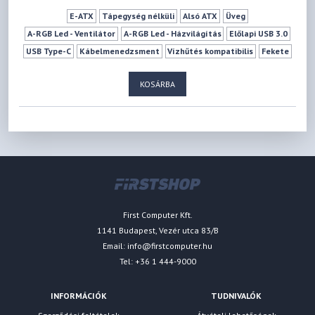
E-ATX
Tápegység nélküli
Alsó ATX
Üveg
A-RGB Led - Ventilátor
A-RGB Led - Házvilágítás
Előlapi USB 3.0
USB Type-C
Kábelmenedzsment
Vízhűtés kompatibilis
Fekete
2 db
4 db
0 db
3 db
10 db
189 mm
512 mm
KOSÁRBA
First Computer Kft.
1141 Budapest, Vezér utca 83/B
Email:
info@firstcomputer.hu
Tel: +36 1 444-9000
INFORMÁCIÓK
TUDNIVALÓK