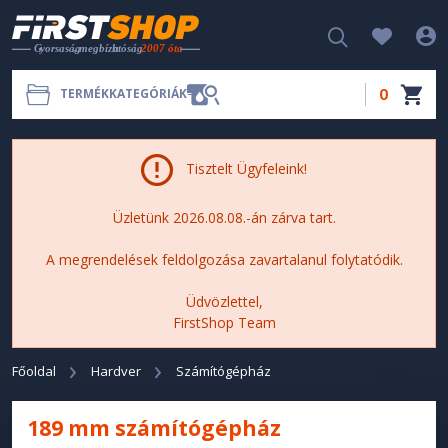
0
TERMÉKKATEGÓRIÁK
Tisztelt Ügyfeleink!
Üzletünk 2026.08.08.-án zárva tart.
A megrendelések feldolgozása zavartalanul folytatódik.
Üdvözlettel,
FirstShop Team
Főoldal
Hardver
Számítógépház
189 mm számítógépház