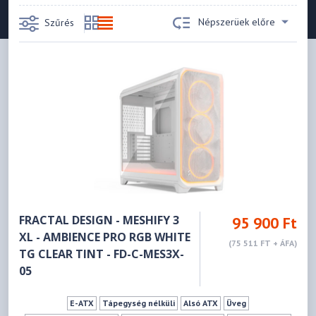
Népszerüek előre
Szűrés
FRACTAL DESIGN - MESHIFY 3
95 900 Ft
XL - AMBIENCE PRO RGB WHITE
(75 511 FT + ÁFA)
TG CLEAR TINT - FD-C-MES3X-
05
E-ATX
Tápegység nélküli
Alsó ATX
Üveg