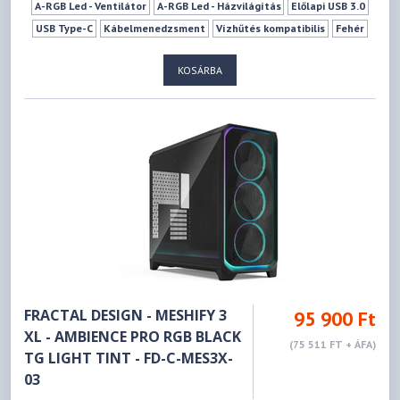
A-RGB Led - Ventilátor
A-RGB Led - Házvilágítás
Előlapi USB 3.0
USB Type-C
Kábelmenedzsment
Vízhűtés kompatibilis
Fehér
2 db
4 db
0 db
3 db
10 db
189 mm
512 mm
KOSÁRBA
FRACTAL DESIGN - MESHIFY 3
95 900 Ft
XL - AMBIENCE PRO RGB BLACK
(75 511 FT + ÁFA)
TG LIGHT TINT - FD-C-MES3X-
03