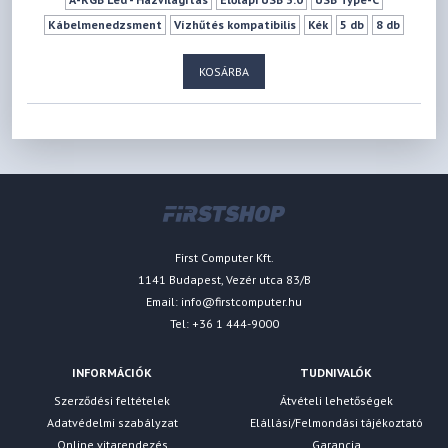
Kábelmenedzsment
Vízhűtés kompatibilis
Kék
5 db
8 db
0 db
0 db
9 db
175 mm
420 mm
KOSÁRBA
First Computer Kft.
1141 Budapest, Vezér utca 83/B
Email:
info@firstcomputer.hu
Tel: +36 1 444-9000
INFORMÁCIÓK
TUDNIVALÓK
Szerződési feltételek
Átvételi lehetőségek
Adatvédelmi szabályzat
Elállási/Felmondási tájékoztató
Online vitarendezés
Garancia