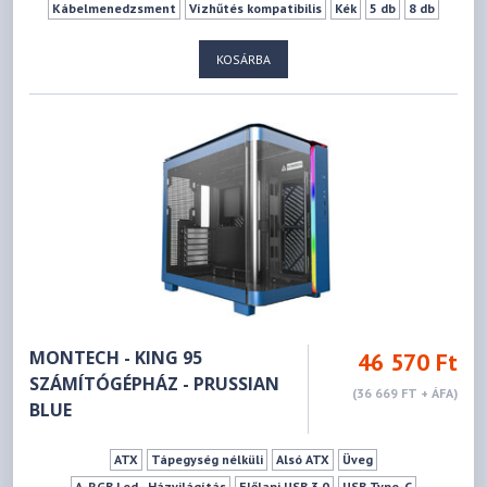
Kábelmenedzsment
Vízhűtés kompatibilis
Kék
5 db
8 db
0 db
6 db
9 db
175 mm
420 mm
KOSÁRBA
MONTECH - KING 95
46 570 Ft
SZÁMÍTÓGÉPHÁZ - PRUSSIAN
(36 669 FT + ÁFA)
BLUE
ATX
Tápegység nélküli
Alsó ATX
Üveg
A-RGB Led - Házvilágítás
Előlapi USB 3.0
USB Type-C