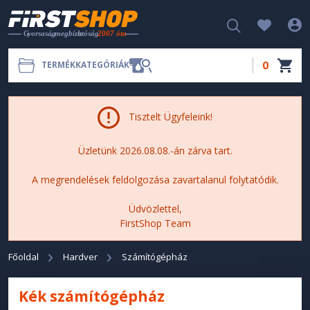
0
TERMÉKKATEGÓRIÁK
Tisztelt Ügyfeleink!
Üzletünk 2026.08.08.-án zárva tart.
A megrendelések feldolgozása zavartalanul folytatódik.
Üdvözlettel,
FirstShop Team
Főoldal
Hardver
Számítógépház
Kék számítógépház