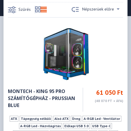
Népszerüek előre
Szűrés
MONTECH - KING 95 PRO
61 050 Ft
SZÁMÍTÓGÉPHÁZ - PRUSSIAN
(48 070 FT + ÁFA)
BLUE
ATX
Tápegység nélküli
Alsó ATX
Üveg
A-RGB Led - Ventilátor
A-RGB Led - Házvilágítás
Előlapi USB 3.0
USB Type-C