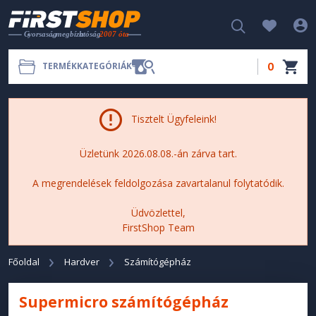
0
TERMÉKKATEGÓRIÁK
Tisztelt Ügyfeleink!
Üzletünk 2026.08.08.-án zárva tart.
A megrendelések feldolgozása zavartalanul folytatódik.
Üdvözlettel,
FirstShop Team
Főoldal
Hardver
Számítógépház
Supermicro számítógépház