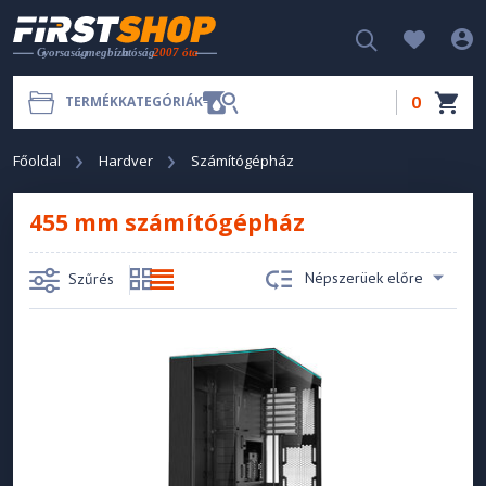
0
TERMÉKKATEGÓRIÁK
Főoldal
Hardver
Számítógépház
455 mm számítógépház
Népszerüek előre
Szűrés