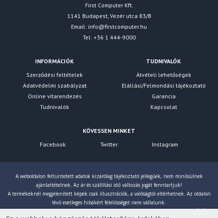
First Computer Kft.
1141 Budapest, Vezér utca 83/B
Email:
info@firstcomputer.hu
Tel: +36 1 444-9000
INFORMÁCIÓK
TUDNIVALÓK
Szerződési feltételek
Átvételi lehetőségek
Adatvédelmi szabályzat
Elállási/Felmondási tájékoztató
Online vitarendezés
Garancia
Tudnivalók
Kapcsolat
KÖVESSEN MINKET
Facebook
Twitter
Instagram
A weboldalon feltüntetett adatok kizárólag tájékoztató jellegűek, nem minősülnek
ajánlattételnek. Az ár és szállítási idő változás jogát fenntartjuk!
A termékeknél megjelenített képek csak illusztrációk, a valóságtól eltérhetnek. Az oldalon
lévő esetleges hibákért felelősséget nem vállalunk.
Eltérés esetén a gyártó által megadott paraméterek érvényesek! Bruttó árainkat 27% ÁFÁ-val