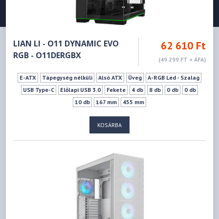
LIAN LI - O11 DYNAMIC EVO
62 610 Ft
RGB - O11DERGBX
(49 299 FT + ÁFA)
E-ATX
Tápegység nélküli
Alsó ATX
Üveg
A-RGB Led - Szalag
USB Type-C
Előlapi USB 3.0
Fekete
4 db
8 db
0 db
0 db
10 db
167 mm
455 mm
KOSÁRBA