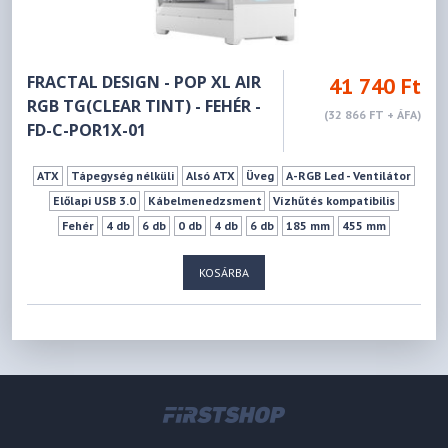
FRACTAL DESIGN - POP XL AIR
41 740 Ft
RGB TG(CLEAR TINT) - FEHÉR -
(32 866 FT + ÁFA)
FD-C-POR1X-01
ATX
Tápegység nélküli
Alsó ATX
Üveg
A-RGB Led - Ventilátor
Előlapi USB 3.0
Kábelmenedzsment
Vízhűtés kompatibilis
Fehér
4 db
6 db
0 db
4 db
6 db
185 mm
455 mm
KOSÁRBA