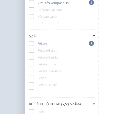
2
Vízhűtés kompatibilis
Beépített vízhűtés
Kártyaolvasó
Led szabályzó
Ventilátor szabályzó
SZÍN
Zárható
2
Fekete
Nincs
Fekete+Ezüst
Fekete+Szürke
Fekete+Piros
Fekete+Narancs
Fehér
Fehér+Fekete
Ezüst
Arany
BEÉPÍTHETŐ HDD-K (3,5") SZÁMA
Piros
0 db
Szürke