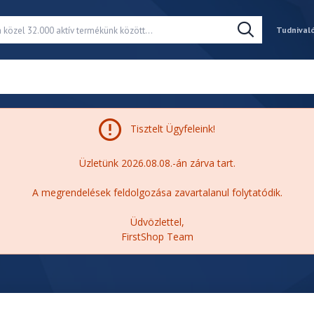
Tudnival
Tisztelt Ügyfeleink!
Üzletünk 2026.08.08.-án zárva tart.
A megrendelések feldolgozása zavartalanul folytatódik.
Üdvözlettel,
FirstShop Team