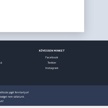
KÖVESSEN MINKET
Facebook
tó
Twitter
Instagram
áltozás jogát fenntartjuk!
lősséget nem vállalunk.
juk!