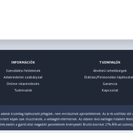
INFORMÁCIÓK
TUDNIVALÓK
Szerződési feltételek
Átvételi lehetőségek
Adatvédelmi szabályzat
Elállási/Felmondási tájékozta
Online vitarendezés
Garancia
Tudnivalók
Kapcsolat
 adatok kizárólag tájékoztató jellegűek, nem minősülnek ajánlattételnek. Az ár és szállítási idő v
ített képek csak illusztrációk, a valóságtól eltérhetnek. Az oldalon lévő esetleges hibákért fele
érés esetén a gyártó által megadott paraméterek érvényesek! Bruttó árainkat 27% ÁFÁ-val számol