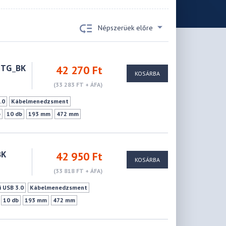
Népszerüek előre
PTG_BK
42 270 Ft
KOSÁRBA
(33 283 FT + ÁFA)
.0
Kábelmenedzsment
b
10 db
193 mm
472 mm
BK
42 950 Ft
KOSÁRBA
(33 818 FT + ÁFA)
i USB 3.0
Kábelmenedzsment
10 db
193 mm
472 mm