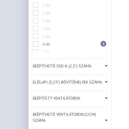
1 db
Kék
2 db
Bézs
3 db
Menta
4 db
5 db
2
6 db
7 db
10 db
BEÉPÍTHETŐ SSD-K (2,5") SZÁMA
N/A
ELŐLAPI (5,25") BŐVÍTŐHELYEK SZÁMA
BEÉPÍTETT VENTILÁTOROK
BEÉPÍTHETŐ VENTILÁTOROK(12CM)
SZÁMA