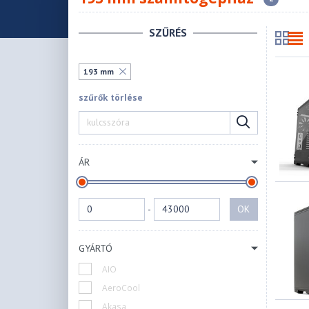
SZŰRÉS
193 mm
szűrők törlése
ÁR
-
OK
GYÁRTÓ
AIO
AeroCool
Akasa