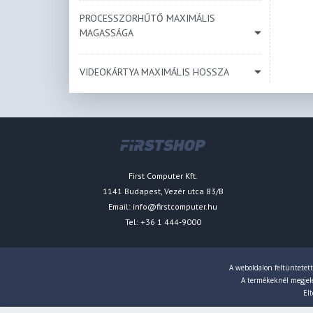
PROCESSZORHŰTŐ MAXIMÁLIS
MAGASSÁGA
VIDEOKÁRTYA MAXIMÁLIS HOSSZA
First Computer Kft.
1141 Budapest, Vezér utca 83/B
Email:
info@firstcomputer.hu
Tel: +36 1 444-9000
A weboldalon feltüntetett
A termékeknél megjelen
Elt