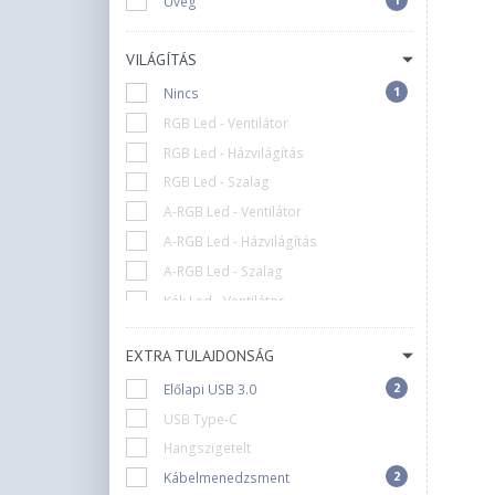
Üveg
Spire
Spirit Of Gamer
VILÁGÍTÁS
Supermicro
1
Nincs
Thermaltake
RGB Led - Ventilátor
Zalman
RGB Led - Házvilágítás
i-Paint
RGB Led - Szalag
nBase
A-RGB Led - Ventilátor
A-RGB Led - Házvilágítás
A-RGB Led - Szalag
Kék Led - Ventilátor
Kék Led - Házvilágítás
EXTRA TULAJDONSÁG
Zöld Led - Ventilátor
2
Előlapi USB 3.0
Fehér Led - Ventilátor
USB Type-C
F-RGB Led - Ventilátor
Hangszigetelt
D-RGB Led - Ventilátor
2
Kábelmenedzsment
D-RGB Led - Házvilágítás