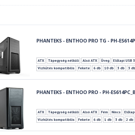
PHANTEKS - ENTHOO PRO TG - PH-ES614
ATX
Tápegység nélküli
Alsó ATX
Üveg
Előlapi USB 3
Vízhűtés kompatibilis
Fekete
6 db
10 db
3 db
3 d
PHANTEKS - ENTHOO PRO - PH-ES614PC_
ATX
Tápegység nélküli
Alsó ATX
Fém
Nincs
Előlap
Vízhűtés kompatibilis
Fekete
6 db
1 db
3 db
2 db