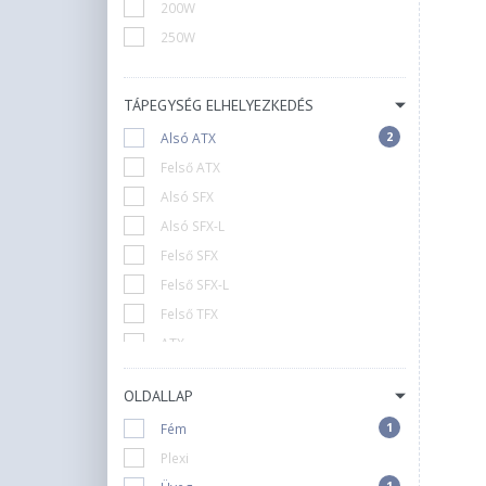
Gembird
200W
Jonsbo
250W
Kolink
LC Power
TÁPEGYSÉG ELHELYEZKEDÉS
Lanberg
2
Alsó ATX
Lian Li
Felső ATX
Logic
Alsó SFX
MS
Alsó SFX-L
MSI
Felső SFX
Modecom
Felső SFX-L
Montech
Felső TFX
NZXT
ATX
Njoy
Külső (Adapter)
2
Phanteks
OLDALLAP
N/A
RAMPAGE
1
Fém
Raijintek
Plexi
Sharkoon
1