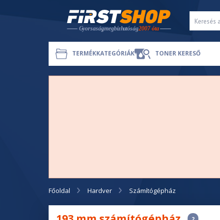
TERMÉKKATEGÓRIÁK
TONER KERESŐ
Főoldal
Hardver
Számítógépház
193 mm számítógépház
2