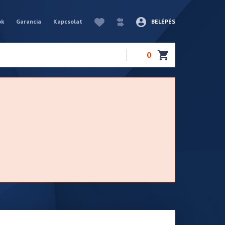
ók
Garancia
Kapcsolat
BELÉPÉS
0