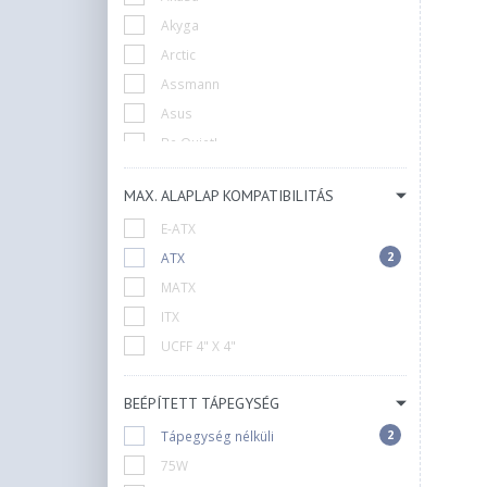
Akyga
Arctic
Assmann
Asus
Be Quiet!
Chieftec
MAX. ALAPLAP KOMPATIBILITÁS
Cooler Master
E-ATX
Corsair
2
ATX
Cougar
MATX
DeepCool
ITX
Endorfy
UCFF 4" X 4"
Everest
FSP
BEÉPÍTETT TÁPEGYSÉG
Formula
2
Fractal Design
Tápegység nélküli
G.Skill
75W