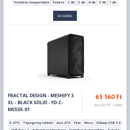
Vízhűtés kompatibilis
Fekete
2 db
5 db
0 db
3 db
7 db
182 mm
512 mm
KOSÁRBA
FRACTAL DESIGN - MESHIFY 3
65 560 Ft
XL - BLACK SOLID - FD-C-
(51 622 FT + ÁFA)
MES3X-01
E-ATX
Tápegység nélküli
Alsó ATX
Fém
Nincs
Előlapi USB 3.0
USB Type-C
Kábelmenedzsment
Vízhűtés kompatibilis
Fekete