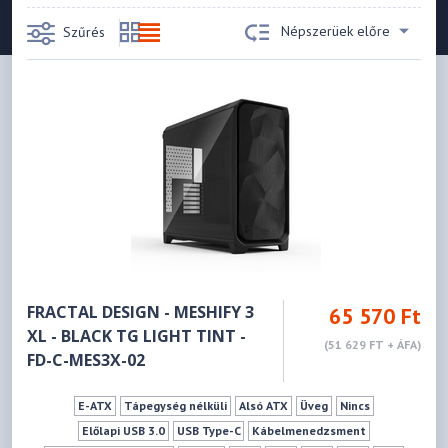
Népszerüek előre
Szűrés
FRACTAL DESIGN - MESHIFY 3
65 570 Ft
XL - BLACK TG LIGHT TINT -
(51 629 FT + ÁFA)
FD-C-MES3X-02
E-ATX
Tápegység nélküli
Alsó ATX
Üveg
Nincs
Előlapi USB 3.0
USB Type-C
Kábelmenedzsment