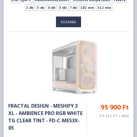
2 db
5 db
0 db
3 db
7 db
182 mm
512 mm
KOSÁRBA
FRACTAL DESIGN - MESHIFY 3
95 900 Ft
XL - AMBIENCE PRO RGB WHITE
(75 511 FT + ÁFA)
TG CLEAR TINT - FD-C-MES3X-
05