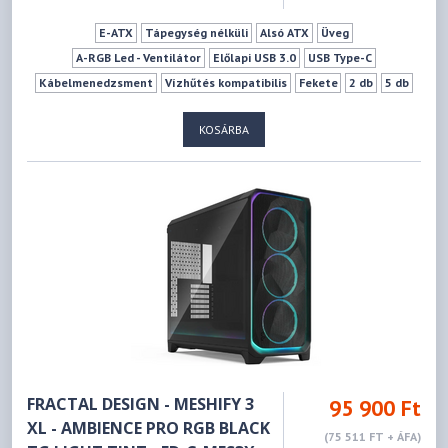
E-ATX
Tápegység nélküli
Alsó ATX
Üveg
A-RGB Led - Ventilátor
Előlapi USB 3.0
USB Type-C
Kábelmenedzsment
Vízhűtés kompatibilis
Fekete
2 db
5 db
0 db
3 db
7 db
182 mm
512 mm
KOSÁRBA
FRACTAL DESIGN - MESHIFY 3
95 900 Ft
XL - AMBIENCE PRO RGB BLACK
(75 511 FT + ÁFA)