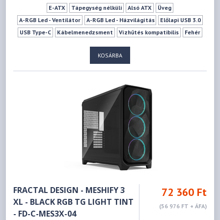
E-ATX
Tápegység nélküli
Alsó ATX
Üveg
A-RGB Led - Ventilátor
A-RGB Led - Házvilágítás
Előlapi USB 3.0
USB Type-C
Kábelmenedzsment
Vízhűtés kompatibilis
Fehér
2 db
4 db
0 db
3 db
10 db
189 mm
512 mm
KOSÁRBA
FRACTAL DESIGN - MESHIFY 3
72 360 Ft
XL - BLACK RGB TG LIGHT TINT
(56 976 FT + ÁFA)
- FD-C-MES3X-04