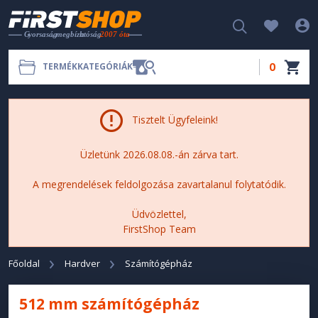
0
TERMÉKKATEGÓRIÁK
Tisztelt Ügyfeleink!
Üzletünk 2026.08.08.-án zárva tart.
A megrendelések feldolgozása zavartalanul folytatódik.
Üdvözlettel,
FirstShop Team
Főoldal
Hardver
Számítógépház
512 mm számítógépház