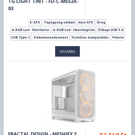
TG LIGHT TINT - FD-C-MES3X-
03
E-ATX
Tápegység nélküli
Alsó ATX
Üveg
A-RGB Led - Ventilátor
A-RGB Led - Házvilágítás
Előlapi USB 3.0
USB Type-C
Kábelmenedzsment
Vízhűtés kompatibilis
Fekete
2 db
4 db
0 db
3 db
10 db
189 mm
512 mm
KOSÁRBA
FRACTAL DESIGN - MESHIFY 3