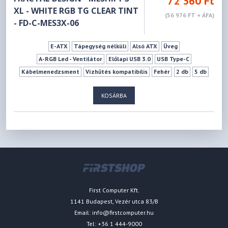
72 360 Ft
XL - WHITE RGB TG CLEAR TINT
(56 976 FT + ÁFA)
- FD-C-MES3X-06
E-ATX
Tápegység nélküli
Alsó ATX
Üveg
A-RGB Led - Ventilátor
Előlapi USB 3.0
USB Type-C
Kábelmenedzsment
Vízhűtés kompatibilis
Fehér
2 db
5 db
0 db
3 db
7 db
182 mm
512 mm
KOSÁRBA
First Computer Kft.
1141 Budapest, Vezér utca 83/B
Email:
info@firstcomputer.hu
Tel: +36 1 444-9000