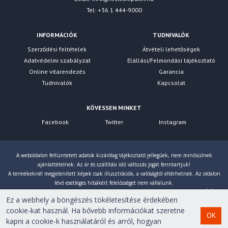
Tel: +36 1 444-9000
INFORMÁCIÓK
TUDNIVALÓK
Szerződési feltételek
Átvételi lehetőségek
Adatvédelmi szabályzat
Elállási/Felmondási tájékoztató
Online vitarendezés
Garancia
Tudnivalók
Kapcsolat
KÖVESSEN MINKET
Facebook
Twitter
Instagram
A weboldalon feltüntetett adatok kizárólag tájékoztató jellegűek, nem minősülnek
ajánlattételnek. Az ár és szállítási idő változás jogát fenntartjuk!
A termékeknél megjelenített képek csak illusztrációk, a valóságtól eltérhetnek. Az oldalon
lévő esetleges hibákért felelősséget nem vállalunk.
Eltérés esetén a gyártó által megadott paraméterek érvényesek! Bruttó árainkat 27% ÁFÁ-val
Ez a webhely a böngészés tökéletesítése érdekében
számoljuk!
cookie-kat használ. Ha bővebb információkat szeretne
OK
kapni a cookie-k használatáról és arról, hogyan
Copyright © 2007-2026 First Computer Kft. Minden jog