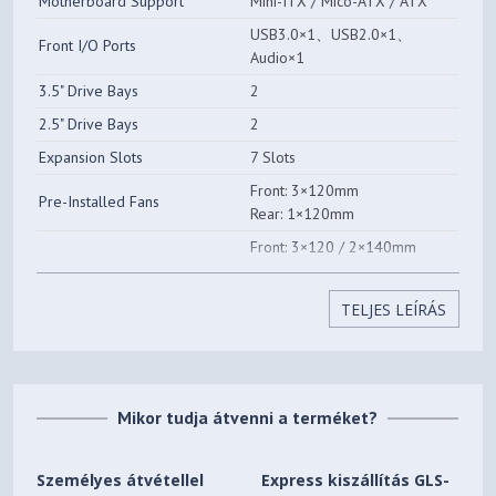
Motherboard Support
Mini-ITX / Mico-ATX / ATX
USB3.0×1、USB2.0×1、
Videokártya maximális
Front I/O Ports
370 mm
Audio×1
hossza
3.5" Drive Bays
2
Súly
8.5 kg
2.5" Drive Bays
2
Expansion Slots
7 Slots
Front: 3×120mm
Pre-Installed Fans
Rear: 1×120mm
Front: 3×120 / 2×140mm
Fan Support
Top: 2×120 / 2×140mm
Rear: 1×120mm
TELJES LEÍRÁS
Front:
120/140/240/280/360mm
Radiator Support
Top: 120/240mm
Rear: 120mm
Mikor tudja átvenni a terméket?
CPU Cooler Height Limit
163mm
GPU Length Limit
370mm
Személyes átvétellel
Express kiszállítás GLS-