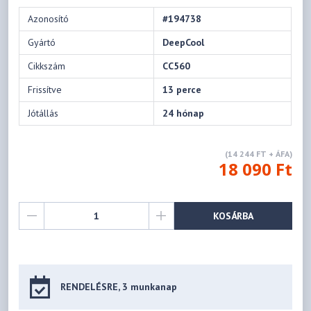
Azonosító
#194738
Gyártó
DeepCool
Cikkszám
CC560
Frissítve
13 perce
Jótállás
24 hónap
(14 244 FT + ÁFA)
18 090 Ft
KOSÁRBA
RENDELÉSRE, 3 munkanap