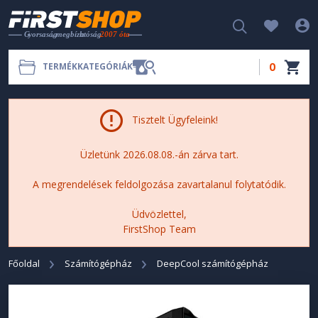
0
TERMÉKKATEGÓRIÁK
Tisztelt Ügyfeleink!
Üzletünk 2026.08.08.-án zárva tart.
A megrendelések feldolgozása zavartalanul folytatódik.
Üdvözlettel,
FirstShop Team
Főoldal
Számítógépház
DeepCool számítógépház