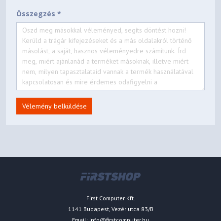
Összegzés *
Vélemény belküldése
First Computer Kft.
1141 Budapest, Vezér utca 83/B
Email:
info@firstcomputer.hu