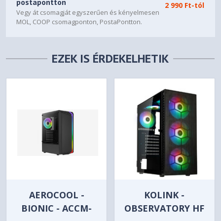
postapontton
2 990 Ft-tól
Vegy át csomagját egyszerűen és kényelmesen
MOL, COOP csomagponton, PostaPontton.
EZEK IS ÉRDEKELHETIK
AEROCOOL -
KOLINK -
BIONIC - ACCM-
OBSERVATORY HF