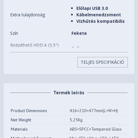
Előlapi USB 3.0
Extra tulajdonság
Kábelmenedzsment
Vízhűtés kompatibilis
Szín
Fekete
Beépíthető HDD-k (3,5")
2 db
száma
TELJES SPECIFIKÁCIÓ
Beépíthető SSD-k (2,5")
2 db
száma
Előlapi (5,25") bővítőhelyek
0 db
száma
Termék leírás
Beépített ventilátorok
4 db
Product Dimensions
416×210×477mm(L×W×H)
Beépíthető
6 db
ventilátorok(12CM) száma
Net Weight
5.25Kg
Materials
ABS+SPCC+Tempered Glass
Processzorhűtő maximális
163 mm
magassága