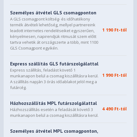
Személyes átvétel GLS csomagponton
A GLS csomagpont költség- és időhatékony
termék átvételi lehetőség, mellyel partnereink
1 190 Ft-tól
leadott internetes rendeléseiket egyszerűen,
kényelmesen, napirendjük ritmusát szem előtt
tartva vehetik át országszerte a több, mint 1100
GLS Csomagpont egyikén.
Express szállítás GLS futárszolgálattal
Express szállítás, feladást követő 1
1 990 Ft-tól
munkanapon belül a csomag kiszállításra kerül.
A szállítás napján 3 órás időablakot jelöl meg a
futárcég.
Házhozszállítás MPL futárszolgálattal
4 490 Ft-tól
Házhozszállítás esetén a feladását követő 3
munkanapon belül a csomag kiszállításra kerül.
Személyes átvétel MPL csomagponton,