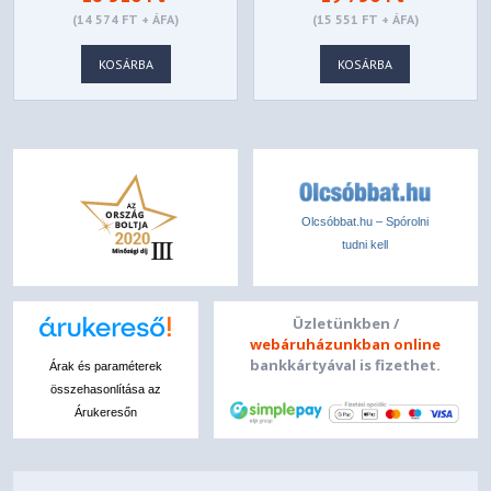
8001RA
(14 574 FT + ÁFA)
(15 551 FT + ÁFA)
KOSÁRBA
KOSÁRBA
Olcsóbbat.hu – Spórolni
tudni kell
Üzletünkben /
webáruházunkban online
bankkártyával is fizethet.
Árak és paraméterek
összehasonlítása az
Árukeresőn