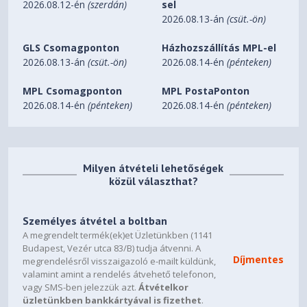
ATX PS2（maximum length:
2026.08.12-én
(szerdán)
sel
Power Supply Type
170mm）
2026.08.13-án
(csüt.-ön)
EAN Code
6933412714880
GLS Csomagponton
Házhozszállítás MPL-el
PN Code
R-CC560-BKGAA4-G-1
2026.08.13-án
(csüt.-ön)
2026.08.14-én
(pénteken)
MPL Csomagponton
MPL PostaPonton
2026.08.14-én
(pénteken)
2026.08.14-én
(pénteken)
Milyen átvételi lehetőségek
közül választhat?
Személyes átvétel a boltban
A megrendelt termék(ek)et Üzletünkben (1141
Budapest, Vezér utca 83/B) tudja átvenni. A
Díjmentes
megrendelésről visszaigazoló e-mailt küldünk,
valamint amint a rendelés átvehető telefonon,
vagy SMS-ben jelezzük azt.
Átvételkor
üzletünkben bankkártyával is fizethet
.