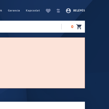
ók
Garancia
Kapcsolat
BELÉPÉS
0