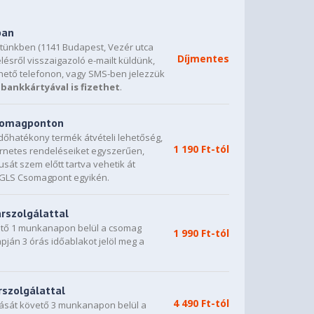
ban
etünkben (1141 Budapest, Vezér utca
Díjmentes
lésről visszaigazoló e-mailt küldünk,
hető telefonon, vagy SMS-ben jelezzük
bankkártyával is fizethet
.
csomagponton
dőhatékony termék átvételi lehetőség,
1 190 Ft-tól
ternetes rendeléseiket egyszerűen,
sát szem előtt tartva vehetik át
0 GLS Csomagpont egyikén.
árszolgálattal
vető 1 munkanapon belül a csomag
1 990 Ft-tól
napján 3 órás időablakot jelöl meg a
rszolgálattal
4 490 Ft-tól
dását követő 3 munkanapon belül a