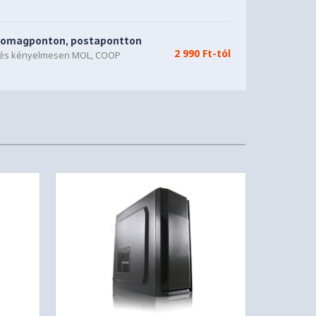
somagponton, postapontton
2 990 Ft-tól
n és kényelmesen MOL, COOP