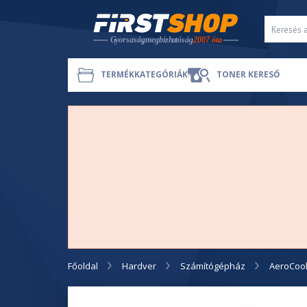
TERMÉKKATEGÓRIÁK
TONER KERESŐ
Főoldal
Hardver
Számítógépház
AeroCoo