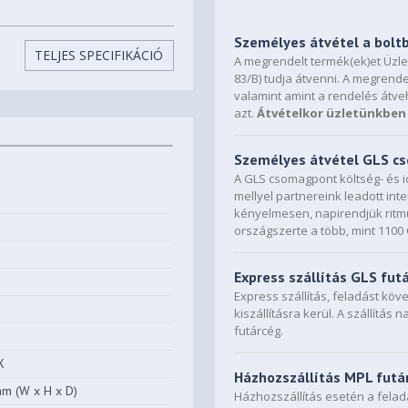
Személyes átvétel a bolt
TELJES SPECIFIKÁCIÓ
A megrendelt termék(ek)et Üzl
83/B) tudja átvenni. A megrende
valamint amint a rendelés átve
azt.
Átvételkor üzletünkben 
Személyes átvétel GLS 
A GLS csomagpont költség- és i
mellyel partnereink leadott in
kényelmesen, napirendjük ritmu
országszerte a több, mint 110
Express szállítás GLS fut
Express szállítás, feladást kö
kiszállításra kerül. A szállítás 
futárcég.
X
Házhozszállítás MPL futá
mm (W x H x D)
Házhozszállítás esetén a fela