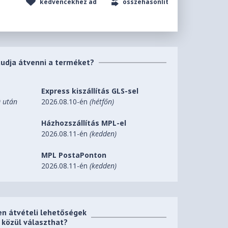
kedvencekhez ad
összehasonlít
tudja átvenni a terméket?
Express kiszállítás GLS-sel
0 után
2026.08.10-én
(hétfőn)
Házhozszállítás MPL-el
2026.08.11-én
(kedden)
MPL PostaPonton
2026.08.11-én
(kedden)
en átvételi lehetőségek
közül választhat?