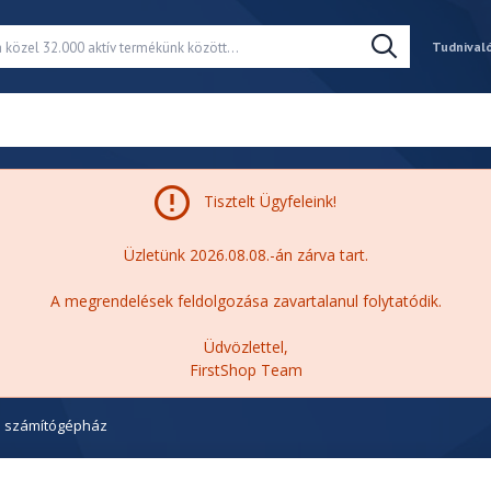
Tudnival
Tisztelt Ügyfeleink!
Üzletünk 2026.08.08.-án zárva tart.
A megrendelések feldolgozása zavartalanul folytatódik.
Üdvözlettel,
FirstShop Team
l számítógépház