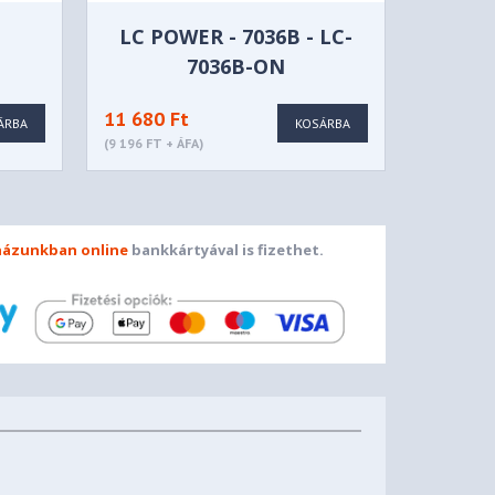
LC POWER - 7036B - LC-
7036B-ON
11 680 Ft
ÁRBA
KOSÁRBA
(9 196 FT + ÁFA)
ázunkban online
bankkártyával is fizethet.