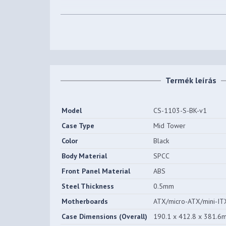
Beépíthető HDD-k (3,5")
3 db
száma
Beépíthető SSD-k (2,5")
4 db
száma
Előlapi (5,25") bővítőhelyek
1 db
Termék leírás
száma
Beépített ventilátorok
1 db
Model
CS-1103-S-BK-v1
Beépíthető
Case Type
Mid Tower
3 db
ventilátorok(12CM) száma
Color
Black
Processzorhűtő maximális
Body Material
SPCC
151 mm
magassága
Front Panel Material
ABS
Videokártya maximális
Steel Thickness
0.5mm
335 mm
hossza
Motherboards
ATX/micro-ATX/mini-IT
Súly
8 kg
Case Dimensions (Overall)
190.1 x 412.8 x 381.6