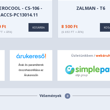
EROCOOL - CS-106 -
ZALMAN - T6
ACCS-PC13014.11
0 Ft
8 500 Ft
KOSÁRBA
KOS
FT + ÁFA)
(6 692 FT + ÁFA)
Üzletünkben /
webáruh
Árak és paraméterek
összehasonlítása az
Árukeresőn
Vélemények
0