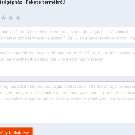
ítógépház - Fekete
termékről!
mény belküldése