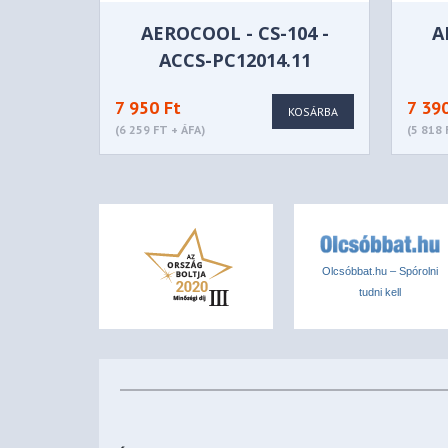
EAN Code
4718009158191
AEROCOOL - CS-104 -
A
ACCS-PC12014.11
7 950 Ft
7 39
KOSÁRBA
(6 259 FT + ÁFA)
(5 818 
Olcsóbbat.hu – Spórolni
tudni kell