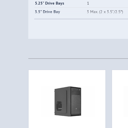
5.25” Drive Bays
1
3.5” Drive Bay
3 Max. (2 x 3.5”/2.5″)
2.5” Drive Bay
4 Max. (2 x 3.5”/2.5″)
Expansion Slots
6
GPU Clearance
Supports GPU up to 3
CPU Cooler Clearance
Supports CPU coolers 
I/O Ports
USB3.0 x 1 | USB2.0 x 2
Front: 120mm x 2 (Opti
Air Cooling
Rear: 80mm x 1 or 92m
Side: 120mm x 1 (Optio
Liquid Cooling
Front: 240mm Radiator (
Net Weight/Gross Weight
2.7kg/3.39kg
Internal Cable
19mm
Management Depth
Power Supply
Standard ATX PSU (Opti