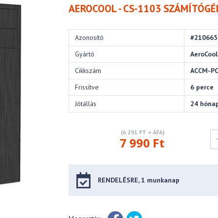
AEROCOOL - CS-1103 SZÁMÍTÓGÉ
Azonosító
#210665
Gyártó
AeroCool
Cikkszám
ACCM-PC
Frissítve
6 perce
Jótállás
24 hóna
(6 291 FT + ÁFA)
7 990 Ft
RENDELÉSRE, 1 munkanap