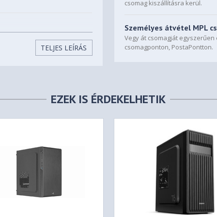
csomag kiszállításra kerül.
Személyes átvétel MPL c
Vegy át csomagját egyszerűe
csomagponton, PostaPontton.
TELJES LEÍRÁS
35mm
up to 151mm
EZEK IS ÉRDEKELHETIK
 | HD Audio & Mic.
onal)
m x 1 (Includes 80mm Fan x 1)
nal)
Optional)
onal)