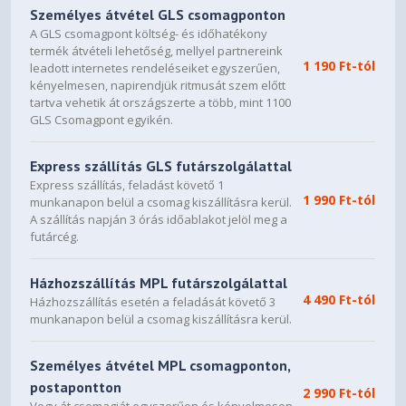
Személyes átvétel GLS csomagponton
Side panel opening system:
A GLS csomagpont költség- és időhatékony
- Hinge
termék átvételi lehetőség, mellyel partnereink
- Hand screw
1 190 Ft-tól
leadott internetes rendeléseiket egyszerűen,
Dimensions
Chas (L*W*H): 34 x 20.4 x 43
kényelmesen, napirendjük ritmusát szem előtt
cm
tartva vehetik át országszerte a több, mint 1100
Full case (L*W*H): 39 x 20.4 x
GLS Csomagpont egyikén.
44.5 cm
Weight
4.7 kg
Express szállítás GLS futárszolgálattal
Express szállítás, feladást követő 1
Use
Gaming
1 990 Ft-tól
munkanapon belül a csomag kiszállításra kerül.
COOLING SYSTEM
A szállítás napján 3 órás időablakot jelöl meg a
futárcég.
Number of fans
4 fans included
Maximum number of fans: 8
Házhozszállítás MPL futárszolgálattal
Additional fan locations
4 additional slots
4 490 Ft-tól
Házhozszállítás esetén a feladását követő 3
munkanapon belül a csomag kiszállításra kerül.
Fan (s) in front
3 x 120 mm ARGB pre-
installed
Watercooling compatible: 120
Személyes átvétel MPL csomagponton,
/ 140 / 240 / 280 mm
postapontton
2 990 Ft-tól
Fan (s) in the back
1 x 120 mm ARGB pre-
Vegy át csomagját egyszerűen és kényelmesen