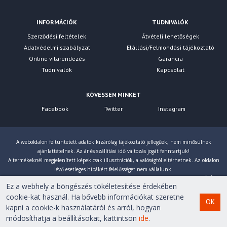
INFORMÁCIÓK
TUDNIVALÓK
Szerződési feltételek
Átvételi lehetőségek
Adatvédelmi szabályzat
Elállási/Felmondási tájékoztató
Online vitarendezés
Garancia
Tudnivalók
Kapcsolat
KÖVESSEN MINKET
Facebook
Twitter
Instagram
A weboldalon feltüntetett adatok kizárólag tájékoztató jellegűek, nem minősülnek
ajánlattételnek. Az ár és szállítási idő változás jogát fenntartjuk!
A termékeknél megjelenített képek csak illusztrációk, a valóságtól eltérhetnek. Az oldalon
lévő esetleges hibákért felelősséget nem vállalunk.
Eltérés esetén a gyártó által megadott paraméterek érvényesek! Bruttó árainkat 27% ÁFÁ-val
Ez a webhely a böngészés tökéletesítése érdekében
számoljuk!
cookie-kat használ. Ha bővebb információkat szeretne
OK
kapni a cookie-k használatáról és arról, hogyan
Copyright © 2007-2026 First Computer Kft. Minden jog
módosíthatja a beállításokat, kattintson
ide
.
fenntartva!