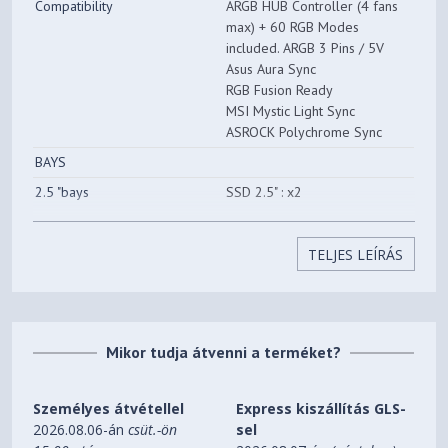
Compatibility
ARGB HUB Controller (4 fans
max) + 60 RGB Modes
Videokártya maximális
320 mm
included. ARGB 3 Pins / 5V
hossza
Asus Aura Sync
RGB Fusion Ready
Súly
6 kg
MSI Mystic Light Sync
ASROCK Polychrome Sync
BAYS
2.5 "bays
SSD 2.5" : x2
Or SSD 2.5" : x3 (if x1 HDD
3.5")
TELJES LEÍRÁS
Modular bays
Removable 3.5" rack
3.5 "bays
HDD 3.5" : x2
Or HDD 3.5" : x1 (if x3 SSD
2.5")
Mikor tudja átvenni a terméket?
5.25 "bays
Not ODD compatible, CD/DVD
burner
Személyes átvétellel
Express kiszállítás GLS-
CONNECTORS
2026.08.06-án
csüt.-ön
sel
USB 2.0
x2