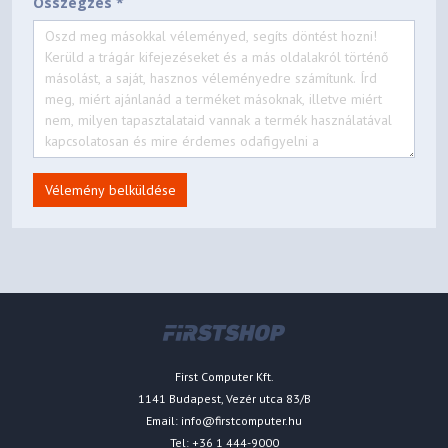
Összegzés *
Vélemény belküldése
First Computer Kft.
1141 Budapest, Vezér utca 83/B
Email:
info@firstcomputer.hu
Tel: +36 1 444-9000