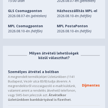
15:00 után
2026.08.07-én
(pénteken)
USB 3.0
x1
GLS Csomagponton
Házhozszállítás MPL-el
Direct link to the motherboard
2026.08.07-én
(pénteken)
2026.08.10-én
(hétfőn)
HD Audio (Headphone / Mic)
x1
MPL Csomagponton
MPL PostaPonton
LED color selector
RGB
2026.08.10-én
(hétfőn)
2026.08.10-én
(hétfőn)
DESIGN
Max height CPU
160 mm
Max size Graphic card
320 mm
Milyen átvételi lehetőségek
Side wall
Made of tempered glass with
közül választhat?
hinge attachment and magnetic
closure.
Személyes átvétel a boltban
Interior color
Black
A megrendelt termék(ek)et Üzletünkben (1141
Exterior color
Black
Budapest, Vezér utca 83/B) tudja átvenni. A
Díjmentes
megrendelésről visszaigazoló e-mailt küldünk,
Case type
SPCC / ABS / Tempered glass
valamint amint a rendelés átvehető telefonon,
Front
ABS and Glass with integrated
vagy SMS-ben jelezzük azt.
Átvételkor
üzletünkben bankkártyával is fizethet
.
RGB LEDs
Assembling
Management cable: 20mm