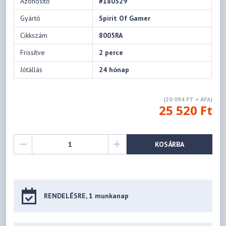
Azonosító
#180329
Gyártó
Spirit Of Gamer
Cikkszám
8005RA
Frissítve
2 perce
Jótállás
24 hónap
(20 094 FT + ÁFA)
25 520 Ft
KOSÁRBA
RENDELÉSRE, 1 munkanap