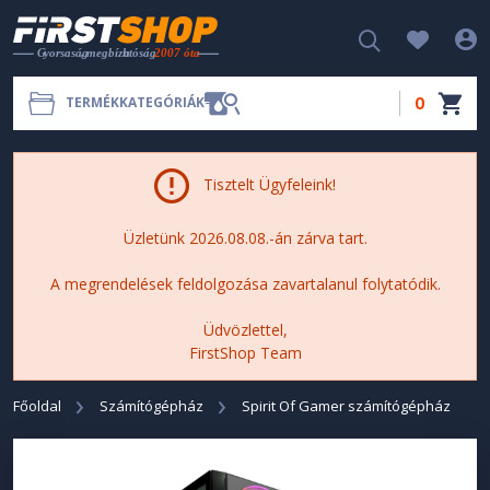
0
TERMÉKKATEGÓRIÁK
Tisztelt Ügyfeleink!
Üzletünk 2026.08.08.-án zárva tart.
A megrendelések feldolgozása zavartalanul folytatódik.
Üdvözlettel,
FirstShop Team
Főoldal
Számítógépház
Spirit Of Gamer számítógépház