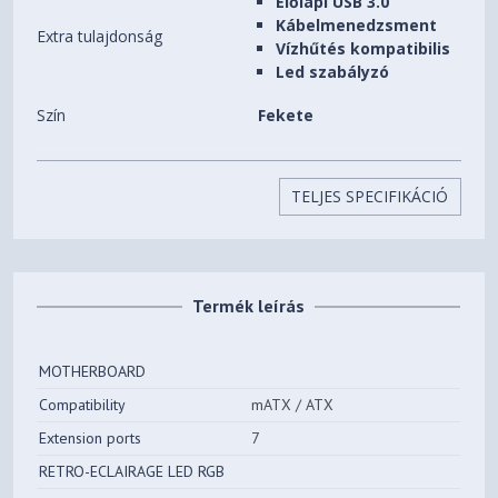
Előlapi USB 3.0
Kábelmenedzsment
Extra tulajdonság
Vízhűtés kompatibilis
Led szabályzó
Szín
Fekete
Beépíthető HDD-k (3,5")
2 db
száma
TELJES SPECIFIKÁCIÓ
Beépíthető SSD-k (2,5")
2 db
száma
Előlapi (5,25") bővítőhelyek
0 db
Termék leírás
száma
Beépített ventilátorok
4 db
MOTHERBOARD
Beépíthető
Compatibility
mATX / ATX
8 db
ventilátorok(12CM) száma
Extension ports
7
Processzorhűtő maximális
RETRO-ECLAIRAGE LED RGB
160 mm
magassága