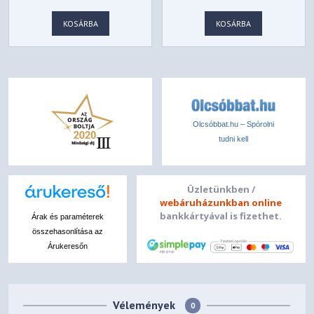
KOSÁRBA
KOSÁRBA
Olcsóbbat.hu – Spórolni
tudni kell
Üzletünkben /
webáruházunkban online
bankkártyával is fizethet.
Árak és paraméterek
összehasonlítása az
Árukeresőn
Vélemények
0