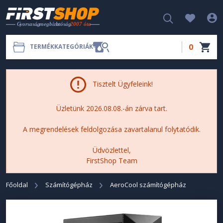
0
TERMÉKKATEGÓRIÁK
Tisztelt Ügyfeleink!
Üzletünk 2026.08.08.-án zárva tart.
A megrendelések feldolgozása zavartalanul folytatódik.
Üdvözlettel,
FirstShop Team
Főoldal
Számítógépház
AeroCool számítógépház