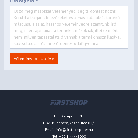
Összegzés *
Vélemény belküldése
First Computer Kft.
1141 Budapest, Vezér utca 83/B
Email:
info@firstcomputer.hu
Tel: +36 1 444-9000