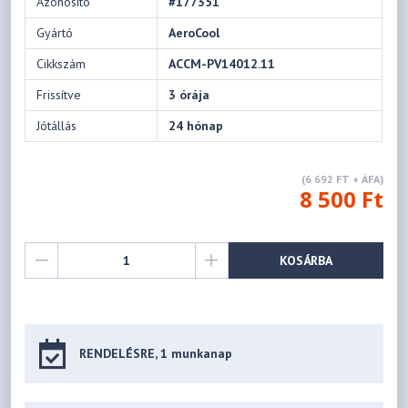
Azonosító
#177351
Gyártó
AeroCool
Cikkszám
ACCM-PV14012.11
Frissítve
3 órája
Jótállás
24 hónap
(6 692 FT + ÁFA)
8 500 Ft
KOSÁRBA
RENDELÉSRE, 1 munkanap