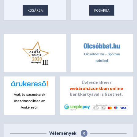
KOSÁRBA
KOSÁRBA
Olcsóbbat.hu – Spórolni
tudni kell
Üzletünkben /
webáruházunkban online
bankkártyával is fizethet.
Árak és paraméterek
összehasonlítása az
Árukeresőn
Vélemények
0