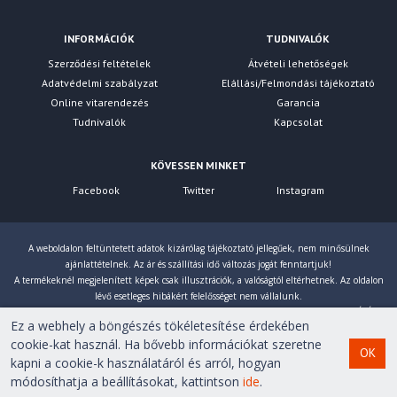
INFORMÁCIÓK
TUDNIVALÓK
Szerződési feltételek
Átvételi lehetőségek
Adatvédelmi szabályzat
Elállási/Felmondási tájékoztató
Online vitarendezés
Garancia
Tudnivalók
Kapcsolat
KÖVESSEN MINKET
Facebook
Twitter
Instagram
A weboldalon feltüntetett adatok kizárólag tájékoztató jellegűek, nem minősülnek
ajánlattételnek. Az ár és szállítási idő változás jogát fenntartjuk!
A termékeknél megjelenített képek csak illusztrációk, a valóságtól eltérhetnek. Az oldalon
lévő esetleges hibákért felelősséget nem vállalunk.
Eltérés esetén a gyártó által megadott paraméterek érvényesek! Bruttó árainkat 27% ÁFÁ-val
Ez a webhely a böngészés tökéletesítése érdekében
számoljuk!
cookie-kat használ. Ha bővebb információkat szeretne
OK
kapni a cookie-k használatáról és arról, hogyan
Copyright © 2007-2026 First Computer Kft. Minden jog
módosíthatja a beállításokat, kattintson
ide
.
fenntartva!