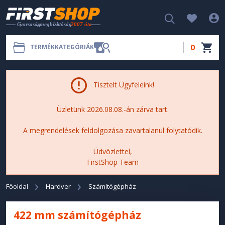
0
TERMÉKKATEGÓRIÁK
Tisztelt Ügyfeleink!
Üzletünk 2026.08.08.-án zárva tart.
A megrendelések feldolgozása zavartalanul folytatódik.
Üdvözlettel,
FirstShop Team
Főoldal
Hardver
Számítógépház
422 mm számítógépház