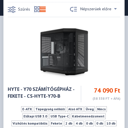
Népszerüek előre
Szűrés
HYTE - Y70 SZÁMÍTÓGÉPHÁZ -
74 090 Ft
FEKETE - CS-HYTE-Y70-B
(58 338 FT + ÁFA)
E-ATX
Tápegység nélküli
Alsó ATX
Üveg
Nincs
Előlapi USB 3.0
USB Type-C
Kábelmenedzsment
Vízhűtés kompatibilis
Fekete
2 db
4 db
0 db
0 db
10 db