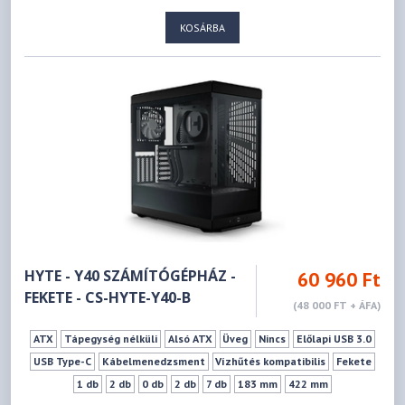
180 mm
422 mm
KOSÁRBA
HYTE - Y40 SZÁMÍTÓGÉPHÁZ -
60 960 Ft
FEKETE - CS-HYTE-Y40-B
(48 000 FT + ÁFA)
ATX
Tápegység nélküli
Alsó ATX
Üveg
Nincs
Előlapi USB 3.0
USB Type-C
Kábelmenedzsment
Vízhűtés kompatibilis
Fekete
1 db
2 db
0 db
2 db
7 db
183 mm
422 mm