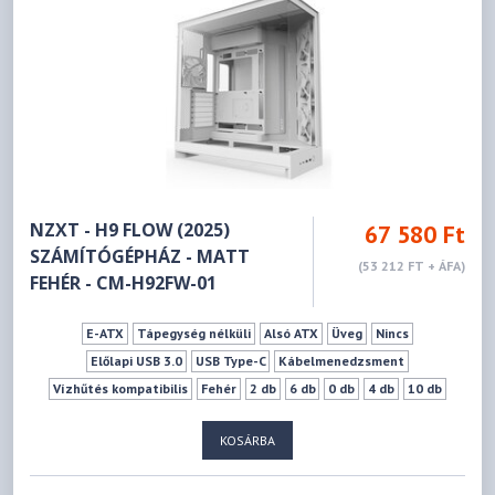
NZXT - H9 FLOW (2025)
67 580 Ft
SZÁMÍTÓGÉPHÁZ - MATT
(53 212 FT + ÁFA)
FEHÉR - CM-H92FW-01
E-ATX
Tápegység nélküli
Alsó ATX
Üveg
Nincs
Előlapi USB 3.0
USB Type-C
Kábelmenedzsment
Vízhűtés kompatibilis
Fehér
2 db
6 db
0 db
4 db
10 db
165 mm
459 mm
KOSÁRBA