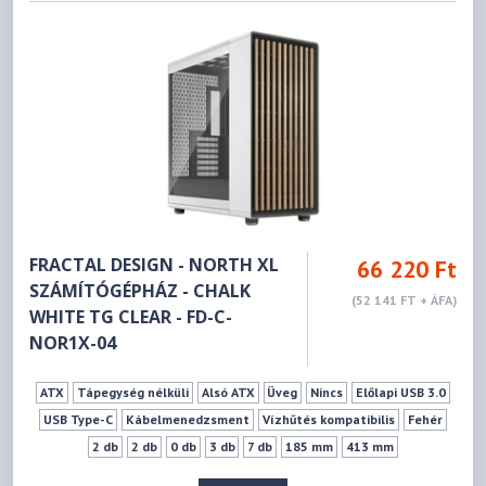
FRACTAL DESIGN - NORTH XL
66 220 Ft
SZÁMÍTÓGÉPHÁZ - CHALK
(52 141 FT + ÁFA)
WHITE TG CLEAR - FD-C-
NOR1X-04
ATX
Tápegység nélküli
Alsó ATX
Üveg
Nincs
Előlapi USB 3.0
USB Type-C
Kábelmenedzsment
Vízhűtés kompatibilis
Fehér
2 db
2 db
0 db
3 db
7 db
185 mm
413 mm