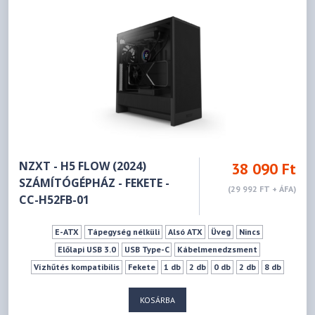
NZXT - H5 FLOW (2024)
38 090 Ft
SZÁMÍTÓGÉPHÁZ - FEKETE -
(29 992 FT + ÁFA)
CC-H52FB-01
E-ATX
Tápegység nélküli
Alsó ATX
Üveg
Nincs
Előlapi USB 3.0
USB Type-C
Kábelmenedzsment
Vízhűtés kompatibilis
Fekete
1 db
2 db
0 db
2 db
8 db
170 mm
410 mm
KOSÁRBA