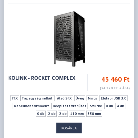
KOLINK - ROCKET COMPLEX
43 460 Ft
(34 220 FT + ÁFA)
ITX
Tápegység nélküli
Alsó SFX
Üveg
Nincs
Előlapi USB 3.0
Kábelmenedzsment
Beépített vízhűtés
Szürke
0 db
4 db
0 db
2 db
2 db
110 mm
330 mm
KOSÁRBA