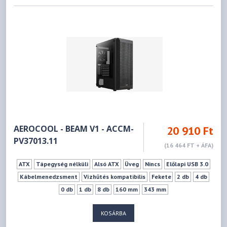
AEROCOOL - BEAM V1 - ACCM-
20 910 Ft
PV37013.11
(16 464 FT + ÁFA)
ATX
Tápegység nélküli
Alsó ATX
Üveg
Nincs
Előlapi USB 3.0
Kábelmenedzsment
Vízhűtés kompatibilis
Fekete
2 db
4 db
0 db
1 db
8 db
160 mm
343 mm
KOSÁRBA