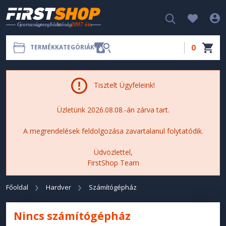
0
TERMÉKKATEGÓRIÁK
Tisztelt Ügyfeleink!
Üzletünk 2026.08.08.-án zárva tart.
A megrendelések feldolgozása zavartalanul folytatódik.
Üdvözlettel,
FirstShop Team
Főoldal
Hardver
Számítógépház
Nincs számítógépház