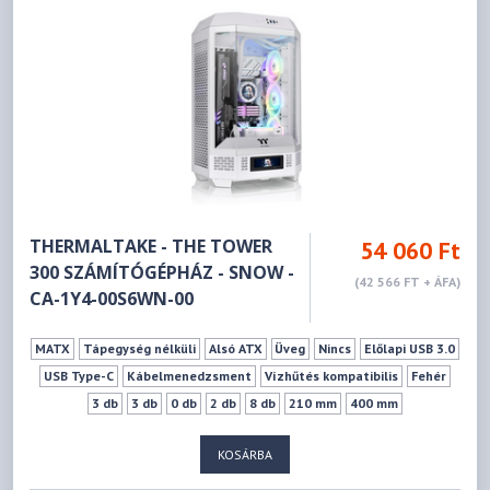
THERMALTAKE - THE TOWER
54 060 Ft
300 SZÁMÍTÓGÉPHÁZ - SNOW -
(42 566 FT + ÁFA)
CA-1Y4-00S6WN-00
MATX
Tápegység nélküli
Alsó ATX
Üveg
Nincs
Előlapi USB 3.0
USB Type-C
Kábelmenedzsment
Vízhűtés kompatibilis
Fehér
3 db
3 db
0 db
2 db
8 db
210 mm
400 mm
KOSÁRBA