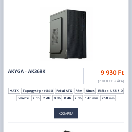
AKYGA - AK36BK
9 930 Ft
(7 818 FT + ÁFA)
MATX
Tápegység nélküli
Felső ATX
Fém
Nincs
Előlapi USB 3.0
Fekete
2 db
2 db
0 db
0 db
2 db
140 mm
250 mm
KOSÁRBA