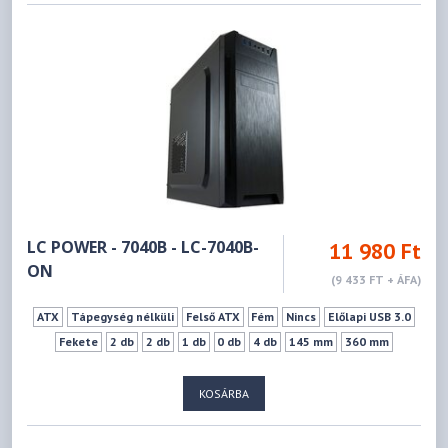
LC POWER - 7040B - LC-7040B-
11 980 Ft
ON
(9 433 FT + ÁFA)
ATX
Tápegység nélküli
Felső ATX
Fém
Nincs
Előlapi USB 3.0
Fekete
2 db
2 db
1 db
0 db
4 db
145 mm
360 mm
KOSÁRBA