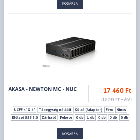
KOSÁRBA
AKASA - NEWTON MC - NUC
17 460 Ft
(13 748 FT + ÁFA)
UCFF 4" X 4"
Tápegység nélküli
Külső (Adapter)
Fém
Nincs
Előlapi USB 3.0
Zárható
Fekete
0 db
1 db
0 db
0 db
0 db
KOSÁRBA