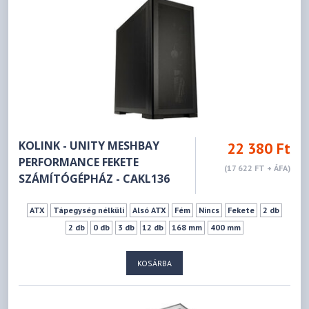
KOLINK - UNITY MESHBAY
22 380 Ft
PERFORMANCE FEKETE
(17 622 FT + ÁFA)
SZÁMÍTÓGÉPHÁZ - CAKL136
ATX
Tápegység nélküli
Alsó ATX
Fém
Nincs
Fekete
2 db
2 db
0 db
3 db
12 db
168 mm
400 mm
KOSÁRBA