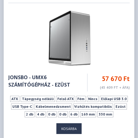
JONSBO - UMX6
57 670 Ft
SZÁMÍTÓGÉPHÁZ - EZÜST
(45 409 FT + ÁFA)
ATX
Tápegység nélküli
Felső ATX
Fém
Nincs
Előlapi USB 3.0
USB Type-C
Kábelmenedzsment
Vízhűtés kompatibilis
Ezüst
2 db
4 db
0 db
0 db
6 db
169 mm
330 mm
KOSÁRBA