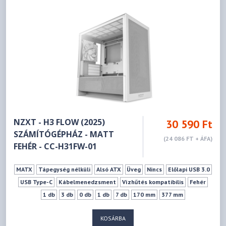
NZXT - H3 FLOW (2025)
30 590 Ft
SZÁMÍTÓGÉPHÁZ - MATT
(24 086 FT + ÁFA)
FEHÉR - CC-H31FW-01
MATX
Tápegység nélküli
Alsó ATX
Üveg
Nincs
Előlapi USB 3.0
USB Type-C
Kábelmenedzsment
Vízhűtés kompatibilis
Fehér
1 db
3 db
0 db
1 db
7 db
170 mm
377 mm
KOSÁRBA