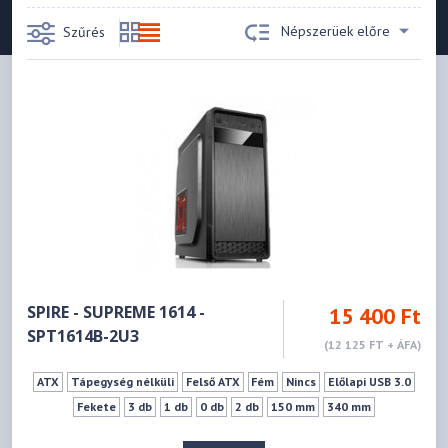
Népszerüek előre
Szűrés
SPIRE - SUPREME 1614 -
15 400 Ft
SPT1614B-2U3
(12 125 FT + ÁFA)
ATX
Tápegység nélküli
Felső ATX
Fém
Nincs
Előlapi USB 3.0
Fekete
3 db
1 db
0 db
2 db
150 mm
340 mm