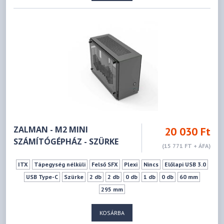
ZALMAN - M2 MINI
20 030 Ft
SZÁMÍTÓGÉPHÁZ - SZÜRKE
(15 771 FT + ÁFA)
ITX
Tápegység nélküli
Felső SFX
Plexi
Nincs
Előlapi USB 3.0
USB Type-C
Szürke
2 db
2 db
0 db
1 db
0 db
60 mm
295 mm
KOSÁRBA