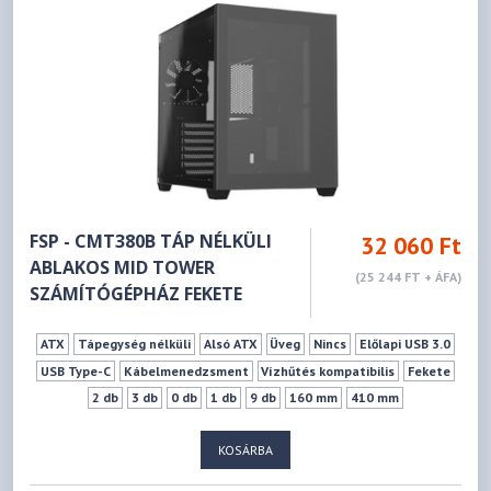
FSP - CMT380B TÁP NÉLKÜLI
32 060 Ft
ABLAKOS MID TOWER
(25 244 FT + ÁFA)
SZÁMÍTÓGÉPHÁZ FEKETE
ATX
Tápegység nélküli
Alsó ATX
Üveg
Nincs
Előlapi USB 3.0
USB Type-C
Kábelmenedzsment
Vízhűtés kompatibilis
Fekete
2 db
3 db
0 db
1 db
9 db
160 mm
410 mm
KOSÁRBA