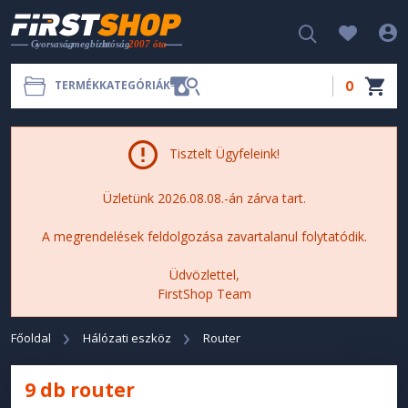
0
TERMÉKKATEGÓRIÁK
Tisztelt Ügyfeleink!
Üzletünk 2026.08.08.-án zárva tart.
A megrendelések feldolgozása zavartalanul folytatódik.
Üdvözlettel,
FirstShop Team
Főoldal
Hálózati eszköz
Router
9 db router