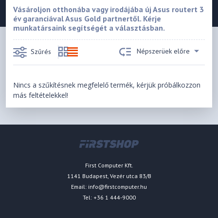
Vásároljon otthonába vagy irodájába új Asus routert 3
év garanciával Asus Gold partnertől. Kérje
munkatársaink segítségét a választásban.
Népszerüek előre
Szűrés
Nincs a szűkítésnek megfelelő termék, kérjük próbálkozzon
más feltételekkel!
First Computer Kft.
1141 Budapest, Vezér utca 83/B
Email:
info@firstcomputer.hu
Tel: +36 1 444-9000