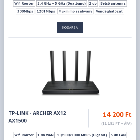
Wifi Router
2,4 GHz + 5 GHz (Dualband)
2 db
Belső antenna
300Mbps
1201Mbps
Mu-mimo szabvány
Vendéghálózat
KOSÁRBA
TP-LINK - ARCHER AX12
14 200 Ft
AX1500
(11 181 FT + ÁFA)
Wifi Router
1 db WAN
10/100/1000 MBPS (Gigabit)
3 db LAN