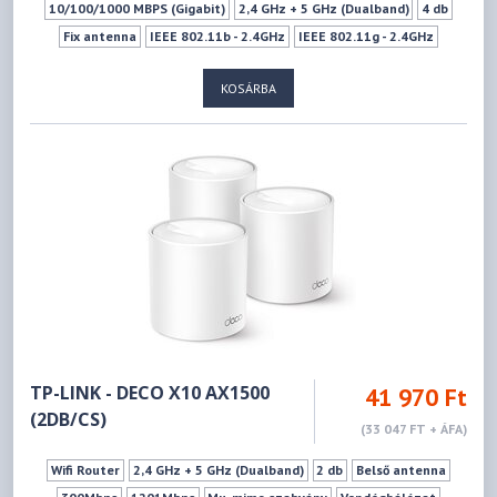
10/100/1000 MBPS (Gigabit)
2,4 GHz + 5 GHz (Dualband)
4 db
Fix antenna
IEEE 802.11b - 2.4GHz
IEEE 802.11g - 2.4GHz
IEEE 802.11n - 2.4GHz
IEEE 802.11a - 5GHz
IEEE 802.11ac - 5GHz
KOSÁRBA
IEEE 802.11n - 5GHz
IEEE 802.11ax - 5GHz
574Mbps
1201Mbps
1xUSB 2.0 (Type A)
WPS
Mu-mimo szabvány
3G/4G USB-s modem támogatás
IPTV Támogatás
VPN szerver
Vendéghálózat
TP-LINK - DECO X10 AX1500
41 970 Ft
(2DB/CS)
(33 047 FT + ÁFA)
Wifi Router
2,4 GHz + 5 GHz (Dualband)
2 db
Belső antenna