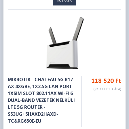
KOSÁRBA
MIKROTIK - CHATEAU 5G R17
118 520 Ft
AX 4XGBE, 1X2.5G LAN PORT
(93 322 FT + ÁFA)
1XSIM SLOT 802.11AX WI-FI 6
DUAL-BAND VEZETÉK NÉLKÜLI
LTE 5G ROUTER -
S53UG+5HAXD2HAXD-
TC&RG650E-EU