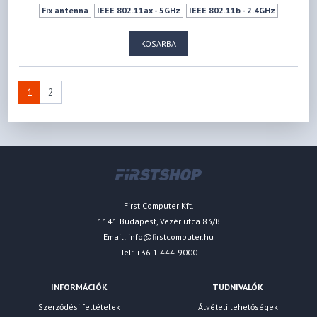
Fix antenna
IEEE 802.11ax - 5GHz
IEEE 802.11b - 2.4GHz
IEEE 802.11g - 2.4GHz
IEEE 802.11n - 2.4GHz
IEEE 802.11a - 5GHz
KOSÁRBA
IEEE 802.11ac - 5GHz
IEEE 802.11n - 5GHz
IEEE 802.11ax - 2.4GHz
574Mbps
1201Mbps
1xUSB 2.0 (Type A)
Wifi ki-bekapcsoló gomb
LED ki-Bekapcsoló gomb
WPS
Vendéghálózat
VPN szerver
1
2
First Computer Kft.
1141 Budapest, Vezér utca 83/B
Email:
info@firstcomputer.hu
Tel: +36 1 444-9000
INFORMÁCIÓK
TUDNIVALÓK
Szerződési feltételek
Átvételi lehetőségek