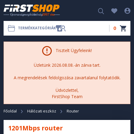
0
TERMÉKKATEGÓRIÁK
Tisztelt Ügyfeleink!
Üzletünk 2026.08.08.-án zárva tart.
A megrendelések feldolgozása zavartalanul folytatódik.
Üdvözlettel,
FirstShop Team
Főoldal
Hálózati eszköz
Router
1201Mbps router