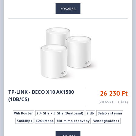
KOSÁRBA
TP-LINK - DECO X10 AX1500
26 230 Ft
(1DB/CS)
(20 653 FT + ÁFA)
Wifi Router
2,4 GHz + 5 GHz (Dualband)
2 db
Belső antenna
300Mbps
1201Mbps
Mu-mimo szabvány
Vendéghálózat