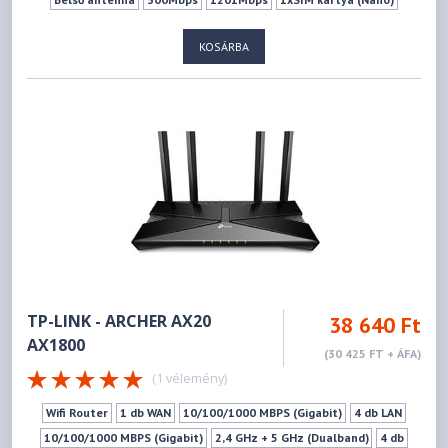
Mu-mimo szabvány
Vendéghálózat
KOSÁRBA
TP-LINK - ARCHER AX20
38 640 Ft
AX1800
(30 425 FT + ÁFA)
(1 vélemény)
Wifi Router
1 db WAN
10/100/1000 MBPS (Gigabit)
4 db LAN
10/100/1000 MBPS (Gigabit)
2,4 GHz + 5 GHz (Dualband)
4 db