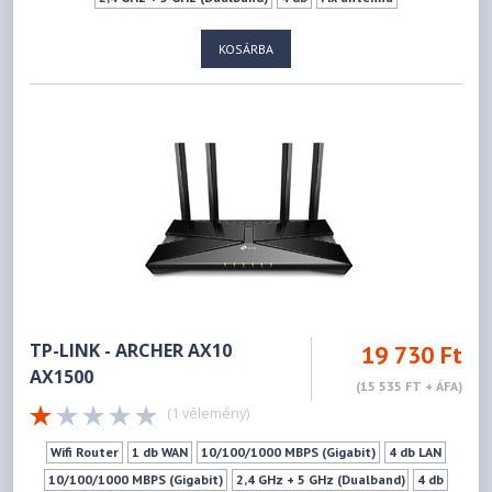
IEEE 802.11b - 2.4GHz
IEEE 802.11g - 2.4GHz
KOSÁRBA
IEEE 802.11n - 2.4GHz
IEEE 802.11ax - 2.4GHz
IEEE 802.11n - 5GHz
IEEE 802.11a - 5GHz
IEEE 802.11ac - 5GHz
IEEE 802.11ax - 5GHz
574Mbps
1201Mbps
Mu-mimo szabvány
Vendéghálózat
TP-LINK - ARCHER AX10
19 730 Ft
AX1500
(15 535 FT + ÁFA)
(1 vélemény)
Wifi Router
1 db WAN
10/100/1000 MBPS (Gigabit)
4 db LAN
10/100/1000 MBPS (Gigabit)
2,4 GHz + 5 GHz (Dualband)
4 db