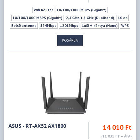
Wifi Router
10/100/1000 MBPS (Gigabit)
10/100/1000 MBPS (Gigabit)
2,4 GHz + 5 GHz (Dualband)
10 db
Belső antenna
574Mbps
1201Mbps
1xSIM kártya (Nano)
WPS
Vendéghálózat
KOSÁRBA
ASUS - RT-AX52 AX1800
14 010 Ft
(11 031 FT + ÁFA)