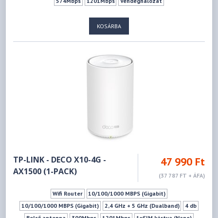
574Mbps
1201Mbps
Vendéghálózat
KOSÁRBA
TP-LINK - DECO X10-4G -
47 990 Ft
AX1500 (1-PACK)
(37 787 FT + ÁFA)
Wifi Router
10/100/1000 MBPS (Gigabit)
10/100/1000 MBPS (Gigabit)
2,4 GHz + 5 GHz (Dualband)
4 db
Belső antenna
300Mbps
1201Mbps
1xSIM kártya (Nano)