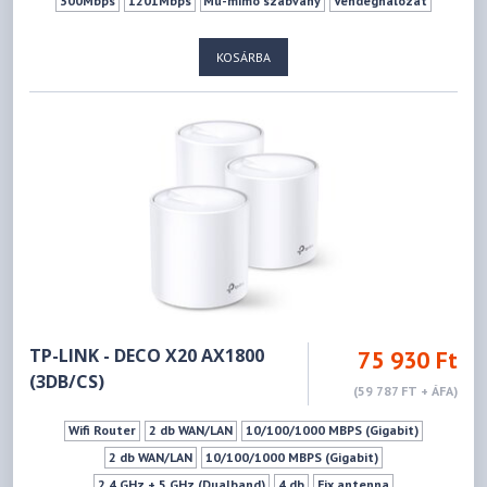
300Mbps
1201Mbps
Mu-mimo szabvány
Vendéghálózat
KOSÁRBA
TP-LINK - DECO X20 AX1800
75 930 Ft
(3DB/CS)
(59 787 FT + ÁFA)
Wifi Router
2 db WAN/LAN
10/100/1000 MBPS (Gigabit)
2 db WAN/LAN
10/100/1000 MBPS (Gigabit)
2,4 GHz + 5 GHz (Dualband)
4 db
Fix antenna