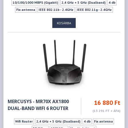
10/100/1000 MBPS (Gigabit)
2,4 GHz + 5 GHz (Dualband)
4 db
Fix antenna
IEEE 802.11b - 2.4GHz
IEEE 802.11g - 2.4GHz
IEEE 802.11n - 2.4GHz
IEEE 802.11a - 5GHz
IEEE 802.11ac - 5GHz
KOSÁRBA
IEEE 802.11ax - 5GHz
IEEE 802.11n - 5GHz
300Mbps
1201Mbps
Vendéghálózat
MERCUSYS - MR70X AX1800
16 880 Ft
DUAL-BAND WIFI 6 ROUTER
(13 291 FT + ÁFA)
Wifi Router
2,4 GHz + 5 GHz (Dualband)
4 db
Fix antenna