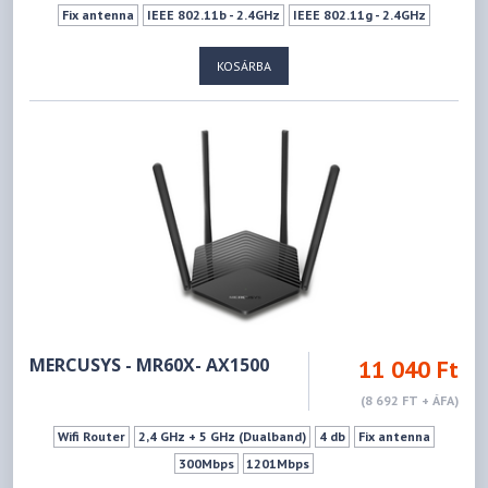
Fix antenna
IEEE 802.11b - 2.4GHz
IEEE 802.11g - 2.4GHz
IEEE 802.11n - 2.4GHz
IEEE 802.11a - 5GHz
IEEE 802.11ac - 5GHz
KOSÁRBA
IEEE 802.11ax - 5GHz
IEEE 802.11n - 5GHz
300Mbps
1201Mbps
Wifi ki-bekapcsoló gomb
Ki- Bekapcsoló gomb
Vendéghálózat
WPS
MERCUSYS - MR60X- AX1500
11 040 Ft
(8 692 FT + ÁFA)
Wifi Router
2,4 GHz + 5 GHz (Dualband)
4 db
Fix antenna
300Mbps
1201Mbps