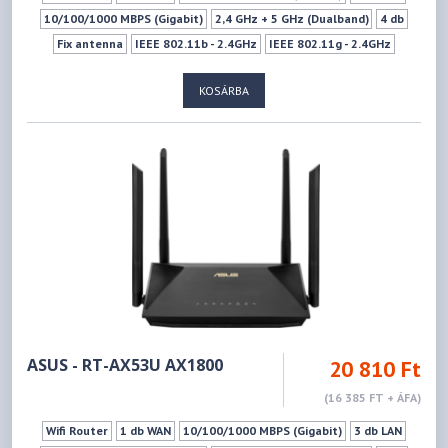
10/100/1000 MBPS (Gigabit)
2,4 GHz + 5 GHz (Dualband)
4 db
Fix antenna
IEEE 802.11b - 2.4GHz
IEEE 802.11g - 2.4GHz
IEEE 802.11n - 2.4GHz
IEEE 802.11ax - 2.4GHz
KOSÁRBA
IEEE 802.11ac - 5GHz
IEEE 802.11n - 5GHz
IEEE 802.11a - 5GHz
IEEE 802.11ax - 5GHz
574Mbps
1201Mbps
LED ki-Bekapcsoló gomb
Ki- Bekapcsoló gomb
WPS
Vendéghálózat
ASUS - RT-AX53U AX1800
20 810 Ft
(16 385 FT + ÁFA)
Wifi Router
1 db WAN
10/100/1000 MBPS (Gigabit)
3 db LAN