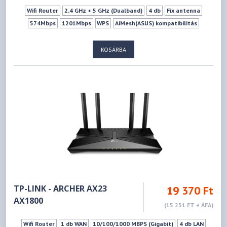
Wifi Router
2,4 GHz + 5 GHz (Dualband)
4 db
Fix antenna
574Mbps
1201Mbps
WPS
AiMesh(ASUS) kompatibilitás
KOSÁRBA
TP-LINK - ARCHER AX23
19 370 Ft
AX1800
(15 251 FT + ÁFA)
Wifi Router
1 db WAN
10/100/1000 MBPS (Gigabit)
4 db LAN