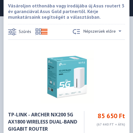
Vásároljon otthonába vagy irodájába új Asus routert 3
év garanciával Asus Gold partnertől. Kérje
munkatársaink segítségét a választásban.
Népszerüek előre
Szűrés
TP-LINK - ARCHER NX200 5G
85 650 Ft
AX1800 WIRELESS DUAL-BAND
(67 440 FT + ÁFA)
GIGABIT ROUTER