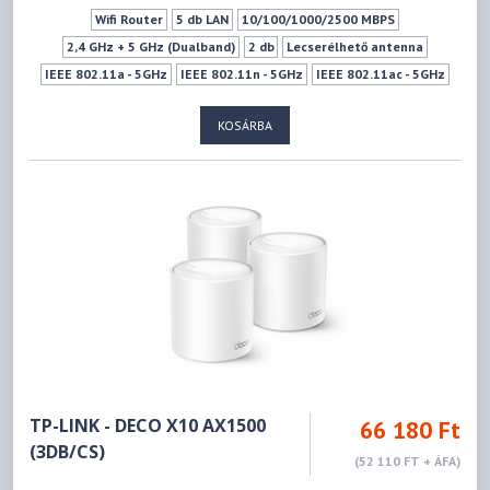
Wifi Router
5 db LAN
10/100/1000/2500 MBPS
2,4 GHz + 5 GHz (Dualband)
2 db
Lecserélhető antenna
IEEE 802.11a - 5GHz
IEEE 802.11n - 5GHz
IEEE 802.11ac - 5GHz
IEEE 802.11ax - 5GHz
IEEE 802.11b - 2.4GHz
KOSÁRBA
IEEE 802.11g - 2.4GHz
IEEE 802.11n - 2.4GHz
IEEE 802.11ax - 2.4GHz
574Mbps
1201Mbps
1xSIM kártya (MICROSIM)
Mu-mimo szabvány
TP-LINK - DECO X10 AX1500
66 180 Ft
(3DB/CS)
(52 110 FT + ÁFA)