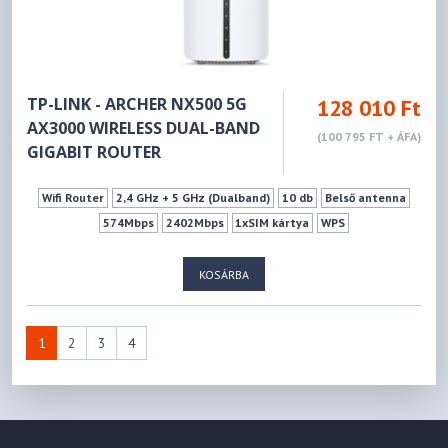
TP-LINK - ARCHER NX500 5G
128 010 Ft
AX3000 WIRELESS DUAL-BAND
(100 795 FT + ÁFA)
GIGABIT ROUTER
Wifi Router
2,4 GHz + 5 GHz (Dualband)
10 db
Belső antenna
574Mbps
2402Mbps
1xSIM kártya
WPS
KOSÁRBA
1
2
3
4