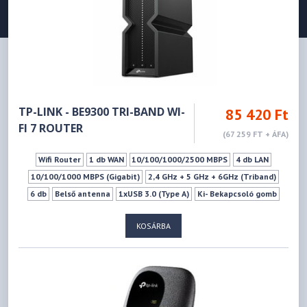
TP-LINK - BE9300 TRI-BAND WI-
85 420 Ft
FI 7 ROUTER
(67 259 FT + ÁFA)
Wifi Router
1 db WAN
10/100/1000/2500 MBPS
4 db LAN
10/100/1000 MBPS (Gigabit)
2,4 GHz + 5 GHz + 6GHz (Triband)
6 db
Belső antenna
1xUSB 3.0 (Type A)
Ki- Bekapcsoló gomb
Wifi ki-bekapcsoló gomb
LED ki-Bekapcsoló gomb
KOSÁRBA
Mu-mimo szabvány
Vendéghálózat
VPN szerver
WPS