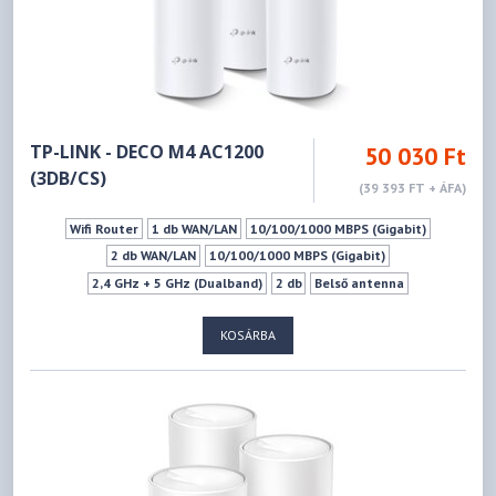
TP-LINK - DECO M4 AC1200
50 030 Ft
(3DB/CS)
(39 393 FT + ÁFA)
Wifi Router
1 db WAN/LAN
10/100/1000 MBPS (Gigabit)
2 db WAN/LAN
10/100/1000 MBPS (Gigabit)
2,4 GHz + 5 GHz (Dualband)
2 db
Belső antenna
IEEE 802.11b - 2.4GHz
IEEE 802.11g - 2.4GHz
KOSÁRBA
IEEE 802.11n - 2.4GHz
IEEE 802.11a - 5GHz
IEEE 802.11ac - 5GHz
IEEE 802.11n - 5GHz
300Mbps
867Mbps
Mu-mimo szabvány
Vendéghálózat