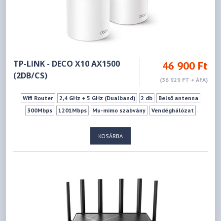
TP-LINK - DECO X10 AX1500
46 900 Ft
(2DB/CS)
(36 929 FT + ÁFA)
Wifi Router
2,4 GHz + 5 GHz (Dualband)
2 db
Belső antenna
300Mbps
1201Mbps
Mu-mimo szabvány
Vendéghálózat
KOSÁRBA