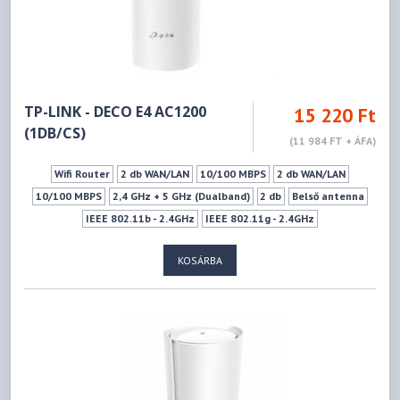
TP-LINK - DECO E4 AC1200
15 220 Ft
(1DB/CS)
(11 984 FT + ÁFA)
Wifi Router
2 db WAN/LAN
10/100 MBPS
2 db WAN/LAN
10/100 MBPS
2,4 GHz + 5 GHz (Dualband)
2 db
Belső antenna
IEEE 802.11b - 2.4GHz
IEEE 802.11g - 2.4GHz
IEEE 802.11n - 2.4GHz
IEEE 802.11a - 5GHz
IEEE 802.11n - 5GHz
KOSÁRBA
IEEE 802.11ac - 5GHz
300Mbps
867Mbps
Vendéghálózat