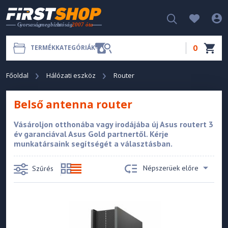
0
TERMÉKKATEGÓRIÁK
Főoldal
Hálózati eszköz
Router
Belső antenna router
Vásároljon otthonába vagy irodájába új Asus routert 3
év garanciával Asus Gold partnertől. Kérje
munkatársaink segítségét a választásban.
Népszerüek előre
Szűrés