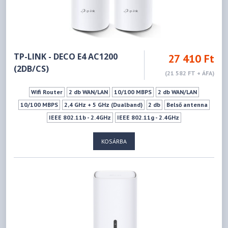
TP-LINK - DECO E4 AC1200
27 410 Ft
(2DB/CS)
(21 582 FT + ÁFA)
Wifi Router
2 db WAN/LAN
10/100 MBPS
2 db WAN/LAN
10/100 MBPS
2,4 GHz + 5 GHz (Dualband)
2 db
Belső antenna
IEEE 802.11b - 2.4GHz
IEEE 802.11g - 2.4GHz
IEEE 802.11n - 2.4GHz
IEEE 802.11a - 5GHz
IEEE 802.11ac - 5GHz
KOSÁRBA
IEEE 802.11n - 5GHz
300Mbps
867Mbps
Vendéghálózat