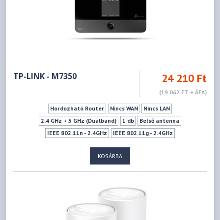
TP-LINK - M7350
24 210 Ft
(19 062 FT + ÁFA)
Hordozható Router
Nincs WAN
Nincs LAN
2,4 GHz + 5 GHz (Dualband)
1 db
Belső antenna
IEEE 802.11n - 2.4GHz
IEEE 802.11g - 2.4GHz
IEEE 802.11b - 2.4GHz
IEEE 802.11n - 5GHz
150Mbps
KOSÁRBA
Ki- Bekapcsoló gomb
1xMini USB (tápegységnek!)
1xMicroSD kártya
1xSIM kártya (Normál)
Kijelző