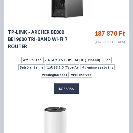
TP-LINK - ARCHER BE800
187 870 Ft
BE19000 TRI-BAND WI-FI 7
(147 929 FT + ÁFA)
ROUTER
Wifi Router
2,4 GHz + 5 GHz + 6GHz (Triband)
8 db
Belső antenna
1xUSB 3.0 (Type A)
Mu-mimo szabvány
Vendéghálózat
VPN szerver
KOSÁRBA