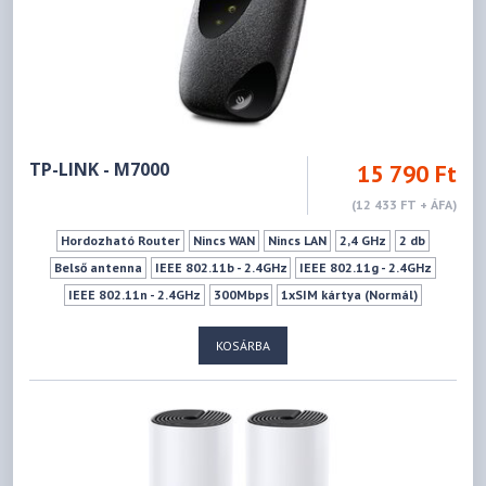
TP-LINK - M7000
15 790 Ft
(12 433 FT + ÁFA)
Hordozható Router
Nincs WAN
Nincs LAN
2,4 GHz
2 db
Belső antenna
IEEE 802.11b - 2.4GHz
IEEE 802.11g - 2.4GHz
IEEE 802.11n - 2.4GHz
300Mbps
1xSIM kártya (Normál)
KOSÁRBA