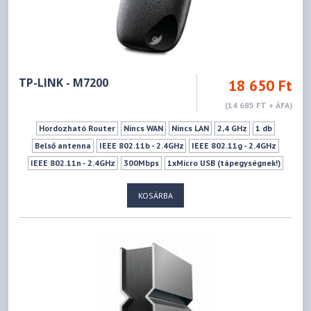
TP-LINK - M7200
18 650 Ft
(14 685 FT + ÁFA)
Hordozható Router
Nincs WAN
Nincs LAN
2,4 GHz
1 db
Belső antenna
IEEE 802.11b - 2.4GHz
IEEE 802.11g - 2.4GHz
IEEE 802.11n - 2.4GHz
300Mbps
1xMicro USB (tápegységnek!)
1xSIM kártya (Normál)
Wifi ki-bekapcsoló gomb
KOSÁRBA