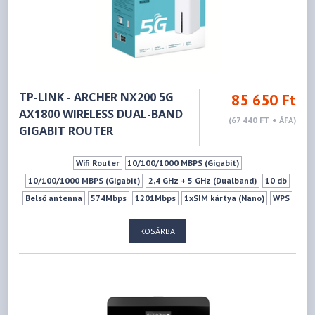
TP-LINK - ARCHER NX200 5G
85 650 Ft
AX1800 WIRELESS DUAL-BAND
(67 440 FT + ÁFA)
GIGABIT ROUTER
Wifi Router
10/100/1000 MBPS (Gigabit)
10/100/1000 MBPS (Gigabit)
2,4 GHz + 5 GHz (Dualband)
10 db
Belső antenna
574Mbps
1201Mbps
1xSIM kártya (Nano)
WPS
Vendéghálózat
KOSÁRBA