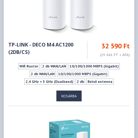
TP-LINK - DECO M4 AC1200
32 590 Ft
(2DB/CS)
(25 661 FT + ÁFA)
Wifi Router
2 db WAN/LAN
10/100/1000 MBPS (Gigabit)
2 db WAN/LAN
10/100/1000 MBPS (Gigabit)
2,4 GHz + 5 GHz (Dualband)
2 db
Belső antenna
IEEE 802.11b - 2.4GHz
IEEE 802.11g - 2.4GHz
KOSÁRBA
IEEE 802.11n - 2.4GHz
IEEE 802.11a - 5GHz
IEEE 802.11ac - 5GHz
IEEE 802.11n - 5GHz
300Mbps
867Mbps
Mu-mimo szabvány
Vendéghálózat