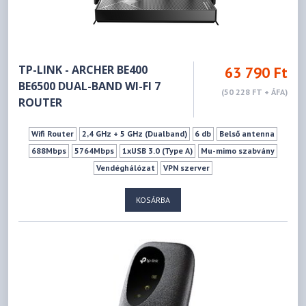
TP-LINK - ARCHER BE400
63 790 Ft
BE6500 DUAL-BAND WI-FI 7
(50 228 FT + ÁFA)
ROUTER
Wifi Router
2,4 GHz + 5 GHz (Dualband)
6 db
Belső antenna
688Mbps
5764Mbps
1xUSB 3.0 (Type A)
Mu-mimo szabvány
Vendéghálózat
VPN szerver
KOSÁRBA