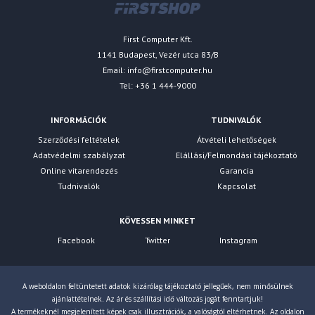
First Computer Kft.
1141 Budapest, Vezér utca 83/B
Email:
info@firstcomputer.hu
Tel: +36 1 444-9000
INFORMÁCIÓK
TUDNIVALÓK
Szerződési feltételek
Átvételi lehetőségek
Adatvédelmi szabályzat
Elállási/Felmondási tájékoztató
Online vitarendezés
Garancia
Tudnivalók
Kapcsolat
KÖVESSEN MINKET
Facebook
Twitter
Instagram
A weboldalon feltüntetett adatok kizárólag tájékoztató jellegűek, nem minősülnek
ajánlattételnek. Az ár és szállítási idő változás jogát fenntartjuk!
A termékeknél megjelenített képek csak illusztrációk, a valóságtól eltérhetnek. Az oldalon