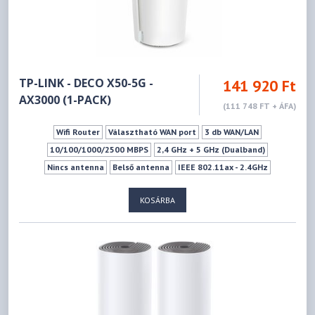
TP-LINK - DECO X50-5G -
141 920 Ft
AX3000 (1-PACK)
(111 748 FT + ÁFA)
Wifi Router
Választható WAN port
3 db WAN/LAN
10/100/1000/2500 MBPS
2,4 GHz + 5 GHz (Dualband)
Nincs antenna
Belső antenna
IEEE 802.11ax - 2.4GHz
IEEE 802.11ac - 5GHz
IEEE 802.11n - 2.4GHz
IEEE 802.11a - 5GHz
KOSÁRBA
IEEE 802.11n - 5GHz
IEEE 802.11ax - 5GHz
IEEE 802.11b - 2.4GHz
IEEE 802.11g - 2.4GHz
574Mbps
2402Mbps
Mu-mimo szabvány