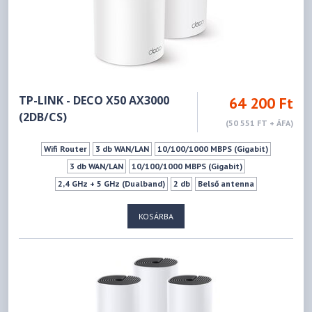
TP-LINK - DECO X50 AX3000
64 200 Ft
(2DB/CS)
(50 551 FT + ÁFA)
Wifi Router
3 db WAN/LAN
10/100/1000 MBPS (Gigabit)
3 db WAN/LAN
10/100/1000 MBPS (Gigabit)
2,4 GHz + 5 GHz (Dualband)
2 db
Belső antenna
IEEE 802.11b - 2.4GHz
IEEE 802.11g - 2.4GHz
KOSÁRBA
IEEE 802.11n - 2.4GHz
IEEE 802.11ax - 2.4GHz
IEEE 802.11a - 5GHz
IEEE 802.11ac - 5GHz
IEEE 802.11ax - 5GHz
IEEE 802.11n - 5GHz
574Mbps
2402Mbps
Mu-mimo szabvány
Vendéghálózat