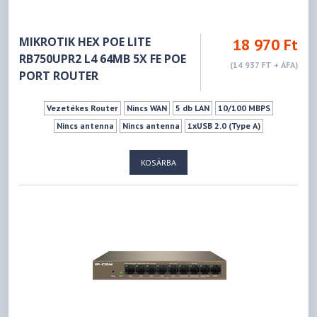
MIKROTIK HEX POE LITE
18 970 Ft
RB750UPR2 L4 64MB 5X FE POE
(14 937 FT + ÁFA)
PORT ROUTER
Vezetékes Router
Nincs WAN
5 db LAN
10/100 MBPS
Nincs antenna
Nincs antenna
1xUSB 2.0 (Type A)
KOSÁRBA