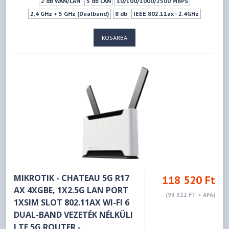
2 db WAN/LAN
5 db LAN
10/100/1000/2500 MBPS
2,4 GHz + 5 GHz (Dualband)
8 db
IEEE 802.11ax - 2.4GHz
IEEE 802.11g - 2.4GHz
IEEE 802.11b - 2.4GHz
KOSÁRBA
IEEE 802.11n - 2.4GHz
IEEE 802.11a - 5GHz
IEEE 802.11ac - 5GHz
1xUSB 3.2 Gen 1 (Type A)
1xUSB 2.0 (Type A)
MIKROTIK - CHATEAU 5G R17
118 520 Ft
AX 4XGBE, 1X2.5G LAN PORT
(93 322 FT + ÁFA)
1XSIM SLOT 802.11AX WI-FI 6
DUAL-BAND VEZETÉK NÉLKÜLI
LTE 5G ROUTER -