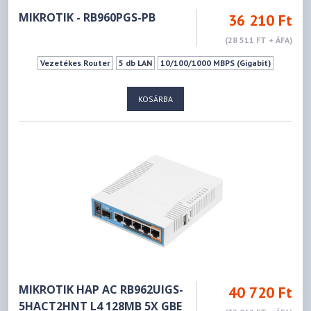
MIKROTIK - RB960PGS-PB
36 210 Ft
(28 511 FT + ÁFA)
Vezetékes Router
5 db LAN
10/100/1000 MBPS (Gigabit)
KOSÁRBA
MIKROTIK HAP AC RB962UIGS-
40 720 Ft
5HACT2HNT L4 128MB 5X GBE