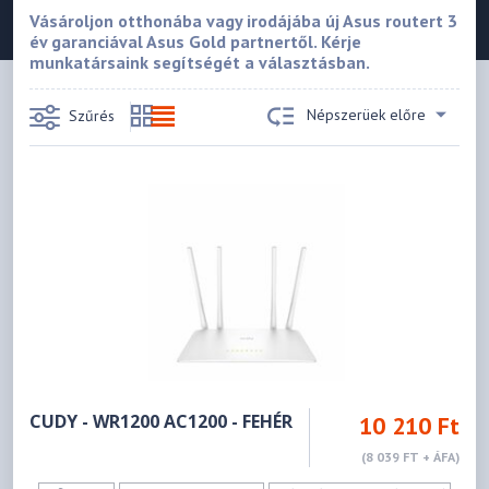
Vásároljon otthonába vagy irodájába új Asus routert 3
év garanciával Asus Gold partnertől. Kérje
munkatársaink segítségét a választásban.
Népszerüek előre
Szűrés
CUDY - WR1200 AC1200 - FEHÉR
10 210 Ft
(8 039 FT + ÁFA)