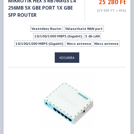
MIKROTIK HEX S RB760IGS L4
25 280 Ft
256MB 5X GBE PORT 1X GBE
(19 905 FT + ÁFA)
SFP ROUTER
Vezetékes Router
Választható WAN port
10/100/1000 MBPS (Gigabit)
5 db LAN
10/100/1000 MBPS (Gigabit)
Nincs antenna
Nincs antenna
1xUSB 2.0 (Type A)
SFP combo port
KOSÁRBA