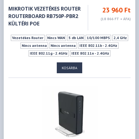
MIKROTIK VEZETÉKES ROUTER
23 960 Ft
ROUTERBOARD RB750P-PBR2
(18 866 FT + ÁFA)
KÜLTÉRI POE
Vezetékes Router
Nincs WAN
5 db LAN
10/100 MBPS
2,4 GHz
Nincs antenna
Nincs antenna
IEEE 802.11b - 2.4GHz
IEEE 802.11g - 2.4GHz
IEEE 802.11n - 2.4GHz
KOSÁRBA