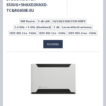
S53UG+5HAXD2HAXD-
TC&RG650E-EU
Wifi Router
5 db LAN
10/100/1000/2500 MBPS
2,4 GHz + 5 GHz (Dualband)
2 db
Lecserélhető antenna
IEEE 802.11a - 5GHz
IEEE 802.11n - 5GHz
IEEE 802.11ac - 5GHz
IEEE 802.11ax - 5GHz
IEEE 802.11b - 2.4GHz
KOSÁRBA
IEEE 802.11g - 2.4GHz
IEEE 802.11n - 2.4GHz
IEEE 802.11ax - 2.4GHz
574Mbps
1201Mbps
1xSIM kártya (MICROSIM)
Mu-mimo szabvány