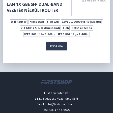
(32 062 FT + ÁFA)
LAN 1X GBE SFP DUAL-BAND
VEZETÉK NÉLKÜLI ROUTER
Wifi Router
Nincs WAN
5 db LAN
10/100/1000 MBPS (Gigabit)
2,4 GHz + 5 GHz (Dualband)
1 db
Belső antenna
IEEE 802.11b - 2.4GHz
IEEE 802.11g - 2.4GHz
IEEE 802.11n - 2.4GHz
1xUSB 2.0 (Type A)
KOSÁRBA
3G/4G USB-s modem támogatás
Vendéghálózat
First Computer Kft.
1141 Budapest, Vezér utca 83/B
Email:
info@firstcomputer.hu
Tel: +36 1 444-9000