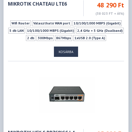
MIKROTIK CHATEAU LTE6
48 290 Ft
(38 023 FT + ÁFA)
Wifi Router
Választható WAN port
10/100/1000 MBPS (Gigabit)
5 db LAN
10/100/1000 MBPS (Gigabit)
2,4 GHz + 5 GHz (Dualband)
2 db
300Mbps
867Mbps
1xUSB 2.0 (Type A)
1xSIM kártya (MICROSIM)
VPN szerver
KOSÁRBA