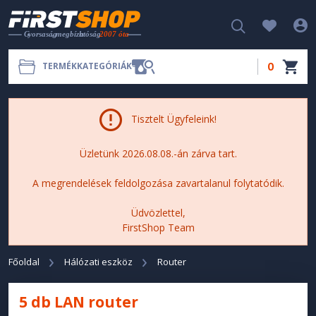
0
TERMÉKKATEGÓRIÁK
Tisztelt Ügyfeleink!
Üzletünk 2026.08.08.-án zárva tart.
A megrendelések feldolgozása zavartalanul folytatódik.
Üdvözlettel,
FirstShop Team
Főoldal
Hálózati eszköz
Router
5 db LAN router