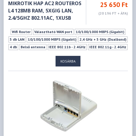
MIKROTIK HAP AC2 ROUTEROS
25 650 Ft
L4 128MB RAM, 5XGIG LAN,
(20 196 FT + ÁFA)
2.4/5GHZ 802.11AC, 1XUSB
Wifi Router
Választható WAN port
10/100/1000 MBPS (Gigabit)
5 db LAN
10/100/1000 MBPS (Gigabit)
2,4 GHz + 5 GHz (Dualband)
4 db
Belső antenna
IEEE 802.11b - 2.4GHz
IEEE 802.11g - 2.4GHz
IEEE 802.11n - 2.4GHz
IEEE 802.11a - 5GHz
IEEE 802.11ac - 5GHz
KOSÁRBA
IEEE 802.11n - 5GHz
1xUSB 2.0 (Type A)
3G/4G USB-s modem támogatás
VPN szerver