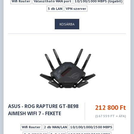
Wifi Router
Választható WAN port
10/100/1000 MBPS (Gigabit)
5 db LAN
VPN szerver
KOSÁRBA
ASUS - ROG RAPTURE GT-BE98
212 800 Ft
AIMESH WIFI 7 - FEKETE
(167 559 FT + ÁFA)
Wifi Router
2 db WAN/LAN
10/100/1000/2500 MBPS