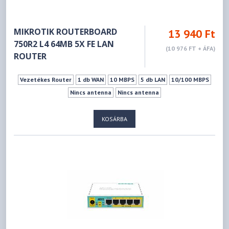
MIKROTIK ROUTERBOARD
13 940 Ft
750R2 L4 64MB 5X FE LAN
(10 976 FT + ÁFA)
ROUTER
Vezetékes Router
1 db WAN
10 MBPS
5 db LAN
10/100 MBPS
Nincs antenna
Nincs antenna
KOSÁRBA