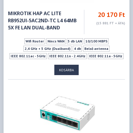
MIKROTIK HAP AC LITE
20 170 Ft
RB952UI-5AC2ND-TC L4 64MB
(15 881 FT + ÁFA)
5X FE LAN DUAL-BAND
Wifi Router
Nincs WAN
5 db LAN
10/100 MBPS
2,4 GHz + 5 GHz (Dualband)
4 db
Belső antenna
IEEE 802.11ac - 5GHz
IEEE 802.11n - 2.4GHz
IEEE 802.11a - 5GHz
IEEE 802.11n - 5GHz
1xUSB 2.0 (Type A)
KOSÁRBA