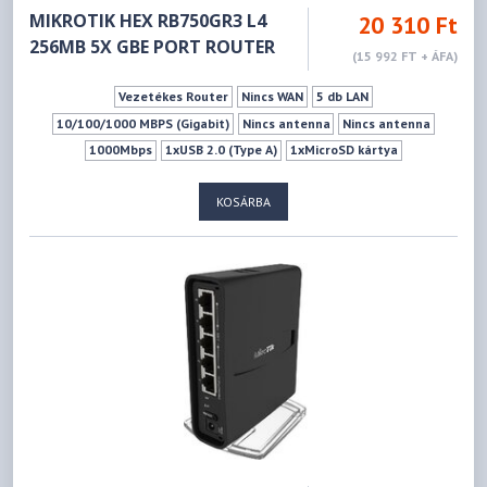
MIKROTIK HEX RB750GR3 L4
20 310 Ft
256MB 5X GBE PORT ROUTER
(15 992 FT + ÁFA)
Vezetékes Router
Nincs WAN
5 db LAN
10/100/1000 MBPS (Gigabit)
Nincs antenna
Nincs antenna
1000Mbps
1xUSB 2.0 (Type A)
1xMicroSD kártya
KOSÁRBA