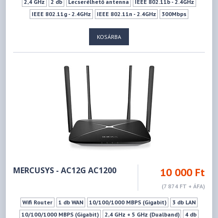
2,4 GHz
2 db
Lecserélhető antenna
IEEE 802.11b - 2.4GHz
IEEE 802.11g - 2.4GHz
IEEE 802.11n - 2.4GHz
300Mbps
1xSIM kártya (MICROSIM)
Vendéghálózat
WPS
KOSÁRBA
MERCUSYS - AC12G AC1200
10 000 Ft
(7 874 FT + ÁFA)
Wifi Router
1 db WAN
10/100/1000 MBPS (Gigabit)
3 db LAN
10/100/1000 MBPS (Gigabit)
2,4 GHz + 5 GHz (Dualband)
4 db