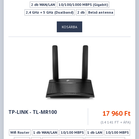
2 db WAN/LAN
10/100/1000 MBPS (Gigabit)
2,4 GHz + 5 GHz (Dualband)
2 db
Belső antenna
IEEE 802.11b - 2.4GHz
IEEE 802.11g - 2.4GHz
KOSÁRBA
IEEE 802.11n - 2.4GHz
IEEE 802.11a - 5GHz
IEEE 802.11ac - 5GHz
IEEE 802.11n - 5GHz
300Mbps
867Mbps
Mu-mimo szabvány
Vendéghálózat
TP-LINK - TL-MR100
17 960 Ft
(14 141 FT + ÁFA)
Wifi Router
1 db WAN/LAN
10/100 MBPS
1 db LAN
10/100 MBPS