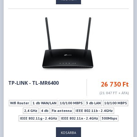
TP-LINK - TL-MR6400
26 730 Ft
(21 047 FT + ÁFA)
Wifi Router
1 db WAN/LAN
10/100 MBPS
3 db LAN
10/100 MBPS
2,4 GHz
4 db
Fix antenna
IEEE 802.11b - 2.4GHz
IEEE 802.11g - 2.4GHz
IEEE 802.11n - 2.4GHz
300Mbps
1xSIM kártya (Normál)
Ki- Bekapcsoló gomb
KOSÁRBA
Wifi ki-bekapcsoló gomb
WPS