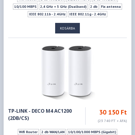
10/100 MBPS
2,4 GHz + 5 GHz (Dualband)
2 db
Fix antenna
IEEE 802.11b - 2.4GHz
IEEE 802.11g - 2.4GHz
IEEE 802.11n - 2.4GHz
IEEE 802.11a - 5GHz
IEEE 802.11n - 5GHz
KOSÁRBA
IEEE 802.11ac - 5GHz
300Mbps
867Mbps
Vendéghálózat
TP-LINK - DECO M4 AC1200
30 150 Ft
(2DB/CS)
(23 740 FT + ÁFA)
Wifi Router
2 db WAN/LAN
10/100/1000 MBPS (Gigabit)