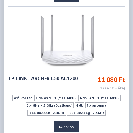
Wifi ki-bekapcsoló gomb
Ki- Bekapcsoló gomb
Vendéghálózat
WPS
TP-LINK - ARCHER C50 AC1200
11 080 Ft
(8 724 FT + ÁFA)
Wifi Router
1 db WAN
10/100 MBPS
4 db LAN
10/100 MBPS
2,4 GHz + 5 GHz (Dualband)
4 db
Fix antenna
IEEE 802.11b - 2.4GHz
IEEE 802.11g - 2.4GHz
IEEE 802.11n - 2.4GHz
IEEE 802.11a - 5GHz
IEEE 802.11ac - 5GHz
KOSÁRBA
IEEE 802.11n - 5GHz
300Mbps
867Mbps
Ki- Bekapcsoló gomb