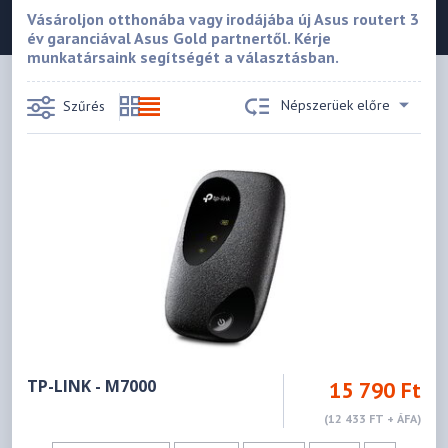
Vásároljon otthonába vagy irodájába új Asus routert 3
év garanciával Asus Gold partnertől. Kérje
munkatársaink segítségét a választásban.
Népszerüek előre
Szűrés
TP-LINK - M7000
15 790 Ft
(12 433 FT + ÁFA)