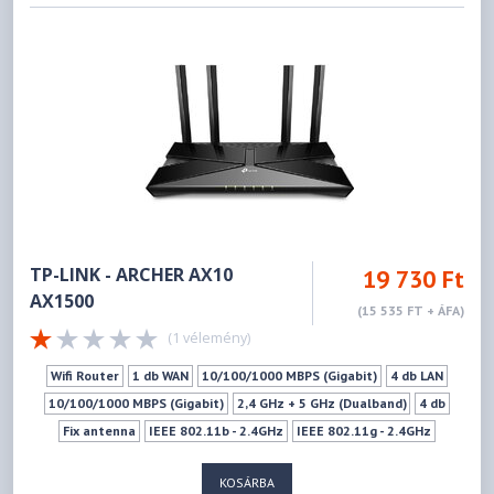
TP-LINK - ARCHER AX10
19 730 Ft
AX1500
(15 535 FT + ÁFA)
(1 vélemény)
Wifi Router
1 db WAN
10/100/1000 MBPS (Gigabit)
4 db LAN
10/100/1000 MBPS (Gigabit)
2,4 GHz + 5 GHz (Dualband)
4 db
Fix antenna
IEEE 802.11b - 2.4GHz
IEEE 802.11g - 2.4GHz
IEEE 802.11n - 2.4GHz
IEEE 802.11a - 5GHz
IEEE 802.11ac - 5GHz
KOSÁRBA
IEEE 802.11ax - 5GHz
IEEE 802.11n - 5GHz
300Mbps
1201Mbps