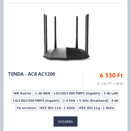
Wifi ki-bekapcsoló gomb
WPS
TENDA - AC8 AC1200
6 530 Ft
(5 141 FT + ÁFA)
Wifi Router
1 db WAN
10/100/1000 MBPS (Gigabit)
3 db LAN
10/100/1000 MBPS (Gigabit)
2,4 GHz + 5 GHz (Dualband)
4 db
Fix antenna
IEEE 802.11b - 2.4GHz
IEEE 802.11g - 2.4GHz
IEEE 802.11n - 2.4GHz
IEEE 802.11a - 5GHz
IEEE 802.11ac - 5GHz
KOSÁRBA
IEEE 802.11n - 5GHz
300Mbps
867Mbps
WPS