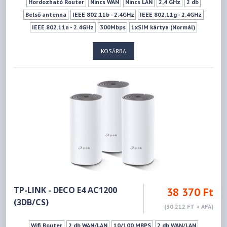
Hordozható Router
Nincs WAN
Nincs LAN
2,4 GHz
2 db
Belső antenna
IEEE 802.11b - 2.4GHz
IEEE 802.11g - 2.4GHz
IEEE 802.11n - 2.4GHz
300Mbps
1xSIM kártya (Normál)
KOSÁRBA
TP-LINK - DECO E4 AC1200
38 370 Ft
(3DB/CS)
(30 212 FT + ÁFA)
Wifi Router
2 db WAN/LAN
10/100 MBPS
2 db WAN/LAN