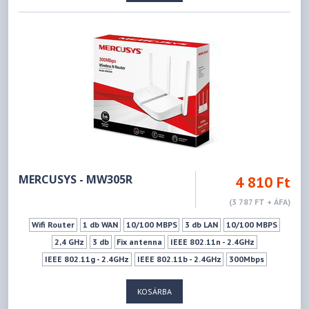
MERCUSYS - MW305R
4 810 Ft
(3 787 FT + ÁFA)
Wifi Router
1 db WAN
10/100 MBPS
3 db LAN
10/100 MBPS
2,4 GHz
3 db
Fix antenna
IEEE 802.11n - 2.4GHz
IEEE 802.11g - 2.4GHz
IEEE 802.11b - 2.4GHz
300Mbps
KOSÁRBA