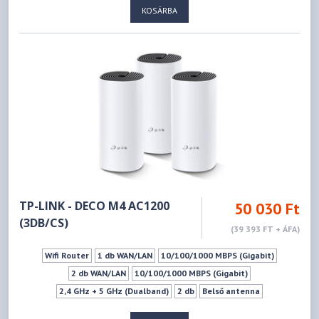
KOSÁRBA
IEEE 802.11n - 5GHz
300Mbps
867Mbps
WPS
Mu-mimo szabvány
IPTV Támogatás
TP-LINK - DECO M4 AC1200
50 030 Ft
(3DB/CS)
(39 393 FT + ÁFA)
Wifi Router
1 db WAN/LAN
10/100/1000 MBPS (Gigabit)
2 db WAN/LAN
10/100/1000 MBPS (Gigabit)
2,4 GHz + 5 GHz (Dualband)
2 db
Belső antenna
IEEE 802.11b - 2.4GHz
IEEE 802.11g - 2.4GHz