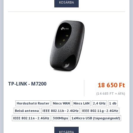
KOSÁRBA
IEEE 802.11n - 2.4GHz
IEEE 802.11a - 5GHz
IEEE 802.11ac - 5GHz
IEEE 802.11n - 5GHz
300Mbps
867Mbps
Mu-mimo szabvány
Vendéghálózat
TP-LINK - M7200
18 650 Ft
(14 685 FT + ÁFA)
Hordozható Router
Nincs WAN
Nincs LAN
2,4 GHz
1 db
Belső antenna
IEEE 802.11b - 2.4GHz
IEEE 802.11g - 2.4GHz
IEEE 802.11n - 2.4GHz
300Mbps
1xMicro USB (tápegységnek!)
1xSIM kártya (Normál)
Wifi ki-bekapcsoló gomb
KOSÁRBA