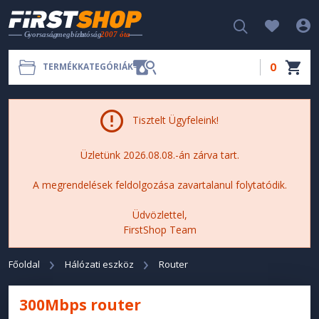
0
TERMÉKKATEGÓRIÁK
Tisztelt Ügyfeleink!
Üzletünk 2026.08.08.-án zárva tart.
A megrendelések feldolgozása zavartalanul folytatódik.
Üdvözlettel,
FirstShop Team
Főoldal
Hálózati eszköz
Router
300Mbps router