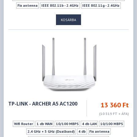
Fix antenna
IEEE 802.11b - 2.4GHz
IEEE 802.11g - 2.4GHz
IEEE 802.11n - 2.4GHz
IEEE 802.11a - 5GHz
IEEE 802.11ac - 5GHz
KOSÁRBA
IEEE 802.11n - 5GHz
300Mbps
867Mbps
WPS
Vendéghálózat
TP-LINK - ARCHER A5 AC1200
13 360 Ft
(10 519 FT + ÁFA)
Wifi Router
1 db WAN
10/100 MBPS
4 db LAN
10/100 MBPS
2,4 GHz + 5 GHz (Dualband)
4 db
Fix antenna