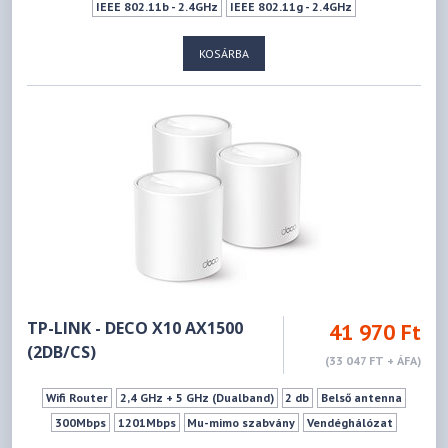
IEEE 802.11b - 2.4GHz
IEEE 802.11g - 2.4GHz
IEEE 802.11n - 2.4GHz
IEEE 802.11a - 5GHz
IEEE 802.11ac - 5GHz
KOSÁRBA
IEEE 802.11n - 5GHz
300Mbps
867Mbps
Ki- Bekapcsoló gomb
WPS
Vendéghálózat
TP-LINK - DECO X10 AX1500
41 970 Ft
(2DB/CS)
(33 047 FT + ÁFA)
Wifi Router
2,4 GHz + 5 GHz (Dualband)
2 db
Belső antenna
300Mbps
1201Mbps
Mu-mimo szabvány
Vendéghálózat