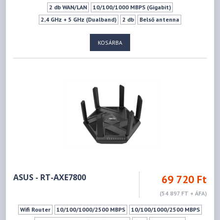
2 db WAN/LAN
10/100/1000 MBPS (Gigabit)
2,4 GHz + 5 GHz (Dualband)
2 db
Belső antenna
IEEE 802.11b - 2.4GHz
IEEE 802.11g - 2.4GHz
KOSÁRBA
IEEE 802.11n - 2.4GHz
IEEE 802.11a - 5GHz
IEEE 802.11ac - 5GHz
IEEE 802.11n - 5GHz
300Mbps
867Mbps
Mu-mimo szabvány
Vendéghálózat
ASUS - RT-AXE7800
69 720 Ft
(54 897 FT + ÁFA)
Wifi Router
10/100/1000/2500 MBPS
10/100/1000/2500 MBPS