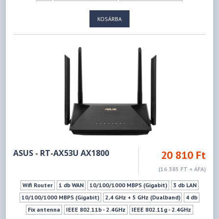
IEEE 802.11n - 2.4GHz
IEEE 802.11ax - 2.4GHz
KOSÁRBA
IEEE 802.11a - 5GHz
IEEE 802.11ac - 5GHz
IEEE 802.11ax - 5GHz
ASUS - RT-AX53U AX1800
20 810 Ft
(16 385 FT + ÁFA)
Wifi Router
1 db WAN
10/100/1000 MBPS (Gigabit)
3 db LAN
10/100/1000 MBPS (Gigabit)
2,4 GHz + 5 GHz (Dualband)
4 db
Fix antenna
IEEE 802.11b - 2.4GHz
IEEE 802.11g - 2.4GHz