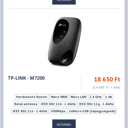
IEEE 802.11n - 5GHz
300Mbps
867Mbps
WPS
Vendéghálózat
TP-LINK - M7200
18 650 Ft
(14 685 FT + ÁFA)
Hordozható Router
Nincs WAN
Nincs LAN
2,4 GHz
1 db
Belső antenna
IEEE 802.11b - 2.4GHz
IEEE 802.11g - 2.4GHz
IEEE 802.11n - 2.4GHz
300Mbps
1xMicro USB (tápegységnek!)
1xSIM kártya (Normál)
Wifi ki-bekapcsoló gomb
KOSÁRBA