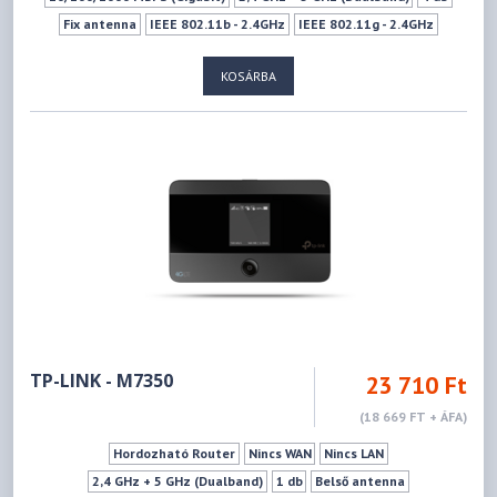
Fix antenna
IEEE 802.11b - 2.4GHz
IEEE 802.11g - 2.4GHz
IEEE 802.11n - 2.4GHz
IEEE 802.11ax - 2.4GHz
KOSÁRBA
IEEE 802.11a - 5GHz
IEEE 802.11ac - 5GHz
IEEE 802.11n - 5GHz
IEEE 802.11ax - 5GHz
574Mbps
2402Mbps
1xUSB 3.0 (Type A)
WPS
Vendéghálózat
VPN szerver
TP-LINK - M7350
23 710 Ft
(18 669 FT + ÁFA)
Hordozható Router
Nincs WAN
Nincs LAN
2,4 GHz + 5 GHz (Dualband)
1 db
Belső antenna