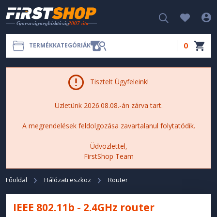
0
TERMÉKKATEGÓRIÁK
Tisztelt Ügyfeleink!
Üzletünk 2026.08.08.-án zárva tart.
A megrendelések feldolgozása zavartalanul folytatódik.
Üdvözlettel,
FirstShop Team
Főoldal
Hálózati eszköz
Router
IEEE 802.11b - 2.4GHz router