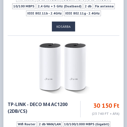
10/100 MBPS
2,4 GHz + 5 GHz (Dualband)
2 db
Fix antenna
IEEE 802.11b - 2.4GHz
IEEE 802.11g - 2.4GHz
IEEE 802.11n - 2.4GHz
IEEE 802.11a - 5GHz
IEEE 802.11n - 5GHz
KOSÁRBA
IEEE 802.11ac - 5GHz
300Mbps
867Mbps
Vendéghálózat
TP-LINK - DECO M4 AC1200
30 150 Ft
(2DB/CS)
(23 740 FT + ÁFA)
Wifi Router
2 db WAN/LAN
10/100/1000 MBPS (Gigabit)