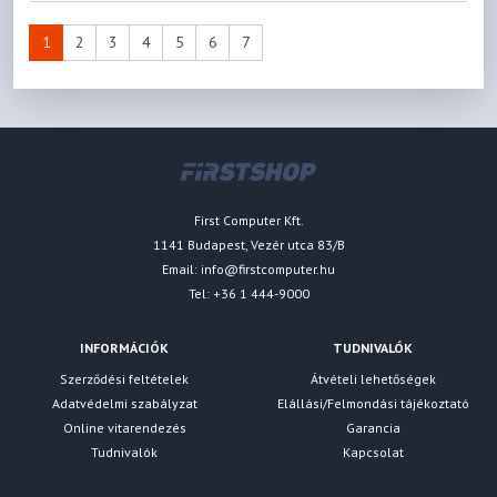
1
2
3
4
5
6
7
First Computer Kft.
1141 Budapest, Vezér utca 83/B
Email:
info@firstcomputer.hu
Tel: +36 1 444-9000
INFORMÁCIÓK
TUDNIVALÓK
Szerződési feltételek
Átvételi lehetőségek
Adatvédelmi szabályzat
Elállási/Felmondási tájékoztató
Online vitarendezés
Garancia
Tudnivalók
Kapcsolat