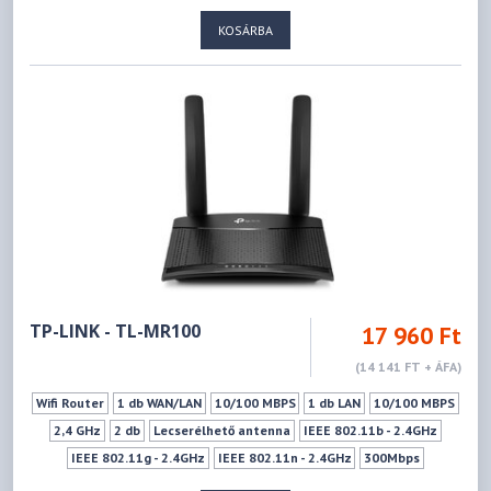
IEEE 802.11n - 2.4GHz
IEEE 802.11a - 5GHz
IEEE 802.11ac - 5GHz
KOSÁRBA
IEEE 802.11n - 5GHz
IEEE 802.11ax - 5GHz
574Mbps
1201Mbps
1xUSB 2.0 (Type A)
WPS
Mu-mimo szabvány
3G/4G USB-s modem támogatás
IPTV Támogatás
VPN szerver
Vendéghálózat
TP-LINK - TL-MR100
17 960 Ft
(14 141 FT + ÁFA)
Wifi Router
1 db WAN/LAN
10/100 MBPS
1 db LAN
10/100 MBPS
2,4 GHz
2 db
Lecserélhető antenna
IEEE 802.11b - 2.4GHz
IEEE 802.11g - 2.4GHz
IEEE 802.11n - 2.4GHz
300Mbps
1xSIM kártya (MICROSIM)
Vendéghálózat
WPS