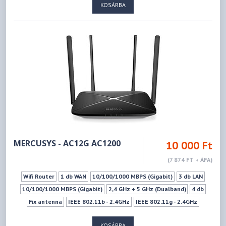
KOSÁRBA
IEEE 802.11a - 5GHz
IEEE 802.11ac - 5GHz
IEEE 802.11n - 5GHz
IEEE 802.11ax - 5GHz
574Mbps
4804Mbps
1xUSB 3.0 (Type A)
Wifi ki-bekapcsoló gomb
LED ki-Bekapcsoló gomb
Ki- Bekapcsoló gomb
Mu-mimo szabvány
WPS
Vendéghálózat
MERCUSYS - AC12G AC1200
10 000 Ft
(7 874 FT + ÁFA)
Wifi Router
1 db WAN
10/100/1000 MBPS (Gigabit)
3 db LAN
10/100/1000 MBPS (Gigabit)
2,4 GHz + 5 GHz (Dualband)
4 db
Fix antenna
IEEE 802.11b - 2.4GHz
IEEE 802.11g - 2.4GHz
IEEE 802.11n - 2.4GHz
IEEE 802.11a - 5GHz
IEEE 802.11ac - 5GHz
KOSÁRBA