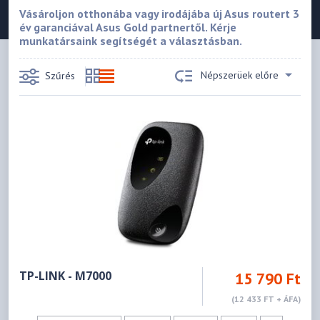
Vásároljon otthonába vagy irodájába új Asus routert 3
év garanciával Asus Gold partnertől. Kérje
munkatársaink segítségét a választásban.
Népszerüek előre
Szűrés
TP-LINK - M7000
15 790 Ft
(12 433 FT + ÁFA)