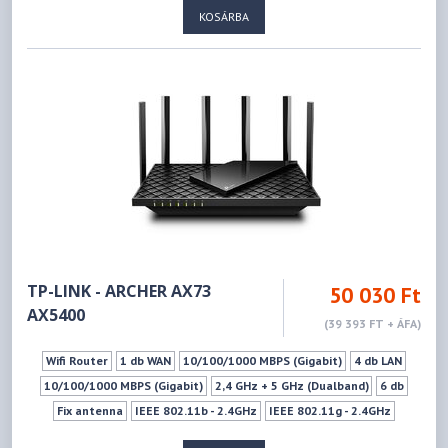
KOSÁRBA
TP-LINK - ARCHER AX73
50 030 Ft
AX5400
(39 393 FT + ÁFA)
Wifi Router
1 db WAN
10/100/1000 MBPS (Gigabit)
4 db LAN
10/100/1000 MBPS (Gigabit)
2,4 GHz + 5 GHz (Dualband)
6 db
Fix antenna
IEEE 802.11b - 2.4GHz
IEEE 802.11g - 2.4GHz
IEEE 802.11n - 2.4GHz
IEEE 802.11ax - 2.4GHz