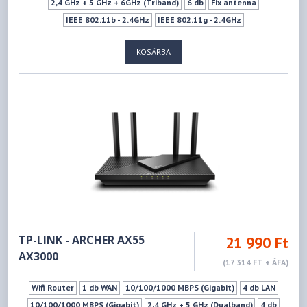
2,4 GHz + 5 GHz + 6GHz (Triband)
6 db
Fix antenna
IEEE 802.11b - 2.4GHz
IEEE 802.11g - 2.4GHz
IEEE 802.11n - 2.4GHz
IEEE 802.11a - 5GHz
IEEE 802.11ac - 5GHz
KOSÁRBA
IEEE 802.11ax - 5GHz
IEEE 802.11ax - 6GHz
574Mbps
4804Mbps
1xUSB 3.2 Gen 1 (Type A)
AiMesh(ASUS) kompatibilitás
Mu-mimo szabvány
Vendéghálózat
3G/4G USB-s modem támogatás
IPTV Támogatás
WPS
VPN szerver
TP-LINK - ARCHER AX55
21 990 Ft
AX3000
(17 314 FT + ÁFA)
Wifi Router
1 db WAN
10/100/1000 MBPS (Gigabit)
4 db LAN
10/100/1000 MBPS (Gigabit)
2,4 GHz + 5 GHz (Dualband)
4 db