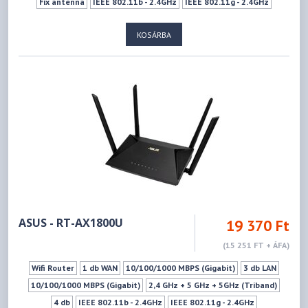
Fix antenna
IEEE 802.11b - 2.4GHz
IEEE 802.11g - 2.4GHz
IEEE 802.11n - 2.4GHz
IEEE 802.11ax - 2.4GHz
KOSÁRBA
IEEE 802.11a - 5GHz
IEEE 802.11ac - 5GHz
IEEE 802.11ax - 5GHz
IEEE 802.11n - 5GHz
574Mbps
2402Mbps
Ki- Bekapcsoló gomb
Wifi ki-bekapcsoló gomb
WPS
Vendéghálózat
ASUS - RT-AX1800U
19 370 Ft
(15 251 FT + ÁFA)
Wifi Router
1 db WAN
10/100/1000 MBPS (Gigabit)
3 db LAN
10/100/1000 MBPS (Gigabit)
2,4 GHz + 5 GHz + 5GHz (Triband)
4 db
IEEE 802.11b - 2.4GHz
IEEE 802.11g - 2.4GHz