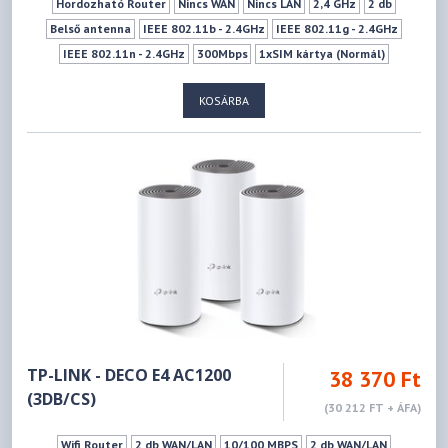
Hordozható Router
Nincs WAN
Nincs LAN
2,4 GHz
2 db
Belső antenna
IEEE 802.11b - 2.4GHz
IEEE 802.11g - 2.4GHz
IEEE 802.11n - 2.4GHz
300Mbps
1xSIM kártya (Normál)
KOSÁRBA
TP-LINK - DECO E4 AC1200
38 370 Ft
(3DB/CS)
(30 212 FT + ÁFA)
Wifi Router
2 db WAN/LAN
10/100 MBPS
2 db WAN/LAN