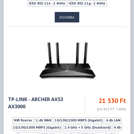
IEEE 802.11n - 2.4GHz
IEEE 802.11g - 2.4GHz
IEEE 802.11b - 2.4GHz
IEEE 802.11n - 5GHz
150Mbps
KOSÁRBA
Ki- Bekapcsoló gomb
1xMini USB (tápegységnek!)
1xMicroSD kártya
1xSIM kártya (Normál)
Kijelző
TP-LINK - ARCHER AX53
21 530 Ft
AX3000
(16 952 FT + ÁFA)
Wifi Router
1 db WAN
10/100/1000 MBPS (Gigabit)
4 db LAN
10/100/1000 MBPS (Gigabit)
2,4 GHz + 5 GHz (Dualband)
4 db