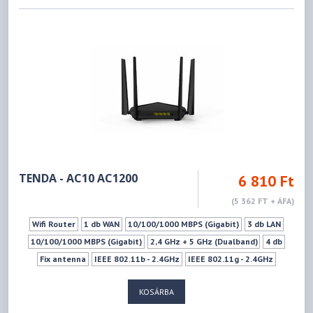
IEEE 802.11ax - 5GHz
574Mbps
1201Mbps
LED ki-Bekapcsoló gomb
Ki- Bekapcsoló gomb
WPS
Vendéghálózat
TENDA - AC10 AC1200
6 810 Ft
(5 362 FT + ÁFA)
Wifi Router
1 db WAN
10/100/1000 MBPS (Gigabit)
3 db LAN
10/100/1000 MBPS (Gigabit)
2,4 GHz + 5 GHz (Dualband)
4 db
Fix antenna
IEEE 802.11b - 2.4GHz
IEEE 802.11g - 2.4GHz
IEEE 802.11n - 2.4GHz
IEEE 802.11a - 5GHz
IEEE 802.11ac - 5GHz
KOSÁRBA
IEEE 802.11n - 5GHz
300Mbps
867Mbps
WPS
Mu-mimo szabvány
IPTV Támogatás