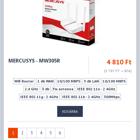
MERCUSYS - MW305R
4 810 Ft
(3 787 FT + ÁFA)
Wifi Router
1 db WAN
10/100 MBPS
3 db LAN
10/100 MBPS
2,4 GHz
3 db
Fix antenna
IEEE 802.11n - 2.4GHz
IEEE 802.11g - 2.4GHz
IEEE 802.11b - 2.4GHz
300Mbps
KOSÁRBA
1
2
3
4
5
6