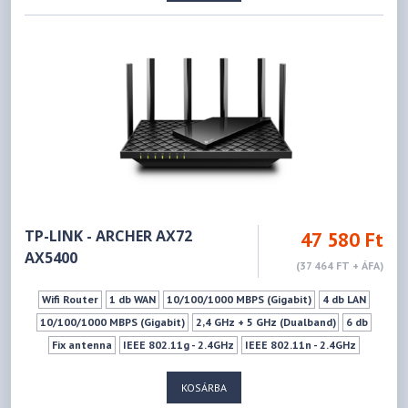
1xUSB 2.0 (Type A)
WPS
Mu-mimo szabvány
3G/4G USB-s modem támogatás
IPTV Támogatás
VPN szerver
Vendéghálózat
TP-LINK - ARCHER AX72
47 580 Ft
AX5400
(37 464 FT + ÁFA)
Wifi Router
1 db WAN
10/100/1000 MBPS (Gigabit)
4 db LAN
10/100/1000 MBPS (Gigabit)
2,4 GHz + 5 GHz (Dualband)
6 db
Fix antenna
IEEE 802.11g - 2.4GHz
IEEE 802.11n - 2.4GHz
IEEE 802.11n - 5GHz
IEEE 802.11ax - 2.4GHz
IEEE 802.11a - 5GHz
KOSÁRBA
IEEE 802.11ac - 5GHz
IEEE 802.11ax - 5GHz
574Mbps
4804Mbps