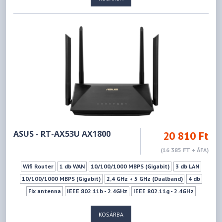
ASUS - RT-AX53U AX1800
20 810 Ft
(16 385 FT + ÁFA)
Wifi Router
1 db WAN
10/100/1000 MBPS (Gigabit)
3 db LAN
10/100/1000 MBPS (Gigabit)
2,4 GHz + 5 GHz (Dualband)
4 db
Fix antenna
IEEE 802.11b - 2.4GHz
IEEE 802.11g - 2.4GHz
IEEE 802.11n - 2.4GHz
IEEE 802.11a - 5GHz
IEEE 802.11ac - 5GHz
KOSÁRBA
IEEE 802.11n - 5GHz
IEEE 802.11ax - 5GHz
574Mbps
1201Mbps