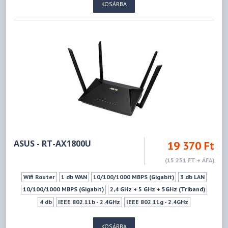
KOSÁRBA
IEEE 802.11a - 5GHz
IEEE 802.11ac - 5GHz
IEEE 802.11ax - 5GHz
IEEE 802.11n - 5GHz
574Mbps
2402Mbps
Ki- Bekapcsoló gomb
Wifi ki-bekapcsoló gomb
WPS
Vendéghálózat
ASUS - RT-AX1800U
19 370 Ft
(15 251 FT + ÁFA)
Wifi Router
1 db WAN
10/100/1000 MBPS (Gigabit)
3 db LAN
10/100/1000 MBPS (Gigabit)
2,4 GHz + 5 GHz + 5GHz (Triband)
4 db
IEEE 802.11b - 2.4GHz
IEEE 802.11g - 2.4GHz
IEEE 802.11n - 2.4GHz
IEEE 802.11ax - 2.4GHz
KOSÁRBA
IEEE 802.11a - 5GHz
IEEE 802.11ac - 5GHz
IEEE 802.11ax - 5GHz