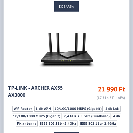
KOSÁRBA
TP-LINK - ARCHER AX55
21 990 Ft
AX3000
(17 314 FT + ÁFA)
Wifi Router
1 db WAN
10/100/1000 MBPS (Gigabit)
4 db LAN
10/100/1000 MBPS (Gigabit)
2,4 GHz + 5 GHz (Dualband)
4 db
Fix antenna
IEEE 802.11b - 2.4GHz
IEEE 802.11g - 2.4GHz
IEEE 802.11n - 2.4GHz
IEEE 802.11ax - 2.4GHz