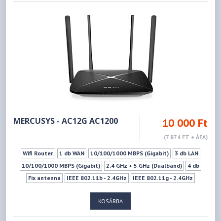
Wifi ki-bekapcsoló gomb
LED ki-Bekapcsoló gomb
Ki- Bekapcsoló gomb
Mu-mimo szabvány
WPS
Vendéghálózat
MERCUSYS - AC12G AC1200
10 000 Ft
(7 874 FT + ÁFA)
Wifi Router
1 db WAN
10/100/1000 MBPS (Gigabit)
3 db LAN
10/100/1000 MBPS (Gigabit)
2,4 GHz + 5 GHz (Dualband)
4 db
Fix antenna
IEEE 802.11b - 2.4GHz
IEEE 802.11g - 2.4GHz
IEEE 802.11n - 2.4GHz
IEEE 802.11a - 5GHz
IEEE 802.11ac - 5GHz
KOSÁRBA
IEEE 802.11n - 5GHz
300Mbps
867Mbps
WPS
Vendéghálózat