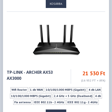
KOSÁRBA
IEEE 802.11a - 5GHz
IEEE 802.11ac - 5GHz
IEEE 802.11n - 5GHz
IEEE 802.11ax - 5GHz
574Mbps
2402Mbps
1xUSB 3.0 (Type A)
WPS
Vendéghálózat
VPN szerver
TP-LINK - ARCHER AX53
21 530 Ft
AX3000
(16 952 FT + ÁFA)
Wifi Router
1 db WAN
10/100/1000 MBPS (Gigabit)
4 db LAN
10/100/1000 MBPS (Gigabit)
2,4 GHz + 5 GHz (Dualband)
4 db
Fix antenna
IEEE 802.11b - 2.4GHz
IEEE 802.11g - 2.4GHz
IEEE 802.11n - 2.4GHz
IEEE 802.11ax - 2.4GHz