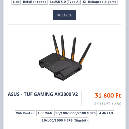
6 db
Belső antenna
1xUSB 3.0 (Type A)
Ki- Bekapcsoló gomb
Wifi ki-bekapcsoló gomb
LED ki-Bekapcsoló gomb
KOSÁRBA
Mu-mimo szabvány
Vendéghálózat
VPN szerver
WPS
ASUS - TUF GAMING AX3000 V2
31 600 Ft
(24 881 FT + ÁFA)
Wifi Router
1 db WAN
10/100/1000/2500 MBPS
4 db LAN
10/100/1000 MBPS (Gigabit)