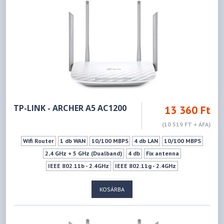
TP-LINK - ARCHER A5 AC1200
13 360 Ft
(10 519 FT + ÁFA)
Wifi Router
1 db WAN
10/100 MBPS
4 db LAN
10/100 MBPS
2,4 GHz + 5 GHz (Dualband)
4 db
Fix antenna
IEEE 802.11b - 2.4GHz
IEEE 802.11g - 2.4GHz
IEEE 802.11n - 2.4GHz
IEEE 802.11a - 5GHz
IEEE 802.11ac - 5GHz
KOSÁRBA
IEEE 802.11n - 5GHz
300Mbps
867Mbps
Ki- Bekapcsoló gomb
WPS
Vendéghálózat