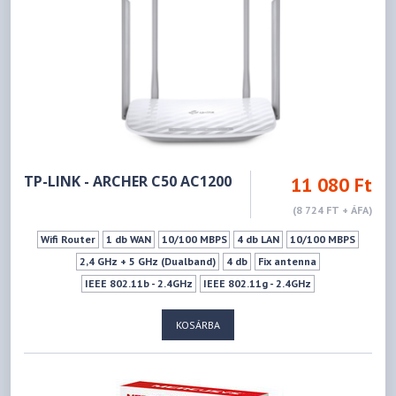
TP-LINK - ARCHER C50 AC1200
11 080 Ft
(8 724 FT + ÁFA)
Wifi Router
1 db WAN
10/100 MBPS
4 db LAN
10/100 MBPS
2,4 GHz + 5 GHz (Dualband)
4 db
Fix antenna
IEEE 802.11b - 2.4GHz
IEEE 802.11g - 2.4GHz
IEEE 802.11n - 2.4GHz
IEEE 802.11a - 5GHz
IEEE 802.11ac - 5GHz
KOSÁRBA
IEEE 802.11n - 5GHz
300Mbps
867Mbps
Ki- Bekapcsoló gomb
Wifi ki-bekapcsoló gomb
WPS