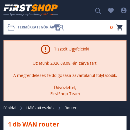
0
TERMÉKKATEGÓRIÁK
Tisztelt Ügyfeleink!
Üzletünk 2026.08.08.-án zárva tart.
A megrendelések feldolgozása zavartalanul folytatódik.
Üdvözlettel,
FirstShop Team
Főoldal
Hálózati eszköz
Router
1 db WAN router