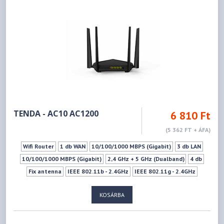
LED ki-Bekapcsoló gomb
Ki- Bekapcsoló gomb
WPS
Vendéghálózat
TENDA - AC10 AC1200
6 810 Ft
(5 362 FT + ÁFA)
Wifi Router
1 db WAN
10/100/1000 MBPS (Gigabit)
3 db LAN
10/100/1000 MBPS (Gigabit)
2,4 GHz + 5 GHz (Dualband)
4 db
Fix antenna
IEEE 802.11b - 2.4GHz
IEEE 802.11g - 2.4GHz
IEEE 802.11n - 2.4GHz
IEEE 802.11a - 5GHz
IEEE 802.11ac - 5GHz
KOSÁRBA
IEEE 802.11n - 5GHz
300Mbps
867Mbps
WPS
Mu-mimo szabvány
IPTV Támogatás