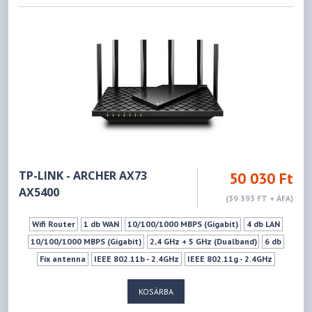
1xUSB 3.0 (Type A)
LED ki-Bekapcsoló gomb
Ki- Bekapcsoló gomb
Wifi ki-bekapcsoló gomb
Mu-mimo szabvány
WPS
Vendéghálózat
TP-LINK - ARCHER AX73
50 030 Ft
AX5400
(39 393 FT + ÁFA)
Wifi Router
1 db WAN
10/100/1000 MBPS (Gigabit)
4 db LAN
10/100/1000 MBPS (Gigabit)
2,4 GHz + 5 GHz (Dualband)
6 db
Fix antenna
IEEE 802.11b - 2.4GHz
IEEE 802.11g - 2.4GHz
IEEE 802.11n - 2.4GHz
IEEE 802.11ax - 2.4GHz
KOSÁRBA
IEEE 802.11a - 5GHz
IEEE 802.11ac - 5GHz
IEEE 802.11n - 5GHz
IEEE 802.11ax - 5GHz
574Mbps
4804Mbps
1xUSB 3.0 (Type A)