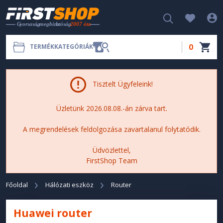
0
TERMÉKKATEGÓRIÁK
Tisztelt Ügyfeleink!
Üzletünk 2026.08.08.-án zárva tart.
A megrendelések feldolgozása zavartalanul folytatódik.
Üdvözlettel,
FirstShop Team
Főoldal
Hálózati eszköz
Router
Huawei router