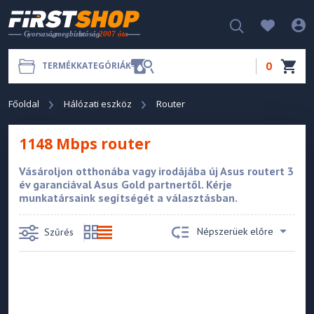
0
TERMÉKKATEGÓRIÁK
Főoldal
Hálózati eszköz
Router
1148 Mbps router
Vásároljon otthonába vagy irodájába új Asus routert 3
év garanciával Asus Gold partnertől. Kérje
munkatársaink segítségét a választásban.
Népszerüek előre
Szűrés