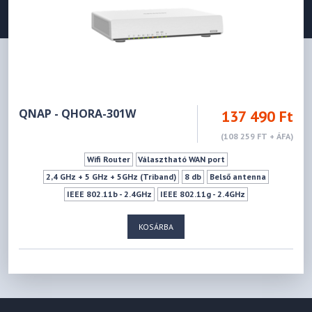
QNAP - QHORA-301W
137 490 Ft
(108 259 FT + ÁFA)
Wifi Router
Választható WAN port
2,4 GHz + 5 GHz + 5GHz (Triband)
8 db
Belső antenna
IEEE 802.11b - 2.4GHz
IEEE 802.11g - 2.4GHz
IEEE 802.11n - 2.4GHz
IEEE 802.11ax - 2.4GHz
KOSÁRBA
IEEE 802.11ac - 5GHz
IEEE 802.11a - 5GHz
1148 Mbps
2402Mbps