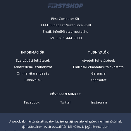
First Computer Kft.
1141 Budapest, Vezér utca 83/B
Email:
info@firstcomputer.hu
Tel: +36 1 444-9000
INFORMÁCIÓK
TUDNIVALÓK
Szerződési feltételek
Átvételi lehetőségek
Adatvédelmi szabályzat
Elállási/Felmondási tájékoztató
Online vitarendezés
Garancia
Tudnivalók
Kapcsolat
KÖVESSEN MINKET
Facebook
Twitter
Instagram
A weboldalon feltüntetett adatok kizárólag tájékoztató jellegűek, nem minősülnek
ajánlattételnek. Az ár és szállítási idő változás jogát fenntartjuk!