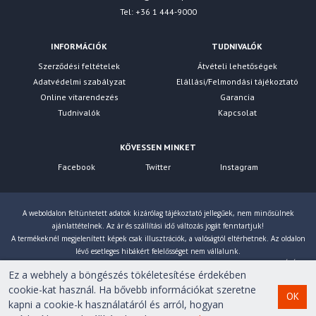
Tel: +36 1 444-9000
INFORMÁCIÓK
TUDNIVALÓK
Szerződési feltételek
Átvételi lehetőségek
Adatvédelmi szabályzat
Elállási/Felmondási tájékoztató
Online vitarendezés
Garancia
Tudnivalók
Kapcsolat
KÖVESSEN MINKET
Facebook
Twitter
Instagram
A weboldalon feltüntetett adatok kizárólag tájékoztató jellegűek, nem minősülnek
ajánlattételnek. Az ár és szállítási idő változás jogát fenntartjuk!
A termékeknél megjelenített képek csak illusztrációk, a valóságtól eltérhetnek. Az oldalon
lévő esetleges hibákért felelősséget nem vállalunk.
Eltérés esetén a gyártó által megadott paraméterek érvényesek! Bruttó árainkat 27% ÁFÁ-val
Ez a webhely a böngészés tökéletesítése érdekében
számoljuk!
cookie-kat használ. Ha bővebb információkat szeretne
OK
kapni a cookie-k használatáról és arról, hogyan
Copyright © 2007-2026 First Computer Kft. Minden jog