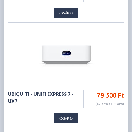
KOSÁRBA
UBIQUITI - UNIFI EXPRESS 7 -
79 500 Ft
UX7
(62 598 FT + ÁFA)
KOSÁRBA