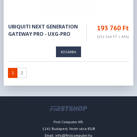
UBIQUITI NEXT GENERATION
193 760 Ft
GATEWAY PRO - UXG-PRO
(152 566 FT + ÁFA)
KOSÁRBA
1
2
First Computer Kft.
1141 Budapest, Vezér utca 83/B
Email:
info@firstcomputer.hu