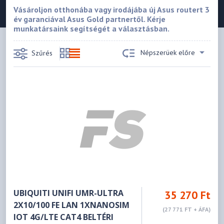
Vásároljon otthonába vagy irodájába új Asus routert 3
év garanciával Asus Gold partnertől. Kérje
munkatársaink segítségét a választásban.
Népszerüek előre
Szűrés
UBIQUITI UNIFI UMR-ULTRA
35 270 Ft
2X10/100 FE LAN 1XNANOSIM
(27 771 FT + ÁFA)
IOT 4G/LTE CAT4 BELTÉRI