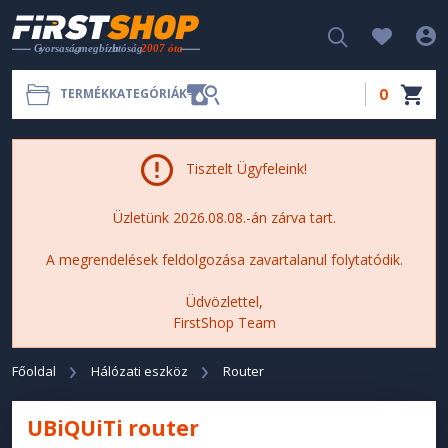
0
TERMÉKKATEGÓRIÁK
Tisztelt Ügyfeleink!
Üzletünk 2026.08.08.-án zárva tart.
A megrendelések feldolgozása zavartalanul folytatódik.
Üdvözlettel,
FirstShop Team
Főoldal
Hálózati eszköz
Router
UBiQUiTi router