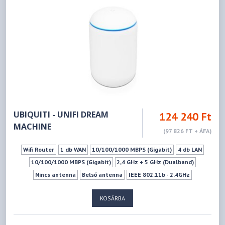
UBIQUITI - UNIFI DREAM
124 240 Ft
MACHINE
(97 826 FT + ÁFA)
Wifi Router
1 db WAN
10/100/1000 MBPS (Gigabit)
4 db LAN
10/100/1000 MBPS (Gigabit)
2,4 GHz + 5 GHz (Dualband)
Nincs antenna
Belső antenna
IEEE 802.11b - 2.4GHz
IEEE 802.11g - 2.4GHz
IEEE 802.11n - 2.4GHz
IEEE 802.11a - 5GHz
KOSÁRBA
IEEE 802.11ac - 5GHz
300Mbps
1733Mbps