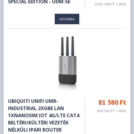
SPECIAL EDITION - UDM-SE
(149 748 FT + ÁFA)
KOSÁRBA
UBIQUITI UNIFI UMR-
81 580 Ft
INDUSTRIAL 2XGBE LAN
(64 236 FT + ÁFA)
1XNANOSIM IOT 4G/LTE CAT4
BELTÉRI/KÜLTÉRI VEZETÉK
NÉLKÜLI IPARI ROUTER