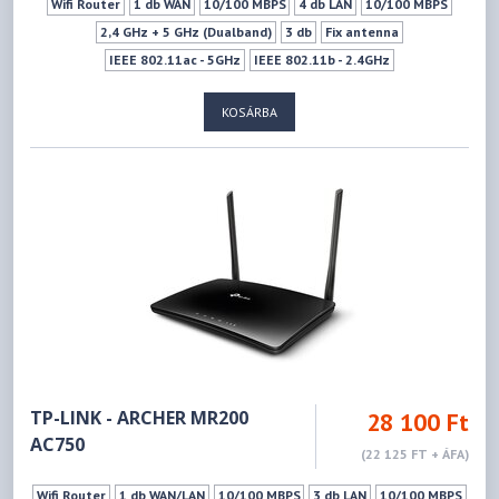
Wifi Router
1 db WAN
10/100 MBPS
4 db LAN
10/100 MBPS
2,4 GHz + 5 GHz (Dualband)
3 db
Fix antenna
IEEE 802.11ac - 5GHz
IEEE 802.11b - 2.4GHz
IEEE 802.11g - 2.4GHz
IEEE 802.11n - 2.4GHz
IEEE 802.11a - 5GHz
KOSÁRBA
IEEE 802.11n - 5GHz
300Mbps
433Mbps
Vendéghálózat
TP-LINK - ARCHER MR200
28 100 Ft
AC750
(22 125 FT + ÁFA)
Wifi Router
1 db WAN/LAN
10/100 MBPS
3 db LAN
10/100 MBPS