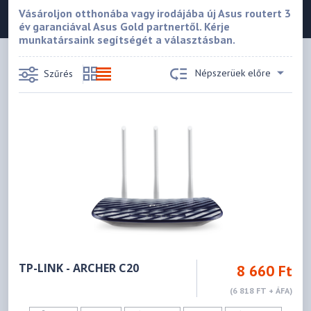
Vásároljon otthonába vagy irodájába új Asus routert 3
év garanciával Asus Gold partnertől. Kérje
munkatársaink segítségét a választásban.
Népszerüek előre
Szűrés
TP-LINK - ARCHER C20
8 660 Ft
(6 818 FT + ÁFA)