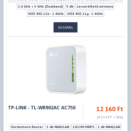
2,4 GHz + 5 GHz (Dualband)
5 db
Lecserélhető antenna
IEEE 802.11b - 2.4GHz
IEEE 802.11g - 2.4GHz
IEEE 802.11n - 2.4GHz
IEEE 802.11a - 5GHz
IEEE 802.11ac - 5GHz
KOSÁRBA
IEEE 802.11n - 5GHz
300Mbps
433Mbps
Ki- Bekapcsoló gomb
Wifi ki-bekapcsoló gomb
1xSIM kártya (Nano)
WPS
Vendéghálózat
TP-LINK - TL-WR902AC AC750
12 160 Ft
(9 574 FT + ÁFA)
Hordozható Router
1 db WAN/LAN
10/100 MBPS
1 db WAN/LAN