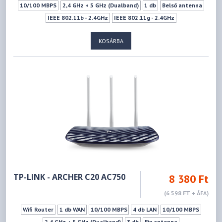
10/100 MBPS
2,4 GHz + 5 GHz (Dualband)
1 db
Belső antenna
IEEE 802.11b - 2.4GHz
IEEE 802.11g - 2.4GHz
IEEE 802.11n - 2.4GHz
IEEE 802.11a - 5GHz
IEEE 802.11ac - 5GHz
KOSÁRBA
IEEE 802.11n - 5GHz
300Mbps
433Mbps
1xUSB 2.0 (Type A)
Funkció kapcsoló
WPS
Vendéghálózat
TP-LINK - ARCHER C20 AC750
8 380 Ft
(6 598 FT + ÁFA)
Wifi Router
1 db WAN
10/100 MBPS
4 db LAN
10/100 MBPS
2,4 GHz + 5 GHz (Dualband)
3 db
Fix antenna