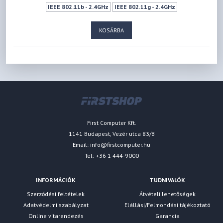
IEEE 802.11b - 2.4GHz
IEEE 802.11g - 2.4GHz
IEEE 802.11n - 2.4GHz
IEEE 802.11a - 5GHz
IEEE 802.11ac - 5GHz
KOSÁRBA
IEEE 802.11n - 5GHz
300Mbps
433Mbps
WPS
Vendéghálózat
First Computer Kft.
1141 Budapest, Vezér utca 83/B
Email:
info@firstcomputer.hu
Tel: +36 1 444-9000
INFORMÁCIÓK
TUDNIVALÓK
Szerződési feltételek
Átvételi lehetőségek
Adatvédelmi szabályzat
Elállási/Felmondási tájékoztató
Online vitarendezés
Garancia