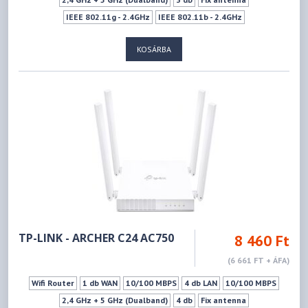
IEEE 802.11g - 2.4GHz
IEEE 802.11b - 2.4GHz
IEEE 802.11n - 2.4GHz
IEEE 802.11a - 5GHz
IEEE 802.11ac - 5GHz
KOSÁRBA
IEEE 802.11n - 5GHz
433Mbps
Ki- Bekapcsoló gomb
Wifi ki-bekapcsoló gomb
WPS
Vendéghálózat
TP-LINK - ARCHER C24 AC750
8 460 Ft
(6 661 FT + ÁFA)
Wifi Router
1 db WAN
10/100 MBPS
4 db LAN
10/100 MBPS
2,4 GHz + 5 GHz (Dualband)
4 db
Fix antenna