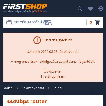
0
TERMÉKKATEGÓRIÁK
Tisztelt Ügyfeleink!
Üzletünk 2026.08.08.-án zárva tart.
A megrendelések feldolgozása zavartalanul folytatódik.
Üdvözlettel,
FirstShop Team
Főoldal
Hálózati eszköz
Router
433Mbps router