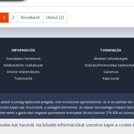
1
2
Következő
Utolsó (2)
INFORMÁCIÓK
TUDNIVALÓK
Szerződési feltételek
Átvételi lehetőségek
Adatvédelmi szabályzat
Elállási/Felmondási tájékozta
Online vitarendezés
Garancia
Tudnivalók
Kapcsolat
 adatok kizárólag tájékoztató jellegűek, nem minősülnek ajánlattételnek. Az ár és szállítási idő v
ített képek csak illusztrációk, a valóságtól eltérhetnek. Az oldalon lévő esetleges hibákért fele
érés esetén a gyártó által megadott paraméterek érvényesek! Bruttó árainkat 27% ÁFÁ-val számol
okie-kat használ. Ha bővebb információkat szeretne kapni a cookie-k
tartva!