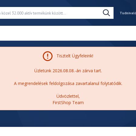
Tudnival
Tisztelt Ügyfeleink!
Üzletünk 2026.08.08.-án zárva tart.
A megrendelések feldolgozása zavartalanul folytatódik.
Üdvözlettel,
FirstShop Team