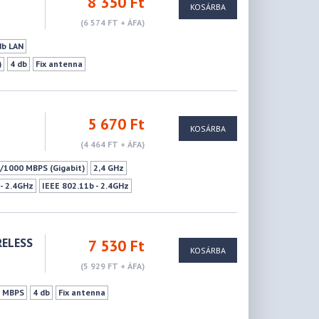
8 350 Ft
KOSÁRBA
(6 574 FT + ÁFA)
db LAN
)
4 db
Fix antenna
11n - 2.4GHz
IEEE 802.11a - 5GHz
867Mbps
Vendéghálózat
WPS
5 670 Ft
KOSÁRBA
(4 464 FT + ÁFA)
/1000 MBPS (Gigabit)
2,4 GHz
 - 2.4GHz
IEEE 802.11b - 2.4GHz
RELESS
7 530 Ft
KOSÁRBA
(5 929 FT + ÁFA)
0 MBPS
4 db
Fix antenna