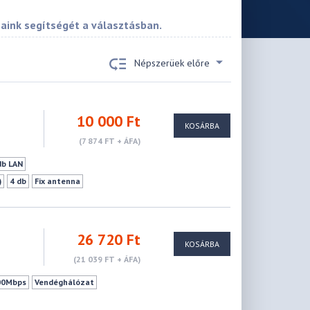
saink segítségét a választásban.
Népszerüek előre
10 000 Ft
KOSÁRBA
(7 874 FT + ÁFA)
db LAN
)
4 db
Fix antenna
11n - 2.4GHz
IEEE 802.11a - 5GHz
867Mbps
WPS
Vendéghálózat
26 720 Ft
KOSÁRBA
(21 039 FT + ÁFA)
00Mbps
Vendéghálózat