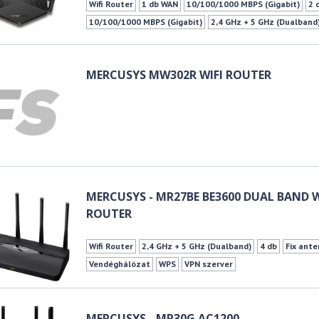
Wifi Router
1 db WAN
10/100/1000 MBPS (Gigabit)
2 
10/100/1000 MBPS (Gigabit)
2,4 GHz + 5 GHz (Dualband
IEEE 802.11b - 2.4GHz
IEEE 802.11g - 2.4GHz
IEEE 802.
IEEE 802.11n - 5GHz
IEEE 802.11ac - 5GHz
600Mbps
MERCUSYS MW302R WIFI ROUTER
MERCUSYS - MR27BE BE3600 DUAL BAND WI
ROUTER
Wifi Router
2,4 GHz + 5 GHz (Dualband)
4 db
Fix ant
Vendéghálózat
WPS
VPN szerver
MERCUSYS - MR30G AC1200