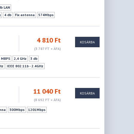
db LAN
)
4 db
Fix antenna
574Mbps
4 810 Ft
KOSÁRBA
(3 787 FT + ÁFA)
0 MBPS
2,4 GHz
3 db
Hz
IEEE 802.11b - 2.4GHz
11 040 Ft
KOSÁRBA
(8 692 FT + ÁFA)
enna
300Mbps
1201Mbps