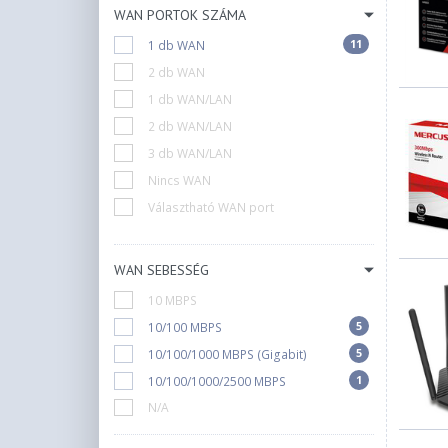
WAN PORTOK SZÁMA
+11
Tenda
+19
11
UBiQUiTi
1 db WAN
+7
Xiaomi
2 db WAN
+2
ZTE
1 db WAN/LAN
+1
Zyxel
2 db WAN/LAN
3 db WAN/LAN
Nincs WAN
Választható WAN port
WAN SEBESSÉG
10 MBPS
5
10/100 MBPS
5
10/100/1000 MBPS (Gigabit)
1
10/100/1000/2500 MBPS
N/A