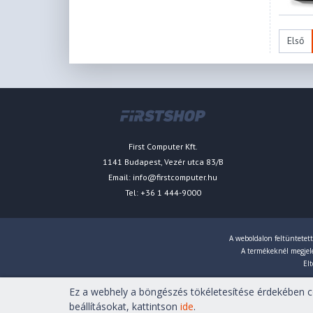
Első
First Computer Kft.
1141 Budapest, Vezér utca 83/B
Email:
info@firstcomputer.hu
Tel: +36 1 444-9000
A weboldalon feltüntetett
A termékeknél megjelen
Elt
Ez a webhely a böngészés tökéletesítése érdekében co
Copyright © 2007-2026 First Computer Kft. Minden jog fenn
beállításokat, kattintson
ide
.