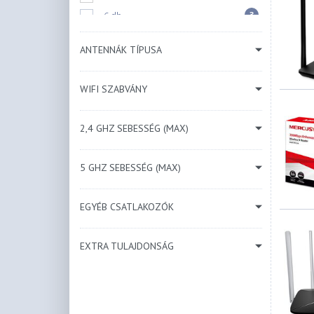
3
6 db
8 db
ANTENNÁK TÍPUSA
10 db
WIFI SZABVÁNY
2,4 GHZ SEBESSÉG (MAX)
5 GHZ SEBESSÉG (MAX)
EGYÉB CSATLAKOZÓK
EXTRA TULAJDONSÁG