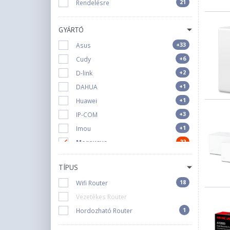
21
Rendelésre
GYÁRTÓ
+33
Asus
+6
Cudy
+2
D-link
+1
DAHUA
+1
Huawei
+3
IP-COM
+1
Imou
22
Mercusys
+40
Mikrotik
TÍPUS
+1
Netgear
18
Wifi Router
+1
Qnap
Vezetékes Router
+3
Synology
1
Hordozható Router
+88
TP-Link
+8
Teltonika