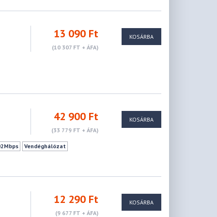
13 090 Ft
KOSÁRBA
(10 307 FT + ÁFA)
42 900 Ft
KOSÁRBA
(33 779 FT + ÁFA)
02Mbps
Vendéghálózat
12 290 Ft
KOSÁRBA
(9 677 FT + ÁFA)