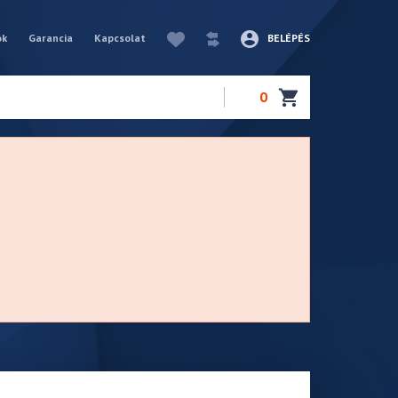
ók
Garancia
Kapcsolat
BELÉPÉS
0