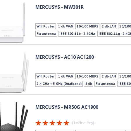
MERCUSYS - MW301R
Wifi Router
1 db WAN
10/100 MBPS
2 db LAN
10/10
Fix antenna
IEEE 802.11b - 2.4GHz
IEEE 802.11g - 2.4G
300Mbps
Vendéghálózat
MERCUSYS - AC10 AC1200
Wifi Router
1 db WAN
10/100 MBPS
2 db LAN
10/10
2,4 GHz + 5 GHz (Dualband)
4 db
Fix antenna
IEEE 80
IEEE 802.11g - 2.4GHz
IEEE 802.11n - 2.4GHz
IEEE 802.
IEEE 802.11n - 5GHz
300Mbps
867Mbps
WPS
MERCUSYS - MR50G AC1900
(1 vélemény)