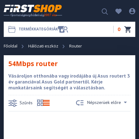
0
TERMÉKKATEGÓRIÁK
Főoldal
Hálózati eszköz
Router
54Mbps router
Vásároljon otthonába vagy irodájába új Asus routert 3
év garanciával Asus Gold partnertől. Kérje
munkatársaink segítségét a választásban.
Népszerüek előre
Szűrés