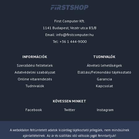
First Computer Kft.
1141 Budapest, Vezér utca 83/B
Email:
info@firstcomputer.hu
Tel: +36 1 444-9000
INFORMÁCIÓK
TUDNIVALÓK
Szerződési feltételek
Átvételi lehetőségek
Adatvédelmi szabályzat
Elállási/Felmondási tájékoztató
Online vitarendezés
Garancia
Tudnivalók
Kapcsolat
KÖVESSEN MINKET
Facebook
Twitter
Instagram
A weboldalon feltüntetett adatok kizárólag tájékoztató jellegűek, nem minősülnek
ajánlattételnek. Az ár és szállítási idő változás jogát fenntartjuk!