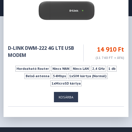
D-LINK DWM-222 4G LTE USB
14 910 Ft
MODEM
(11 740 FT + ÁFA)
Hordozható Router
Nincs WAN
Nincs LAN
2,4 GHz
1 db
Belső antenna
54Mbps
1xSIM kártya (Normál)
1xMicroSD kártya
KOSÁRBA