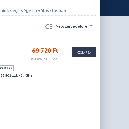
saink segítségét a választásban.
Népszerüek előre
69 720 Ft
KOSÁRBA
(54 897 FT + ÁFA)
00 MBPS
EEE 802.11b - 2.4GHz
11a - 5GHz
IEEE 802.11ac - 5GHz
4804Mbps
Mu-mimo szabvány
 Támogatás
WPS
VPN szerver