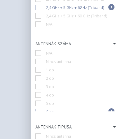
1
2,4 GHz + 5 GHz + 6GHz (Triband)
2,4 GHz + 5 GHz + 60 GHz (Triband)
N/A
ANTENNÁK SZÁMA
N/A
Nincs antenna
1 db
2 db
3 db
4 db
5 db
1
6 db
8 db
ANTENNÁK TÍPUSA
10 db
Nincs antenna