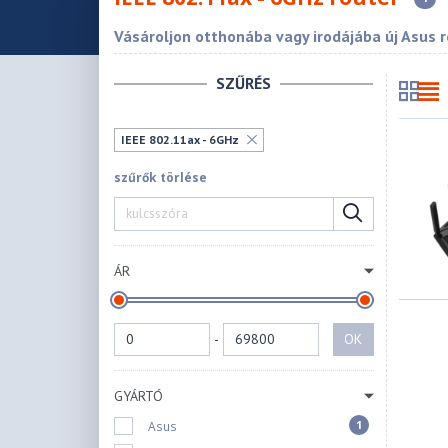
Vásároljon otthonába vagy irodájába új Asus r
SZŰRÉS
IEEE 802.11ax - 6GHz
szűrők törlése
ÁR
-
OK
GYÁRTÓ
1
Asus