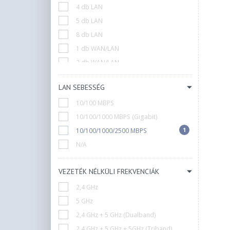
4 db LAN
5 db LAN
8 db LAN
1 db WAN/LAN
2 db WAN/LAN
3 db WAN/LAN
LAN SEBESSÉG
Nincs LAN
10/100 MBPS
10/100/1000 MBPS (Gigabit)
1
10/100/1000/2500 MBPS
N/A
VEZETÉK NÉLKÜLI FREKVENCIÁK
2,4 GHz
5 GHz
2,4 GHz + 5 GHz (Dualband)
2,4 GHz + 5 GHz + 5GHz (Triband)