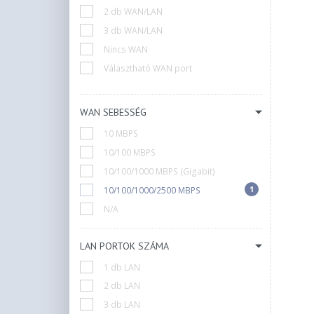
Zyxel
2 db WAN/LAN
3 db WAN/LAN
Nincs WAN
Választható WAN port
WAN SEBESSÉG
10 MBPS
10/100 MBPS
10/100/1000 MBPS (Gigabit)
1
10/100/1000/2500 MBPS
N/A
LAN PORTOK SZÁMA
1 db LAN
2 db LAN
3 db LAN