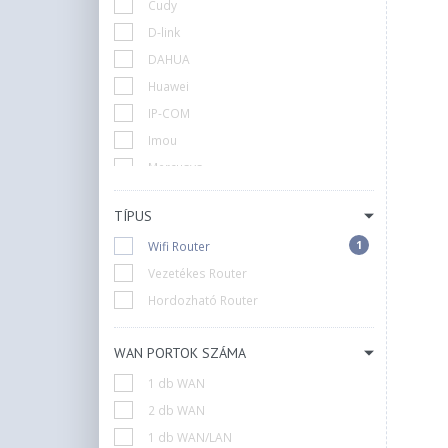
Cudy
D-link
DAHUA
Huawei
IP-COM
Imou
Mercusys
Mikrotik
TÍPUS
Netgear
1
Wifi Router
Qnap
Vezetékes Router
Synology
Hordozható Router
TP-Link
Teltonika
WAN PORTOK SZÁMA
Tenda
UBiQUiTi
1 db WAN
Xiaomi
2 db WAN
ZTE
1 db WAN/LAN