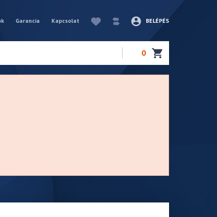
ók
Garancia
Kapcsolat
BELÉPÉS
0