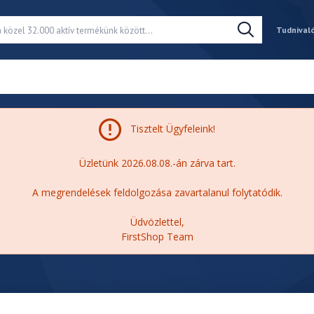
Tudnival
Tisztelt Ügyfeleink!
Üzletünk 2026.08.08.-án zárva tart.
A megrendelések feldolgozása zavartalanul folytatódik.
Üdvözlettel,
FirstShop Team