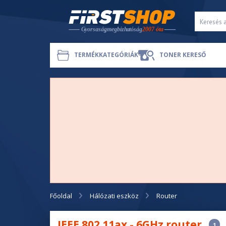
TERMÉKKATEGÓRIÁK
TONER KERESŐ
Főoldal
Hálózati eszköz
Router
IEEE 802.11ax - 6GHz router
1