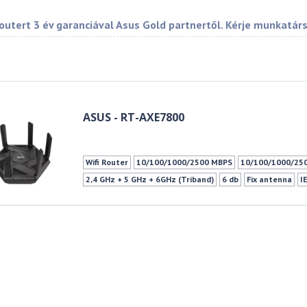
outert 3 év garanciával Asus Gold partnertől. Kérje munkatár
ASUS - RT-AXE7800
Wifi Router
10/100/1000/2500 MBPS
10/100/1000/25
2,4 GHz + 5 GHz + 6GHz (Triband)
6 db
Fix antenna
I
IEEE 802.11g - 2.4GHz
IEEE 802.11n - 2.4GHz
IEEE 802.
IEEE 802.11ax - 5GHz
IEEE 802.11ax - 6GHz
574Mbps
1xUSB 3.2 Gen 1 (Type A)
AiMesh(ASUS) kompatibilitás
Vendéghálózat
3G/4G USB-s modem támogatás
IPTV