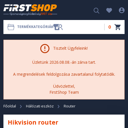
0
TERMÉKKATEGÓRIÁK
Tisztelt Ügyfeleink!
Üzletünk 2026.08.08.-án zárva tart.
A megrendelések feldolgozása zavartalanul folytatódik.
Üdvözlettel,
FirstShop Team
Főoldal
Hálózati eszköz
Router
Hikvision router