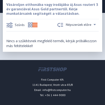
Vásároljon otthonába vagy irodájába új Asus routert 3
év garanciával Asus Gold partnertől. Kérje
munkatársaink segítségét a választásban.
Népszerüek előre
Szűrés
Nincs a szűkítésnek megfelelő termék, kérjük próbálkozzon
más feltételekkel!
First Computer Kft.
1141 Budapest, Vezér utca 83/B
Email:
info@firstcomputer.hu
Tel: +36 1 444-9000