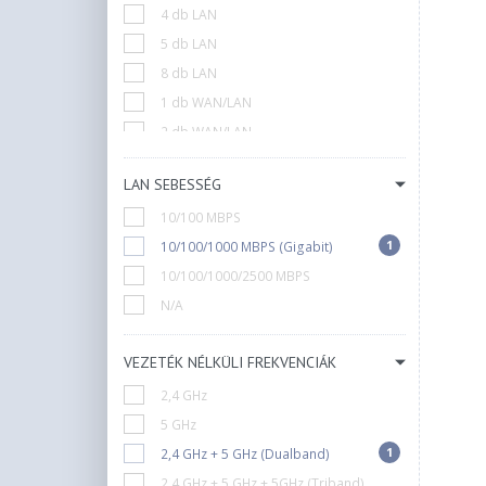
4 db LAN
5 db LAN
8 db LAN
1 db WAN/LAN
2 db WAN/LAN
3 db WAN/LAN
LAN SEBESSÉG
Nincs LAN
10/100 MBPS
1
10/100/1000 MBPS (Gigabit)
10/100/1000/2500 MBPS
N/A
VEZETÉK NÉLKÜLI FREKVENCIÁK
2,4 GHz
5 GHz
1
2,4 GHz + 5 GHz (Dualband)
2,4 GHz + 5 GHz + 5GHz (Triband)