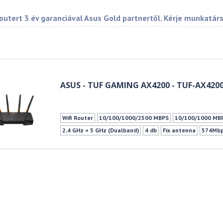
outert 3 év garanciával Asus Gold partnertől. Kérje munkatár
ASUS - TUF GAMING AX4200 - TUF-AX420
Wifi Router
10/100/1000/2500 MBPS
10/100/1000 MBP
2,4 GHz + 5 GHz (Dualband)
4 db
Fix antenna
574Mb
1xUSB 3.2 Gen 1 (Type A)
Gamer (játékosoknak)
WPS
Vendéghálózat
3G/4G USB-s modem támogatás
IPTV