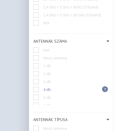
2,4 GHz + 5 GHz + 6GHz (Triband)
2,4 GHz + 5 GHz + 60 GHz (Triband)
N/A
ANTENNÁK SZÁMA
N/A
Nincs antenna
1 db
2 db
3 db
1
4 db
5 db
6 db
8 db
ANTENNÁK TÍPUSA
10 db
Nincs antenna