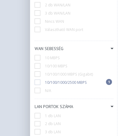
Zyxel
2 db WAN/LAN
3 db WAN/LAN
Nincs WAN
Választható WAN port
WAN SEBESSÉG
10 MBPS
10/100 MBPS
10/100/1000 MBPS (Gigabit)
1
10/100/1000/2500 MBPS
N/A
LAN PORTOK SZÁMA
1 db LAN
2 db LAN
3 db LAN