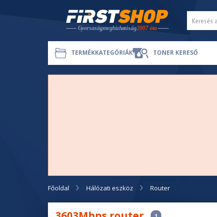
TERMÉKKATEGÓRIÁK
TONER KERESŐ
Főoldal
Hálózati eszköz
Router
3603Mbps router
1