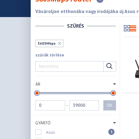
Vásároljon otthonába vagy irodájába új Asus r
SZŰRÉS
3603Mbps
szűrők törlése
ÁR
-
OK
GYÁRTÓ
1
Asus