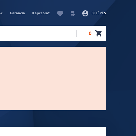
ók
Garancia
Kapcsolat
BELÉPÉS
0