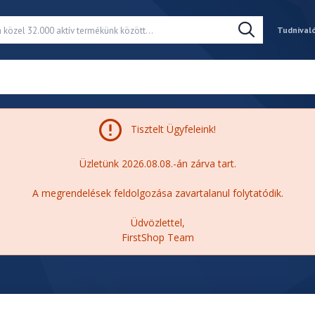
Tudnival
Tisztelt Ügyfeleink!
Üzletünk 2026.08.08.-án zárva tart.
A megrendelések feldolgozása zavartalanul folytatódik.
Üdvözlettel,
FirstShop Team