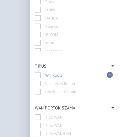
Cudy
D-link
DAHUA
Huawei
IP-COM
Imou
Mercusys
Mikrotik
TÍPUS
Netgear
1
Wifi Router
Qnap
Vezetékes Router
Synology
Hordozható Router
TP-Link
Teltonika
WAN PORTOK SZÁMA
Tenda
UBiQUiTi
1 db WAN
Xiaomi
2 db WAN
ZTE
1 db WAN/LAN