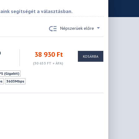
saink segítségét a választásban.
Népszerüek előre
0
38 930 Ft
KOSÁRBA
(30 653 FT + ÁFA)
S (Gigabit)
ps
3603Mbps
AiMesh(ASUS) kompatibilitás
 Támogatás
VPN szerver