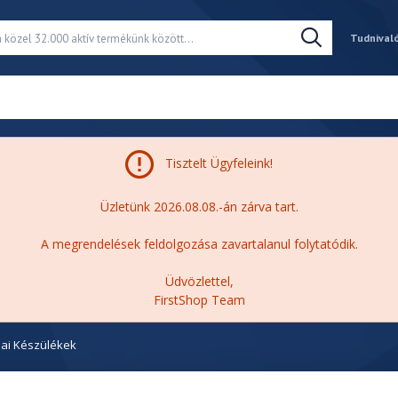
Tudnival
Tisztelt Ügyfeleink!
Üzletünk 2026.08.08.-án zárva tart.
A megrendelések feldolgozása zavartalanul folytatódik.
Üdvözlettel,
FirstShop Team
ai Készülékek