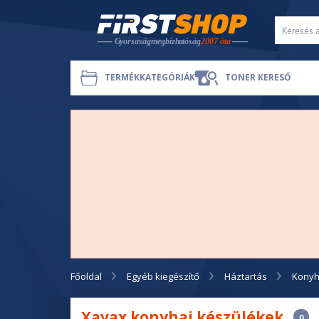
TERMÉKKATEGÓRIÁK
TONER KERESŐ
Főoldal
Egyéb kiegészítő
Háztartás
Konyh
Xavax konyhai készülékek
0