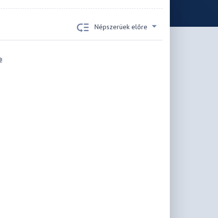
Népszerüek előre
!