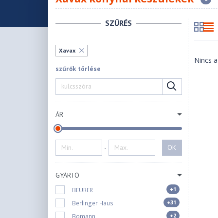
SZŰRÉS
Xavax
Nincs a
szűrők törlése
ÁR
-
OK
GYÁRTÓ
+1
BEURER
+31
Berlinger Haus
+2
Bomann