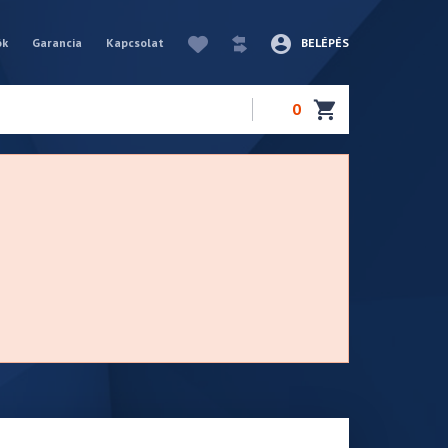
ók
Garancia
Kapcsolat
BELÉPÉS
0