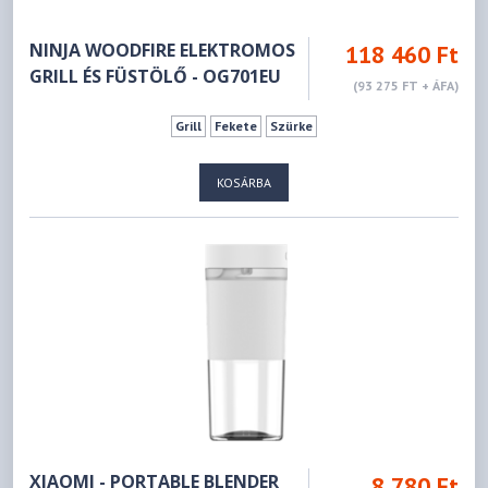
NINJA WOODFIRE ELEKTROMOS
118 460 Ft
GRILL ÉS FÜSTÖLŐ - OG701EU
(93 275 FT + ÁFA)
Grill
Fekete
Szürke
KOSÁRBA
XIAOMI - PORTABLE BLENDER
8 780 Ft