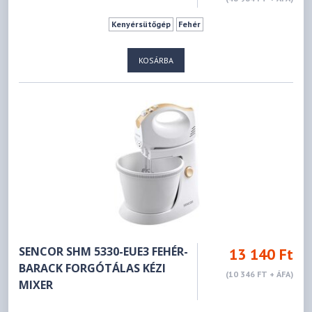
Kenyérsütőgép
Fehér
KOSÁRBA
SENCOR SHM 5330-EUE3 FEHÉR-
13 140 Ft
BARACK FORGÓTÁLAS KÉZI
(10 346 FT + ÁFA)
MIXER