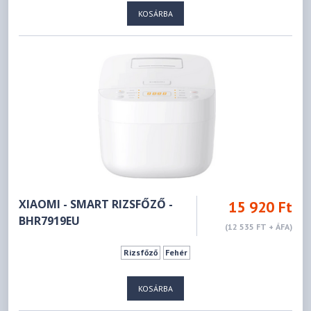
KOSÁRBA
XIAOMI - SMART RIZSFŐZŐ -
15 920 Ft
BHR7919EU
(12 535 FT + ÁFA)
Rizsfőző
Fehér
KOSÁRBA