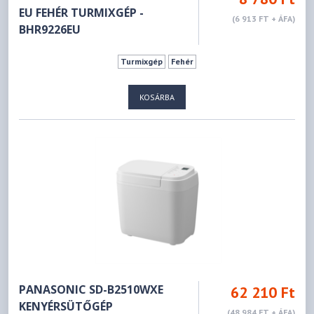
EU FEHÉR TURMIXGÉP -
(6 913 FT + ÁFA)
BHR9226EU
Turmixgép
Fehér
KOSÁRBA
PANASONIC SD-B2510WXE
62 210 Ft
KENYÉRSÜTŐGÉP
(48 984 FT + ÁFA)