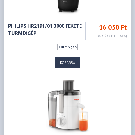
PHILIPS HR2191/01 3000 FEKETE
16 050 Ft
TURMIXGÉP
(12 637 FT + ÁFA)
Turmixgép
KOSÁRBA