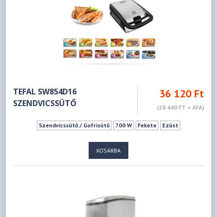
TEFAL SW854D16
36 120 Ft
SZENDVICSSÜTŐ
(28 440 FT + ÁFA)
Szendvicssütő / Gofrisütő
700 W
Fekete
Ezüst
KOSÁRBA