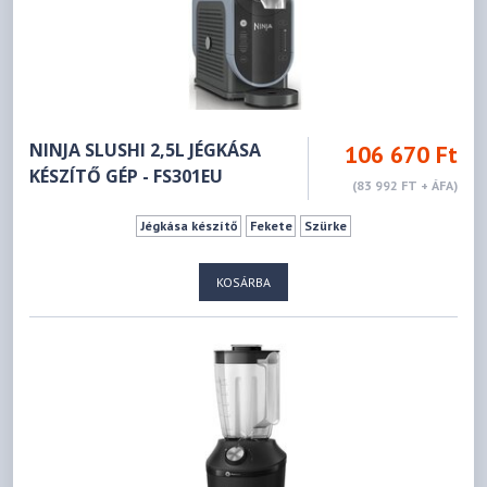
NINJA SLUSHI 2,5L JÉGKÁSA
106 670 Ft
KÉSZÍTŐ GÉP - FS301EU
(83 992 FT + ÁFA)
Jégkása készítő
Fekete
Szürke
KOSÁRBA