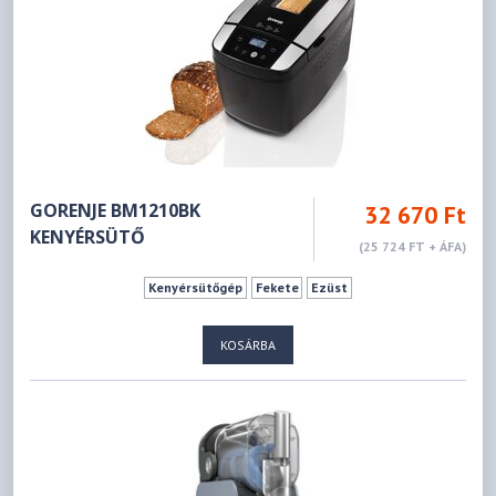
GORENJE BM1210BK
32 670 Ft
KENYÉRSÜTŐ
(25 724 FT + ÁFA)
Kenyérsütőgép
Fekete
Ezüst
KOSÁRBA