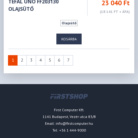
TEFAL UNO FF203130
23 040 Ft
OLAJSÜTŐ
(18 141 FT + ÁFA)
Olajsütő
KOSÁRBA
1
2
3
4
5
6
7
First Computer Kft.
1141 Budapest, Vezér utca 83/B
Email:
info@firstcomputer.hu
Tel: +36 1 444-9000