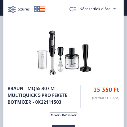
Népszerüek előre
Szűrés
BRAUN - MQ55.307.M
25 350 Ft
MULTIQUICK 5 PRO FEKETE
(19 960 FT + ÁFA)
BOTMIXER - 0X22111503
Mixer - Botmixer