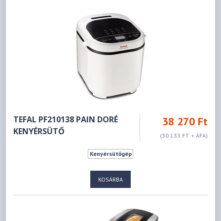
TEFAL PF210138 PAIN DORÉ
38 270 Ft
KENYÉRSÜTŐ
(30 133 FT + ÁFA)
Kenyérsütőgép
KOSÁRBA