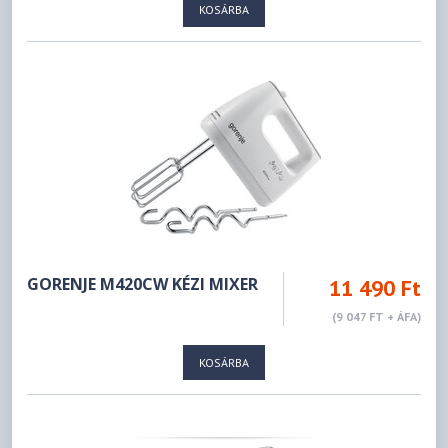
KOSÁRBA
GORENJE M420CW KÉZI MIXER
11 490 Ft
(9 047 FT + ÁFA)
KOSÁRBA