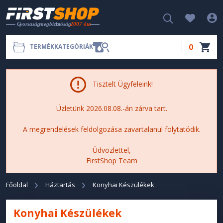
0
TERMÉKKATEGÓRIÁK
Tisztelt Ügyfeleink!
Üzletünk 2026.08.08.-án zárva tart.
A megrendelések feldolgozása zavartalanul folytatódik.
Üdvözlettel,
FirstShop Team
Főoldal
Háztartás
Konyhai Készülékek
Konyhai Készülékek